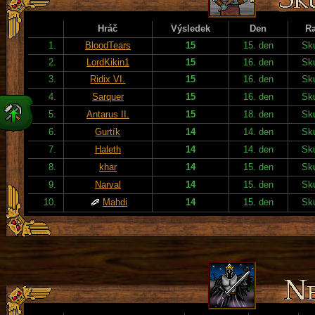
Hráč
Výsledek
Den
R
1.
BloodTears
15
15. den
Sku
2.
LordKikin1
15
16. den
Sku
3.
Ridix VI.
15
16. den
Sku
4.
Sarquer
15
16. den
Sku
5.
Antarus II.
15
18. den
Sku
6.
Gurtík
14
14. den
Sku
7.
Haleth
14
14. den
Sku
8.
khar
14
15. den
Sku
9.
Narval
14
15. den
Sku
10.
Mahdi
14
15. den
Sku