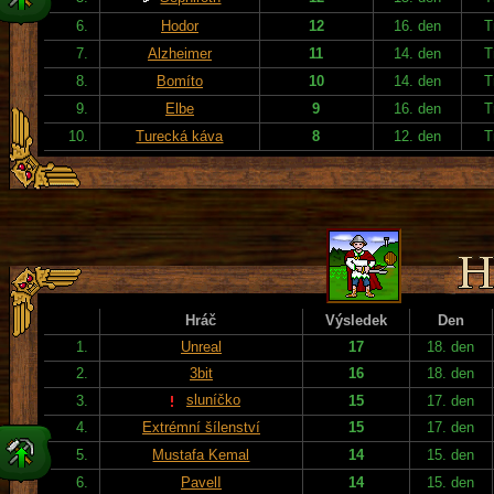
6.
Hodor
12
16. den
T
7.
Alzheimer
11
14. den
T
8.
Bomíto
10
14. den
T
9.
Elbe
9
16. den
T
10.
Turecká káva
8
12. den
T
Hráč
Výsledek
Den
1.
Unreal
17
18. den
2.
3bit
16
18. den
sluníčko
3.
15
17. den
4.
Extrémní šílenství
15
17. den
5.
Mustafa Kemal
14
15. den
6.
PavelI
14
15. den