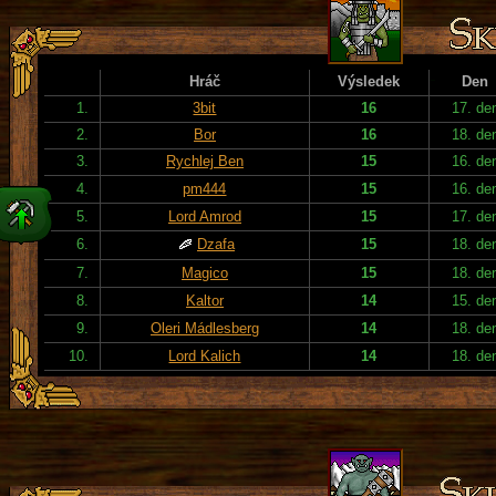
Hráč
Výsledek
Den
1.
3bit
16
17. de
2.
Bor
16
18. de
3.
Rychlej Ben
15
16. de
4.
pm444
15
16. de
5.
Lord Amrod
15
17. de
6.
Dzafa
15
18. de
7.
Magico
15
18. de
8.
Kaltor
14
15. de
9.
Oleri Mádlesberg
14
18. de
10.
Lord Kalich
14
18. de