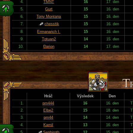
4.
TMNT
16
17. den
5.
Gurt
15
16. den
6.
Tony Montana
15
16. den
7.
chesstik
15
16. den
8.
Ermanarich I.
15
16. den
9.
Tqtuan2
14
15. den
10.
Đarion
14
17. den
Hráč
Výsledek
Den
1.
pm444
16
16. den
T
2.
Elbe2
15
18. den
T
3.
pm44
14
14. den
T
4.
Kamil
13
16. den
T
5.
Sephiroth
12
15. den
T