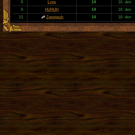
8.
Lynx
14
16. den
9.
HUHUH
14
18. den
10.
Zgegnesh
14
18. den