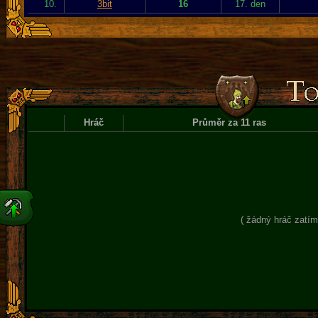
10.
3bit
16
17. den
Hráč
Průměr za 11 ras
( žádný hráč zatím