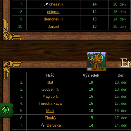
7.
chesstik
14
16. den
8.
enigma
14
18. den
9.
demonek II
13
14. den
10.
Danael
13
15. den
Hráč
Výsledek
Den
1.
3bit
18
18. den
2.
Godyell II.
18
18. den
3.
Magico I.
16
16. den
4.
Turecká káva
16
17. den
5.
Mlok
16
18. den
6.
FinalG
15
17. den
7.
Beruska
14
14. den