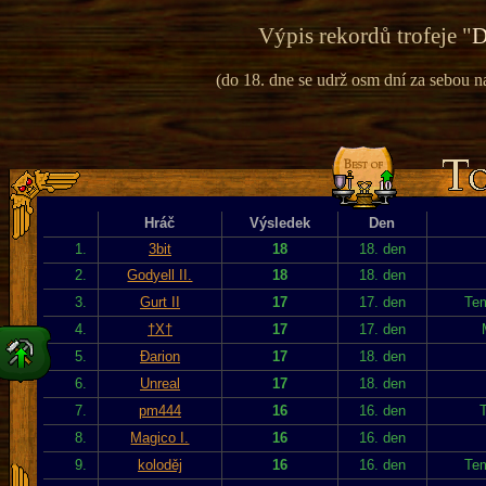
Výpis rekordů trofeje "
D
(do 18. dne se udrž osm dní za sebou na 
Hráč
Výsledek
Den
1.
3bit
18
18. den
2.
Godyell II.
18
18. den
3.
Gurt II
17
17. den
Tem
4.
†X†
17
17. den
5.
Đarion
17
18. den
6.
Unreal
17
18. den
7.
pm444
16
16. den
T
8.
Magico I.
16
16. den
9.
koloděj
16
16. den
Tem