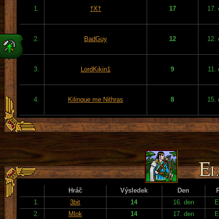
1.
†X†
17
17.
2.
BadGuy
12
12.
3.
LordKikin1
9
11.
4.
Kilinque me Nithras
8
15.
Hráč
Výsledek
Den
1.
3bit
14
16. den
E
2.
Mlok
14
17. den
E