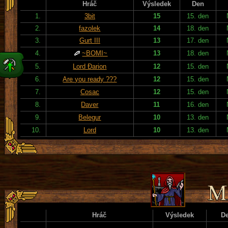
Hráč
Výsledek
Den
1.
3bit
15
15. den
2.
fazolek
14
18. den
3.
Gurt III
13
17. den
4.
~BOMI~
13
18. den
5.
Lord Đarion
12
15. den
6.
Are you ready ???
12
15. den
7.
Cosac
12
15. den
8.
Daver
11
16. den
9.
Belegur
10
13. den
10.
Lord
10
13. den
Hráč
Výsledek
D