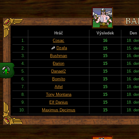
Hráč
Výsledek
Den
1.
Cosac
16
18. de
Dzafa
2.
15
15. de
3.
Bushman
15
16. de
4.
Đarion
15
16. de
5.
Danael2
15
16. de
6.
Bomíto
15
16. de
7.
Aifel
15
18. de
8.
Tony Montana
15
18. de
9.
Elf Danius
15
18. de
10.
Maximus Decimus
15
18. de