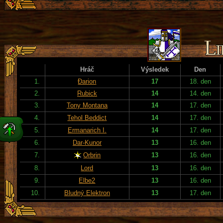
Hráč
Výsledek
Den
1.
Đarion
17
18. den
2.
Rubick
14
14. den
3.
Tony Montana
14
17. den
4.
Tehol Beddict
14
17. den
5.
Ermanarich I.
14
17. den
6.
Dar-Kunor
13
16. den
7.
Orbrin
13
16. den
8.
Lord
13
16. den
9.
Elbe2
13
16. den
10.
Bludný Elektron
13
17. den