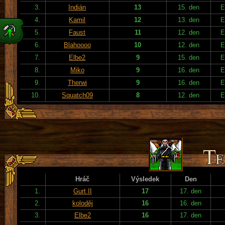
3.
Indián
13
15. den
E
4.
Kamil
12
13. den
E
5.
Faust
11
12. den
E
6.
Blahoooo
10
12. den
E
7.
Elbe2
9
15. den
E
8.
Miko
9
16. den
E
9.
Therwi
9
16. den
E
10.
Squatch09
8
12. den
E
Hráč
Výsledek
Den
1.
Gurt II
17
17. den
2.
koloděj
16
16. den
3.
Elbe2
16
17. den