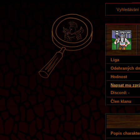
Vyhledávání
Liga
Odehraných d
Hodnost
Napsat mu zpr
Discord: -
Člen klanu
Popis charakte