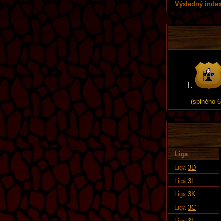
Výsledný index
(splněno 6
Liga
Liga
3D
Liga
3L
Liga
3K
Liga
3C
Liga
3I