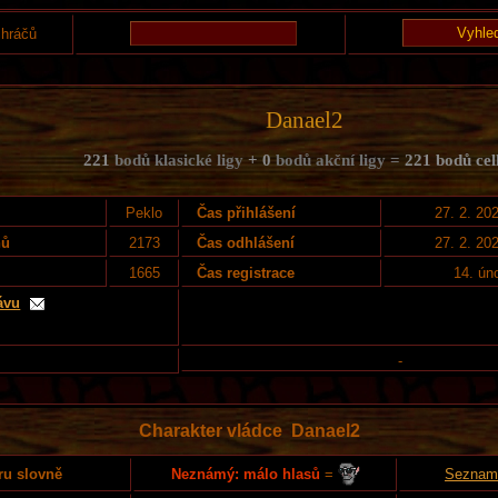
 hráčů
Danael2
221
bodů klasické ligy
+ 0
bodů akční ligy =
221 bodů ce
Peklo
Čas přihlášení
27. 2. 20
nů
2173
Čas odhlášení
27. 2. 20
1665
Čas registrace
14. ún
ávu
-
Charakter vládce Danael2
Neznámý: málo hlasů
=
ru slovně
Seznam 