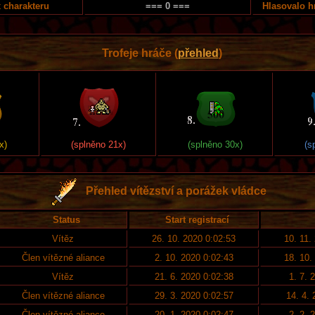
 charakteru
=== 0 ===
Hlasovalo h
Trofeje hráče (
přehled
)
x)
(splněno 21x)
(splněno 30x)
(s
Přehled vítězství a porážek vládce
Status
Start registrací
Vítěz
26. 10. 2020 0:02:53
10. 11.
Člen vítězné aliance
2. 10. 2020 0:02:43
18. 10.
Vítěz
21. 6. 2020 0:02:38
1. 7. 
Člen vítězné aliance
29. 3. 2020 0:02:57
14. 4.
Člen vítězné aliance
20. 1. 2020 0:02:47
2. 2. 