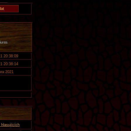
lkem
21 20:38:09
21 20:38:14
ora 2021
hlasujících