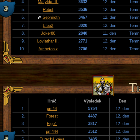
4.
Matylda III.
3632
12. den
Temní
5.
Rebel
3536
12. den
Temní
6.
Sephiroth
3467
12. den
Temní
7.
Elbe2
3020
12. den
Temní
8.
Joker88
2840
11. den
Temní
9.
Loviathar II.
2771
12. den
Temní
10.
Archetonix
2706
12. den
Temní
Hráč
Výsledek
Den
1.
pm44
5754
12. den
2.
Forest
4487
12. den
3.
Figo1
3817
12. den
4.
pm444
3512
12. den
5.
Turecká káva
3405
12. den