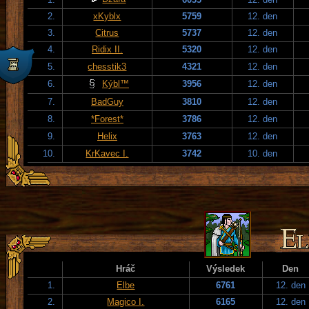
2.
xKyblx
5759
12. den
3.
Citrus
5737
12. den
4.
Ridix II.
5320
12. den
5.
chesstik3
4321
12. den
6.
Kýbl™
3956
12. den
7.
BadGuy
3810
12. den
8.
*Forest*
3786
12. den
9.
Helix
3763
12. den
10.
KrKavec I.
3742
10. den
Hráč
Výsledek
Den
1.
Elbe
6761
12. den
2.
Magico I.
6165
12. den