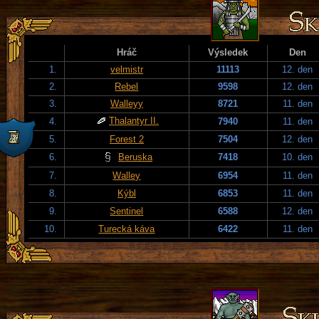
Hráč
Výsledek
Den
1.
velmistr
11113
12. den
2.
Rebel
9598
12. den
3.
Walleyy
8721
11. den
Thalantyr II.
4.
7940
11. den
5.
Forest 2
7504
12. den
6.
Beruska
7418
10. den
7.
Walley
6954
11. den
8.
Kýbl
6853
11. den
9.
Sentinel
6588
12. den
10.
Turecká káva
6422
11. den