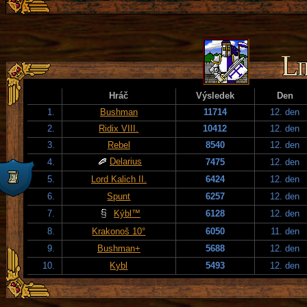
Hráč
Výsledek
Den
1.
Bushman
11714
12. den
2.
Ridix VIII.
10412
12. den
3.
Rebel
8540
12. den
Delarius
4.
7475
12. den
5.
Lord Kalich II.
6424
12. den
6.
Spunt
6257
12. den
7.
Kýbl™
6128
12. den
8.
Krakonoš 10°
6050
11. den
9.
Bushman+
5688
12. den
10.
Kybl
5493
12. den