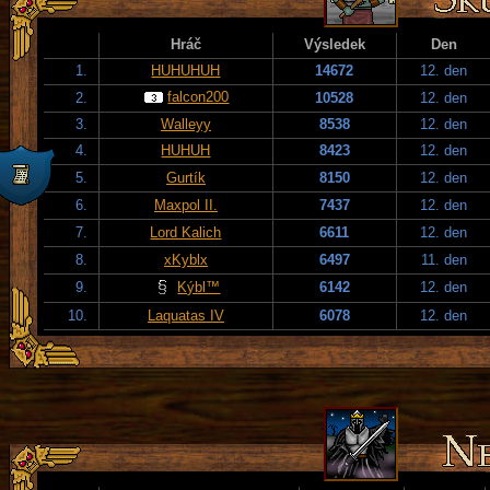
Hráč
Výsledek
Den
1.
HUHUHUH
14672
12. den
falcon200
2.
10528
12. den
3.
Walleyy
8538
12. den
4.
HUHUH
8423
12. den
5.
Gurtík
8150
12. den
6.
Maxpol II.
7437
12. den
7.
Lord Kalich
6611
12. den
8.
xKyblx
6497
11. den
9.
Kýbl™
6142
12. den
10.
Laquatas IV
6078
12. den