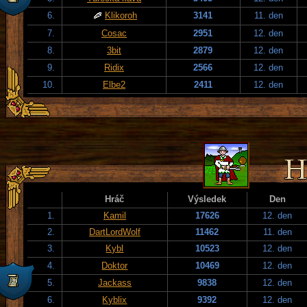
6.
Klikoroh
3141
11. den
7.
Cosac
2951
12. den
8.
3bit
2879
12. den
9.
Ridix
2566
12. den
10.
Elbe2
2411
12. den
Hráč
Výsledek
Den
1.
Kamil
17626
12. den
2.
DartLordWolf
11462
11. den
3.
Kybl
10523
12. den
4.
Doktor
10469
12. den
5.
Jackass
9838
12. den
6.
Kyblix
9392
12. den