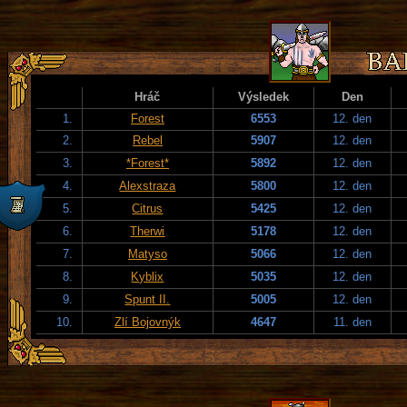
Hráč
Výsledek
Den
1.
Forest
6553
12. den
2.
Rebel
5907
12. den
3.
*Forest*
5892
12. den
4.
Alexstraza
5800
12. den
5.
Citrus
5425
12. den
6.
Therwi
5178
12. den
7.
Matyso
5066
12. den
8.
Kyblix
5035
12. den
9.
Spunt II.
5005
12. den
10.
Zlí Bojovnýk
4647
11. den