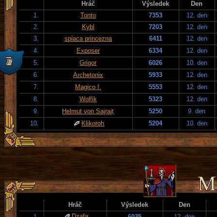
Hráč
Výsledek
Den
1.
Tonto
7353
12. den
2.
Kybl
7203
12. den
3.
spiaca princezna
6411
12. den
4.
Exposer
6334
12. den
5.
Grigor
6026
10. den
6.
Archetonix
5933
12. den
7.
Magico I.
5553
12. den
8.
Wolfik
5323
12. den
9.
Helmut von Sajrajt
5250
9. den
10.
Klikoroh
5204
10. den
Hráč
Výsledek
Den
Dzafa
1.
6035
12. den