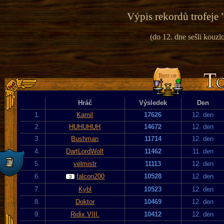
Výpis rekordů trofeje 
(do 12. dne sešli kouzlo
Hráč
Výsledek
Den
1.
Kamil
17626
12. den
2.
HUHUHUH
14672
12. den
3.
Bushman
11714
12. den
4.
DartLordWolf
11462
11. den
5.
velmistr
11113
12. den
6.
falcon200
10528
12. den
7.
Kybl
10523
12. den
8.
Doktor
10469
12. den
9.
Ridix VIII.
10412
12. den