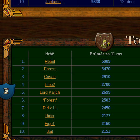
10.
Jackass
9838
12. den
Hráč
Průměr za 11 ras
1.
Rebel
5009
2.
Forest
3470
3.
Cosac
2910
4.
Elbe2
2700
5.
Lord Kalich
2699
6.
*Forest*
2503
7.
Ridix II.
2450
8.
Ridix
2177
9.
Figo1
2160
10.
3bit
2153