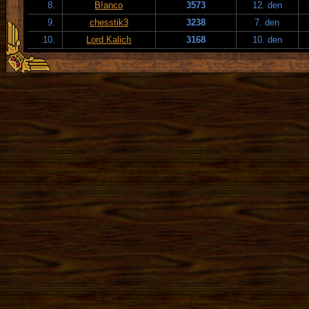
8.
B!anco
3573
12. den
9.
chesstik3
3238
7. den
10.
Lord Kalich
3168
10. den