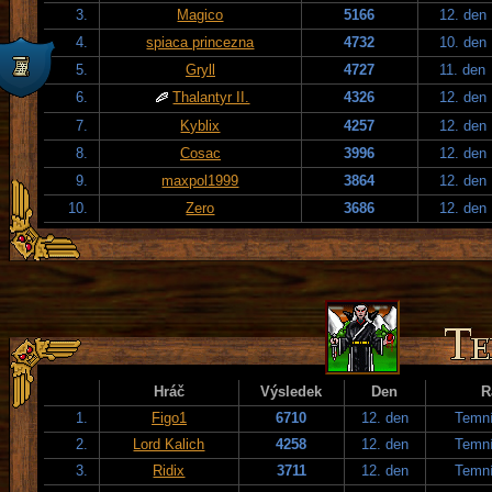
3.
Magico
5166
12. den
4.
spiaca princezna
4732
10. den
5.
Gryll
4727
11. den
6.
Thalantyr II.
4326
12. den
7.
Kyblix
4257
12. den
8.
Cosac
3996
12. den
9.
maxpol1999
3864
12. den
10.
Zero
3686
12. den
Hráč
Výsledek
Den
R
1.
Figo1
6710
12. den
Temní
2.
Lord Kalich
4258
12. den
Temní
3.
Ridix
3711
12. den
Temní