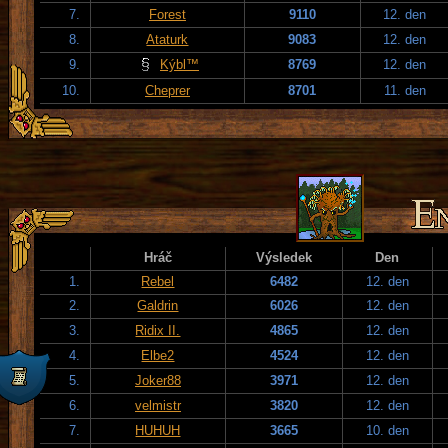
7.
Forest
9110
12. den
8.
Ataturk
9083
12. den
9.
Kýbl™
8769
12. den
10.
Cheprer
8701
11. den
Hráč
Výsledek
Den
1.
Rebel
6482
12. den
2.
Galdrin
6026
12. den
3.
Ridix II.
4865
12. den
4.
Elbe2
4524
12. den
5.
Joker88
3971
12. den
6.
velmistr
3820
12. den
7.
HUHUH
3665
10. den