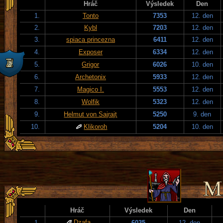
Hráč
Výsledek
Den
1.
Tonto
7353
12. den
2.
Kybl
7203
12. den
3.
spiaca princezna
6411
12. den
4.
Exposer
6334
12. den
5.
Grigor
6026
10. den
6.
Archetonix
5933
12. den
7.
Magico I.
5553
12. den
8.
Wolfik
5323
12. den
9.
Helmut von Sajrajt
5250
9. den
10.
Klikoroh
5204
10. den
Hráč
Výsledek
Den
Dzafa
1.
6035
12. den