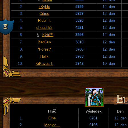
2.
xKyblx
5759
12. den
3.
Citrus
5737
12. den
4.
Ridix II.
5320
12. den
5.
chesstik3
4321
12. den
6.
Kýbl™
3956
12. den
7.
BadGuy
3810
12. den
8.
*Forest*
3786
12. den
9.
Helix
3763
12. den
10.
KrKavec I.
3742
10. den
Hráč
Výsledek
Den
1.
Elbe
6761
12. den
2.
Magico I.
6165
12. den