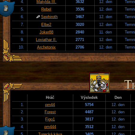
4.
Matylda III.
3632
12. den
Temní
5.
Rebel
3536
12. den
Temní
6.
Sephiroth
3467
12. den
Temní
7.
Elbe2
3020
12. den
Temní
8.
Joker88
2840
11. den
Temní
9.
Loviathar II.
2771
12. den
Temní
10.
Archetonix
2706
12. den
Temní
Hráč
Výsledek
Den
1.
pm44
5754
12. den
2.
Forest
4487
12. den
3.
Figo1
3817
12. den
4.
pm444
3512
12. den
5.
Turecká káva
3405
12. den