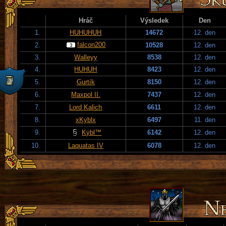
Hráč
Výsledek
Den
1.
HUHUHUH
14672
12. den
falcon200
2.
10528
12. den
3.
Walleyy
8538
12. den
4.
HUHUH
8423
12. den
5.
Gurtík
8150
12. den
6.
Maxpol II.
7437
12. den
7.
Lord Kalich
6611
12. den
8.
xKyblx
6497
11. den
9.
Kýbl™
6142
12. den
10.
Laquatas IV
6078
12. den