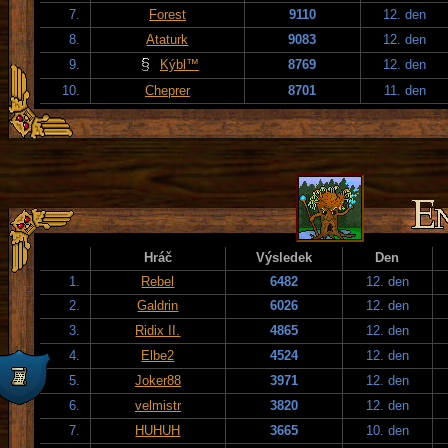
7.
Forest
9110
12. den
8.
Ataturk
9083
12. den
9.
Kýbl™
8769
12. den
10.
Cheprer
8701
11. den
Hráč
Výsledek
Den
1.
Rebel
6482
12. den
2.
Galdrin
6026
12. den
3.
Ridix II.
4865
12. den
4.
Elbe2
4524
12. den
5.
Joker88
3971
12. den
6.
velmistr
3820
12. den
7.
HUHUH
3665
10. den