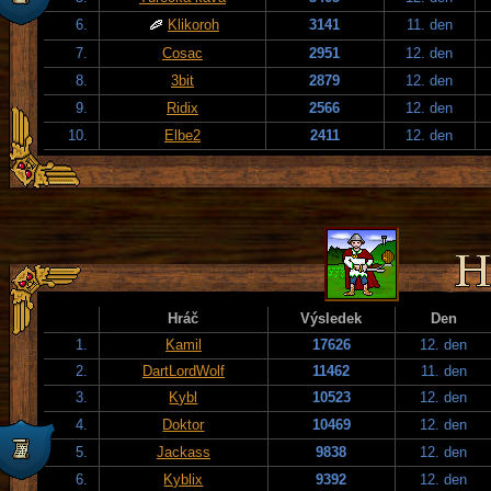
6.
Klikoroh
3141
11. den
7.
Cosac
2951
12. den
8.
3bit
2879
12. den
9.
Ridix
2566
12. den
10.
Elbe2
2411
12. den
Hráč
Výsledek
Den
1.
Kamil
17626
12. den
2.
DartLordWolf
11462
11. den
3.
Kybl
10523
12. den
4.
Doktor
10469
12. den
5.
Jackass
9838
12. den
6.
Kyblix
9392
12. den