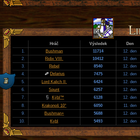
Hráč
Výsledek
Den
1.
Bushman
11714
12. den
2.
Ridix VIII.
10412
12. den
3.
Rebel
8540
12. den
Delarius
4.
7475
12. den
5.
Lord Kalich II.
6424
12. den
6.
Spunt
6257
12. den
7.
Kýbl™
6128
12. den
8.
Krakonoš 10°
6050
11. den
9.
Bushman+
5688
12. den
10.
Kybl
5493
12. den