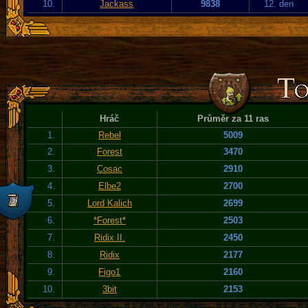
10.
Jackass
9838
12. den
Hráč
Průměr za 11 ras
1.
Rebel
5009
2.
Forest
3470
3.
Cosac
2910
4.
Elbe2
2700
5.
Lord Kalich
2699
6.
*Forest*
2503
7.
Ridix II.
2450
8.
Ridix
2177
9.
Figo1
2160
10.
3bit
2153