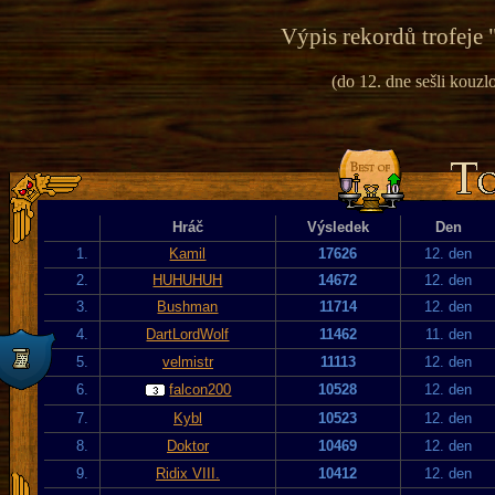
Výpis rekordů trofeje 
(do 12. dne sešli kouzlo
Hráč
Výsledek
Den
1.
Kamil
17626
12. den
2.
HUHUHUH
14672
12. den
3.
Bushman
11714
12. den
4.
DartLordWolf
11462
11. den
5.
velmistr
11113
12. den
6.
falcon200
10528
12. den
7.
Kybl
10523
12. den
8.
Doktor
10469
12. den
9.
Ridix VIII.
10412
12. den