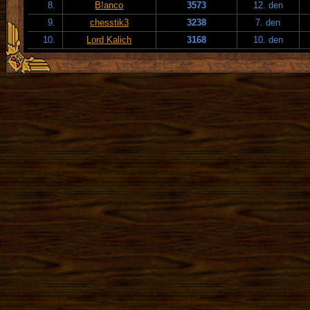
8.
B!anco
3573
12. den
9.
chesstik3
3238
7. den
10.
Lord Kalich
3168
10. den