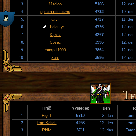
3.
Magico
5166
12. den
4.
spiaca princezna
4732
10. den
5.
Gryll
4727
11. den
6.
Thalantyr II.
4326
12. den
7.
Kyblix
4257
12. den
8.
Cosac
3996
12. den
9.
maxpol1999
3864
12. den
10.
Zero
3686
12. den
Hráč
Výsledek
Den
R
1.
Figo1
6710
12. den
Temní
2.
Lord Kalich
4258
12. den
Temní
3.
Ridix
3711
12. den
Temní