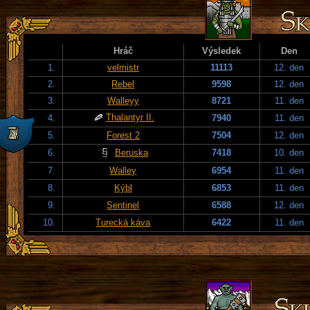
Hráč
Výsledek
Den
1.
velmistr
11113
12. den
2.
Rebel
9598
12. den
3.
Walleyy
8721
11. den
Thalantyr II.
4.
7940
11. den
5.
Forest 2
7504
12. den
6.
Beruska
7418
10. den
7.
Walley
6954
11. den
8.
Kýbl
6853
11. den
9.
Sentinel
6588
12. den
10.
Turecká káva
6422
11. den