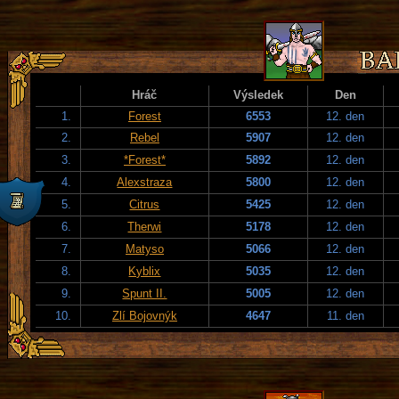
Hráč
Výsledek
Den
1.
Forest
6553
12. den
2.
Rebel
5907
12. den
3.
*Forest*
5892
12. den
4.
Alexstraza
5800
12. den
5.
Citrus
5425
12. den
6.
Therwi
5178
12. den
7.
Matyso
5066
12. den
8.
Kyblix
5035
12. den
9.
Spunt II.
5005
12. den
10.
Zlí Bojovnýk
4647
11. den