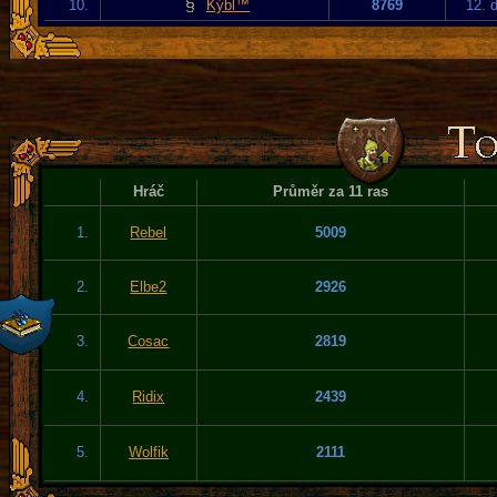
10.
Kýbl™
8769
12. 
Hráč
Průměr za 11 ras
1.
Rebel
5009
2.
Elbe2
2926
3.
Cosac
2819
4.
Ridix
2439
5.
Wolfik
2111