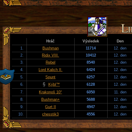
Hráč
Výsledek
Den
1.
Bushman
11714
12. den
2.
Ridix VIII.
10412
12. den
3.
Rebel
8540
12. den
4.
Lord Kalich II.
6424
12. den
5.
Spunt
6257
12. den
6.
Kýbl™
6128
12. den
7.
Krakonoš 10°
6050
11. den
8.
Bushman+
5688
12. den
9.
Gurt II
4947
12. den
10.
chesstik3
4556
12. den