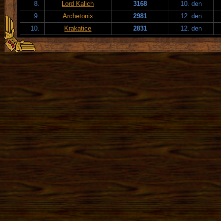
8.
Lord Kalich
3168
10. den
9.
Archetonix
2981
12. den
10.
Krakatice
2831
12. den