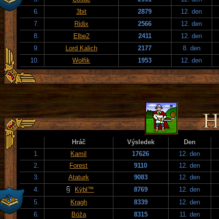
6.
3bit
2879
12. den
7.
Ridix
2566
12. den
8.
Elbe2
2411
12. den
9.
Lord Kalich
2177
8. den
10.
Wolfik
1953
12. den
Hráč
Výsledek
Den
1.
Kamil
17626
12. den
2.
Forest
9110
12. den
3.
Ataturk
9083
12. den
4.
Kýbl™
8769
12. den
5.
Kragh
8339
12. den
6.
Bóža
8315
11. den