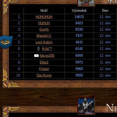
Hráč
Výsledek
Den
1.
HUHUHUH
14672
12. den
2.
HUHUH
8423
12. den
3.
Gurtík
8150
12. den
4.
Maxpol II.
7437
12. den
5.
Lord Kalich
6611
12. den
6.
Kýbl™
6142
12. den
7.
falcon200
6005
12. den
8.
Elbe2
5973
11. den
9.
Forest
5965
12. den
10.
Dar-Kunor
5955
12. den