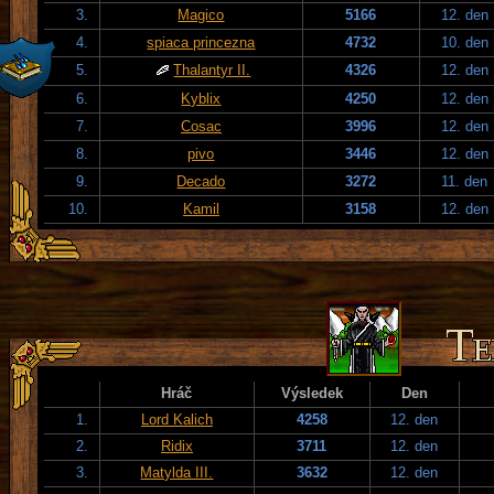
3.
Magico
5166
12. den
4.
spiaca princezna
4732
10. den
5.
Thalantyr II.
4326
12. den
6.
Kyblix
4250
12. den
7.
Cosac
3996
12. den
8.
pivo
3446
12. den
9.
Decado
3272
11. den
10.
Kamil
3158
12. den
Hráč
Výsledek
Den
1.
Lord Kalich
4258
12. den
2.
Ridix
3711
12. den
3.
Matylda III.
3632
12. den