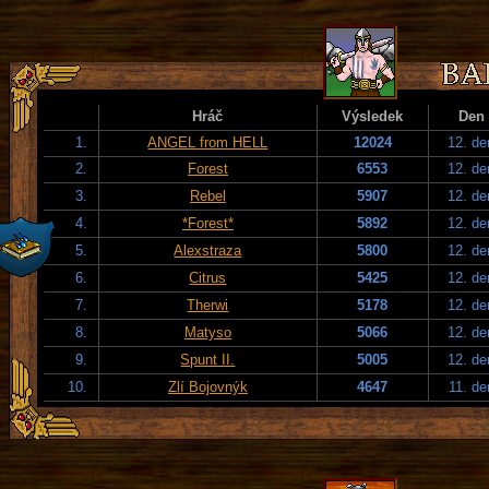
Hráč
Výsledek
Den
1.
ANGEL from HELL
12024
12. de
2.
Forest
6553
12. de
3.
Rebel
5907
12. de
4.
*Forest*
5892
12. de
5.
Alexstraza
5800
12. de
6.
Citrus
5425
12. de
7.
Therwi
5178
12. de
8.
Matyso
5066
12. de
9.
Spunt II.
5005
12. de
10.
Zlí Bojovnýk
4647
11. de