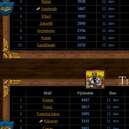
4.
Rebel
3536
12. den
5.
Sephiroth
3467
12. den
6.
Elbe2
3020
12. den
7.
Joker88
2840
11. den
8.
Archetonix
2706
12. den
9.
Kragh
2644
11. den
10.
SandDeath
2232
12. den
Hráč
Výsledek
Den
1.
Forest
4487
12. den
2.
Figo1
3817
12. den
3.
Turecká káva
3405
12. den
4.
Klikoroh
3141
11. den
5.
Cosac
2951
12. den