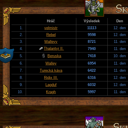
Hráč
Výsledek
Den
1.
velmistr
11113
12. den
2.
Rebel
9598
12. den
3.
Walleyy
8721
11. den
Thalantyr II.
4.
7940
11. den
5.
Beruska
7418
10. den
6.
Walley
6954
11. den
7.
Turecká káva
6422
11. den
8.
Ridix III.
6316
12. den
9.
Lagduf
6032
12. den
10.
Kragh
5997
11. den