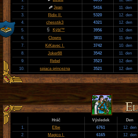
Jean
2.
5416
11. den
3.
Ridix II.
5320
12. den
4.
chesstik3
4321
12. den
Kýbl™
5.
3956
12. den
6.
Clowns
3811
11. den
7.
KrKavec I.
3742
10. den
8.
Joker88
3542
11. den
9.
Rebel
3523
12. den
10.
spiaca princezna
3521
12. den
Hráč
Výsledek
Den
1.
Elbe
6761
12. den
2.
Magico I.
6165
12. den