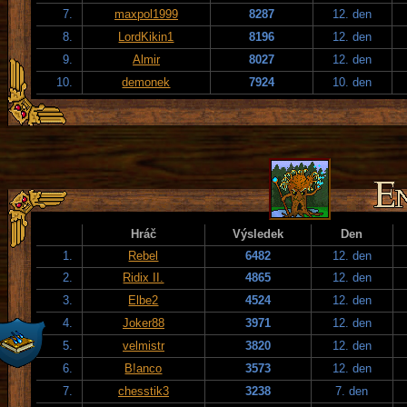
7.
maxpol1999
8287
12. den
8.
LordKikin1
8196
12. den
9.
Almir
8027
12. den
10.
demonek
7924
10. den
Hráč
Výsledek
Den
1.
Rebel
6482
12. den
2.
Ridix II.
4865
12. den
3.
Elbe2
4524
12. den
4.
Joker88
3971
12. den
5.
velmistr
3820
12. den
6.
B!anco
3573
12. den
7.
chesstik3
3238
7. den