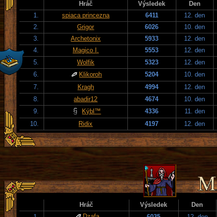
Hráč
Výsledek
Den
1.
spiaca princezna
6411
12. den
2.
Grigor
6026
10. den
3.
Archetonix
5933
12. den
4.
Magico I.
5553
12. den
5.
Wolfik
5323
12. den
6.
Klikoroh
5204
10. den
7.
Kragh
4994
12. den
8.
abadir12
4674
10. den
9.
Kýbl™
4336
11. den
10.
Ridix
4197
12. den
Hráč
Výsledek
Den
Dzafa
1.
6035
12. den