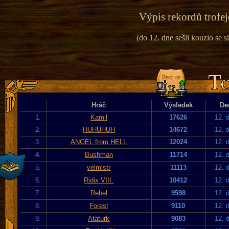
Výpis rekordů trofej
(do 12. dne sešli kouzlo se si
Hráč
Výsledek
De
1.
Kamil
17626
12. 
2.
HUHUHUH
14672
12. 
3.
ANGEL from HELL
12024
12. 
4.
Bushman
11714
12. 
5.
velmistr
11113
12. 
6.
Ridix VIII.
10412
12. 
7.
Rebel
9598
12. 
8.
Forest
9110
12. 
9.
Ataturk
9083
12. 