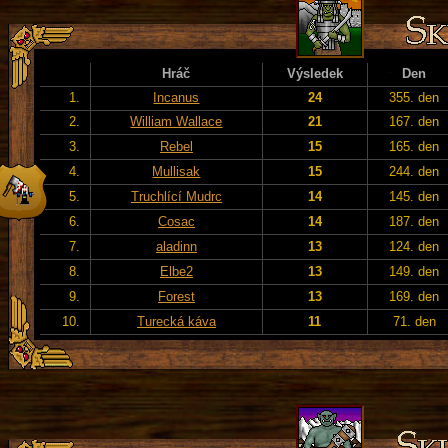
Hráč
Výsledek
Den
1.
Incanus
24
355. den
2.
William Wallace
21
167. den
3.
Rebel
15
165. den
4.
Mullisak
15
244. den
5.
Truchlící Mudrc
14
145. den
6.
Cosac
14
187. den
7.
aladinn
13
124. den
8.
Elbe2
13
149. den
9.
Forest
13
169. den
10.
Turecká káva
11
71. den