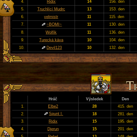
4.
Ridix
14
156. den
5.
Truchlící Mudrc
13
153. den
6.
velmistr
11
115. den
7.
~BOMI~
11
130. den
8.
Wolfik
11
136. den
9.
Turecká káva
10
104. den
10.
Devil123
10
132. den
Hráč
Výsledek
Den
1.
Elbe2
28
415. den
Spunt I.
2.
18
281. den
3.
Ridix
15
195. den
4.
Djerun
15
201. den
5.
Rebel
13
148. den