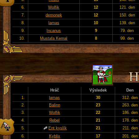
6.
Wolfik
12
121. den
7.
demonek
12
150. den
8.
lamas
10
139. den
9.
Incanus
9
79. den
10.
Mustafa Kemal
8
99. den
Hráč
Výsledek
Den
1.
lamas
30
312. den
2.
Balinn
23
263. den
3.
Wolfik
22
186. den
4.
Rebel
21
178. den
5.
Ent kyslík
21
211. den
6.
Kyblix
17
201. den