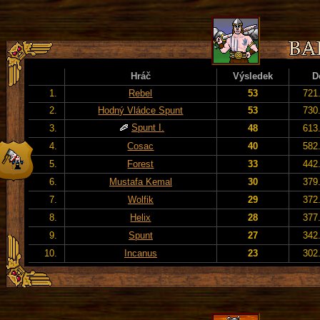
Hráč
Výsledek
D
1.
Rebel
53
721
2.
Hodný Vládce Spunt
53
730
Spunt I.
3.
48
613
4.
Cosac
40
582
5.
Forest
33
442
6.
Mustafa Kemal
30
379
7.
Wolfik
29
372
8.
Helix
28
377
9.
Spunt
27
342
10.
Incanus
23
302