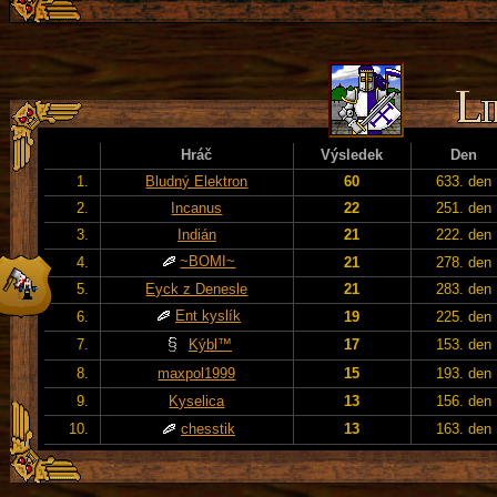
Hráč
Výsledek
Den
1.
Bludný Elektron
60
633. den
2.
Incanus
22
251. den
3.
Indián
21
222. den
~BOMI~
4.
21
278. den
5.
Eyck z Denesle
21
283. den
Ent kyslík
6.
19
225. den
7.
Kýbl™
17
153. den
8.
maxpol1999
15
193. den
9.
Kyselica
13
156. den
10.
chesstik
13
163. den