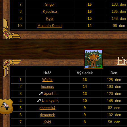
7.
Grigor
16
183. den
8.
Kyselica
16
186. den
9.
Kybl
15
148. den
10.
Mustafa Kemal
14
96. den
Hráč
Výsledek
Den
1.
Wolfik
16
125. den
2.
Incanus
14
193. den
Spunt I.
3.
13
120. den
Ent kyslík
4.
10
145. den
5.
chesstik4
9
82. den
6.
demonek
9
102. den
7.
Kybl
8
58. den