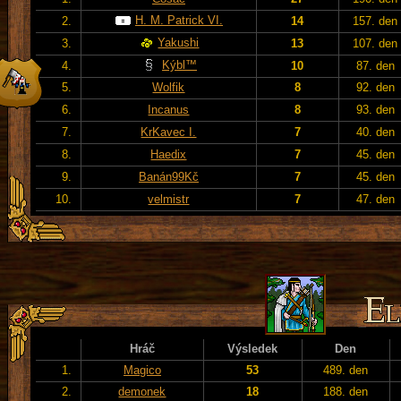
H. M. Patrick VI.
2.
14
157. den
Yakushi
3.
13
107. den
Kýbl™
4.
10
87. den
5.
Wolfik
8
92. den
6.
Incanus
8
93. den
7.
KrKavec I.
7
40. den
8.
Haedix
7
45. den
9.
Banán99Kč
7
45. den
10.
velmistr
7
47. den
Hráč
Výsledek
Den
1.
Magico
53
489. den
2.
demonek
18
188. den