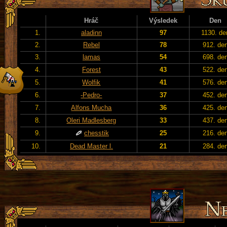
Hráč
Výsledek
Den
1.
aladinn
97
1130. de
2.
Rebel
78
912. de
3.
lamas
54
698. de
4.
Forest
43
522. de
5.
Wolfik
41
576. de
6.
-Pedro-
37
452. de
7.
Alfons Mucha
36
425. de
8.
Oleri Madlesberg
33
437. de
9.
chesstik
25
216. de
10.
Dead Master l.
21
284. de