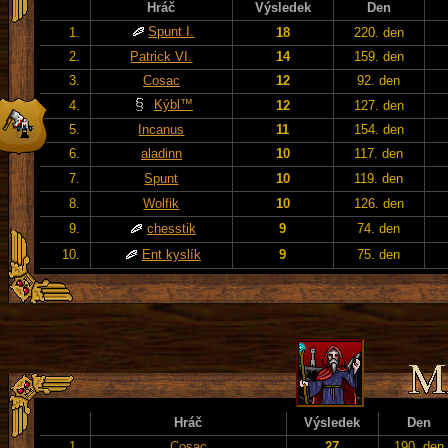
Hráč
Výsledek
Den
Spunt I.
1.
18
220. den
2.
Patrick VI.
14
159. den
3.
Cosac
12
92. den
Kýbl™
4.
12
127. den
5.
Incanus
11
154. den
6.
aladinn
10
117. den
7.
Spunt
10
119. den
8.
Wolfik
10
126. den
9.
chesstik
9
74. den
10.
Ent kyslík
9
75. den
Hráč
Výsledek
Den
1.
Cosac
27
190. den