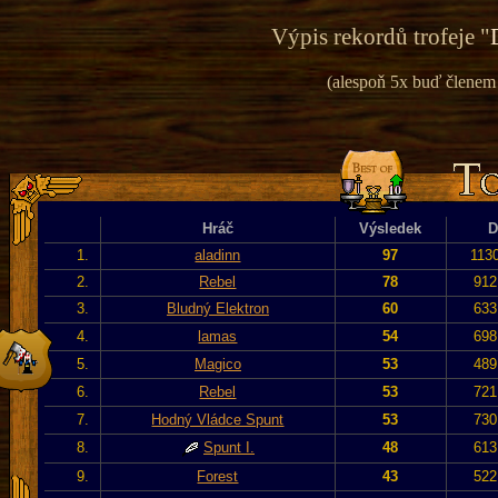
Výpis rekordů trofeje "
(alespoň 5x buď členem v
Hráč
Výsledek
D
1.
aladinn
97
113
2.
Rebel
78
912
3.
Bludný Elektron
60
633
4.
lamas
54
698
5.
Magico
53
489
6.
Rebel
53
721
7.
Hodný Vládce Spunt
53
730
8.
Spunt I.
48
613
9.
Forest
43
522