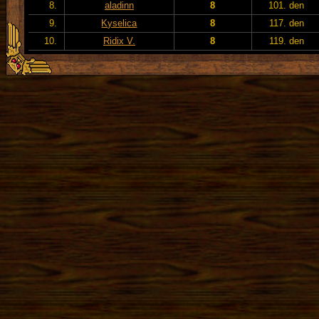
8.
aladinn
8
101. den
9.
Kyselica
8
117. den
10.
Ridix V.
8
119. den