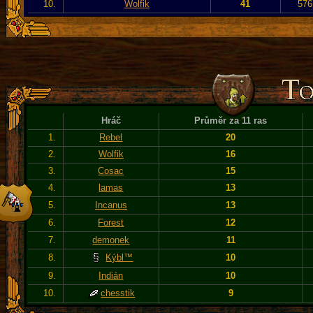
10.
Wolfik
41
576
Hráč
Průměr za 11 ras
1.
Rebel
20
2.
Wolfik
16
3.
Cosac
15
4.
lamas
13
5.
Incanus
13
6.
Forest
12
7.
demonek
11
8.
Kýbl™
10
9.
Indián
10
10.
chesstik
9