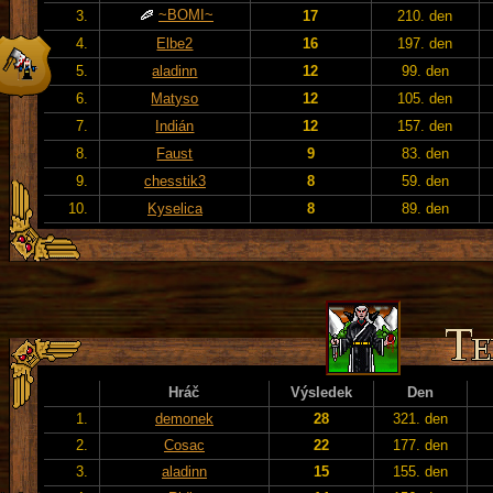
~BOMI~
3.
17
210. den
4.
Elbe2
16
197. den
5.
aladinn
12
99. den
6.
Matyso
12
105. den
7.
Indián
12
157. den
8.
Faust
9
83. den
9.
chesstik3
8
59. den
10.
Kyselica
8
89. den
Hráč
Výsledek
Den
1.
demonek
28
321. den
2.
Cosac
22
177. den
3.
aladinn
15
155. den