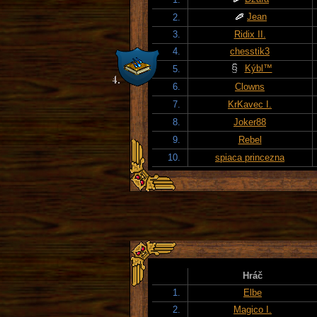
Jean
2.
3.
Ridix II.
4.
chesstik3
Kýbl™
5.
6.
Clowns
7.
KrKavec I.
8.
Joker88
9.
Rebel
10.
spiaca princezna
Hráč
1.
Elbe
2.
Magico I.