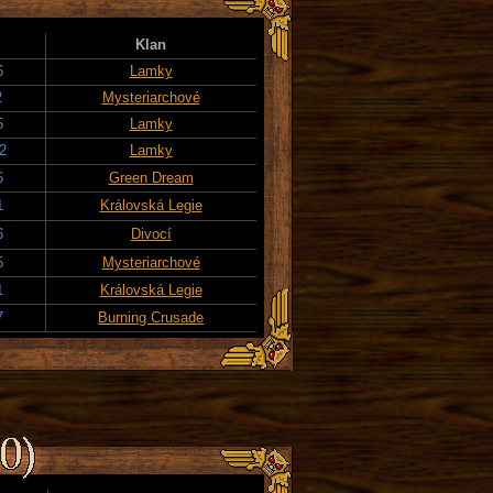
Klan
6
Lamky
2
Mysteriarchové
5
Lamky
2
Lamky
6
Green Dream
1
Královská Legie
6
Divocí
5
Mysteriarchové
1
Královská Legie
7
Burning Crusade