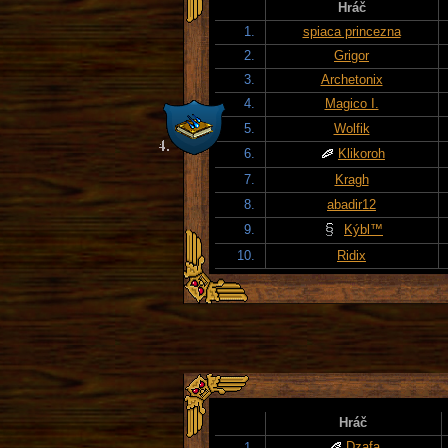
Hráč
1.
spiaca princezna
2.
Grigor
3.
Archetonix
4.
Magico I.
5.
Wolfik
6.
Klikoroh
7.
Kragh
8.
abadir12
9.
Kýbl™
10.
Ridix
Hráč
Dzafa
1.