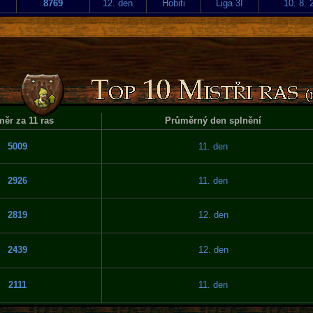
8769
12. den
Hobiti
Liga 3I
10. 8. 
ěr za 11 ras
Průměrný den splnění
5009
11. den
2926
11. den
2819
12. den
2439
12. den
2111
11. den