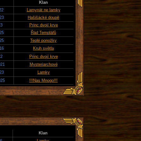
Klan
22
Lamynát ne lamky
23
Hašišácké doupě
23
Princ dvojí krve
25
Řád Templářů
25
Teplé ponožky
16
Kruh světla
22
Princ dvojí krve
021
Mysteriarchové
23
Lamky
025
!!!Nas Mnogo!!!
Klan
16
Lamky