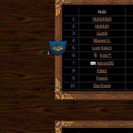
Hráč
1.
HUHUHUH
2.
HUHUH
3.
Gurtík
4.
Maxpol II.
5.
Lord Kalich
6.
Kýbl™
7.
falcon200
8.
Elbe2
9.
Forest
10.
Dar-Kunor