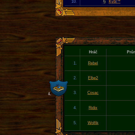
10.
Kýbl™
Hráč
Prům
1.
Rebel
2.
Elbe2
3.
Cosac
4.
Ridix
5.
Wolfik