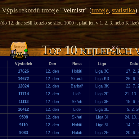
Výpis rekordů trofeje "
Velmistr" (
trofeje
,
statistika
)
(do 12. dne sešli kouzlo se silou 1000+, platí jen v 1. 2. 3. nebo K lize)
Výsledek
Den
Rasa
Liga
Dat
17626
12. den
Hobiti
Liga 3C
17. 2. 
14672
12. den
Skuruti
Liga K3
26. 6. 
12024
12. den
Barbaři
Liga 3K
22. 7. 
11714
12. den
Lidé
Liga 2F
21. 10.
11113
12. den
Skřeti
Liga 3F
15. 6. 
10412
12. den
Lidé
Liga 3E
5. 2. 
9598
12. den
Skřeti
Liga 3I
24. 10.
9110
12. den
Hobiti
Liga 3I
14. 1. 
9083
12. den
Hobiti
Liga 2E
20. 6. 