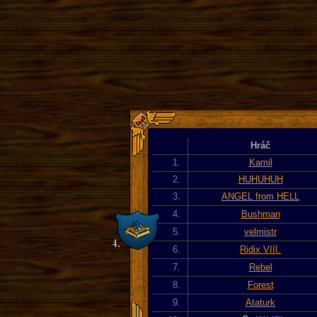
Hráč
1.
Kamil
2.
HUHUHUH
3.
ANGEL from HELL
4.
Bushman
5.
velmistr
6.
Ridix VIII.
7.
Rebel
8.
Forest
9.
Ataturk