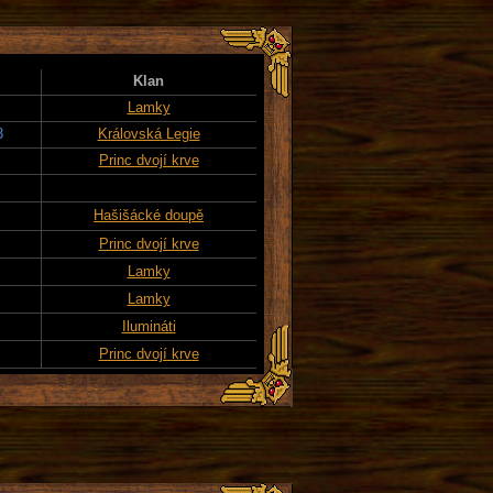
Klan
Lamky
3
Královská Legie
Princ dvojí krve
Hašišácké doupě
Princ dvojí krve
Lamky
Lamky
Ilumináti
Princ dvojí krve