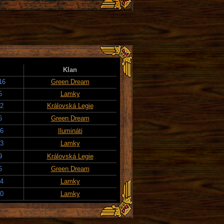
Klan
16
Green Dream
5
Lamky
22
Královská Legie
6
Green Dream
26
Ilumináti
23
Lamky
9
Královská Legie
6
Green Dream
14
Lamky
20
Lamky