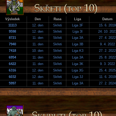
Výsledek
Den
Rasa
Liga
Datum
11113
12. den
Skřeti
Liga 3F
15. 6. 2019
9598
12. den
Skřeti
Liga 3I
24. 10. 202
8721
11. den
Skřeti
Liga 3A
27. 4. 2022
7940
11. den
Skřeti
Liga 3B
9. 4. 2022
7418
10. den
Skřeti
Liga K3
27. 2. 2022
6954
11. den
Skřeti
Liga 3A
25. 8. 2022
6422
11. den
Skřeti
Liga 3K
9. 3. 2022
6316
12. den
Skřeti
Liga 3G
25. 4. 2025
6032
12. den
Skřeti
Liga 3J
11. 6. 2019
5997
11. den
Skřeti
Liga 3A
27. 2. 2024