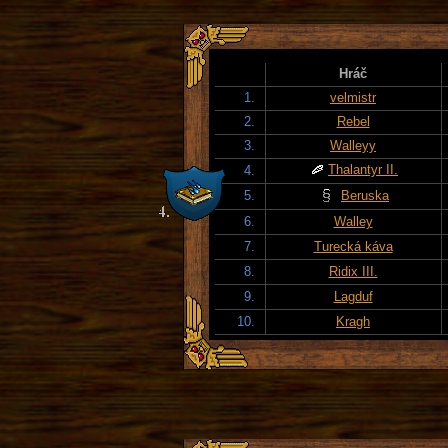
Hráč
1.
velmistr
2.
Rebel
3.
Walleyy
Thalantyr II.
4.
5.
Beruska
6.
Walley
7.
Turecká káva
8.
Ridix III.
9.
Lagduf
10.
Kragh