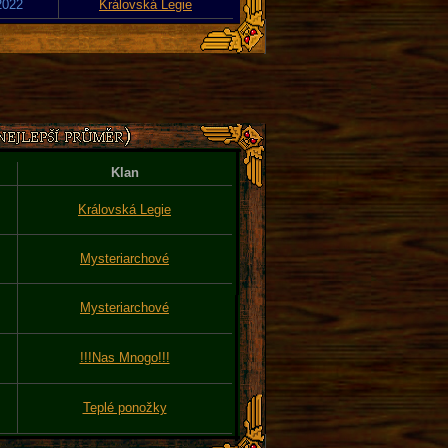
2022
Královská Legie
Klan
Královská Legie
Mysteriarchové
Mysteriarchové
!!!Nas Mnogo!!!
Teplé ponožky