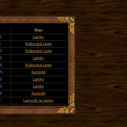
Klan
1
Lamky
3
Královská Legie
3
Královská Legie
5
Lamky
9
Královská Legie
25
Ilumináti
3
Lamky
3
Lamky
6
Ilumináti
2
Lamynát ne lamky