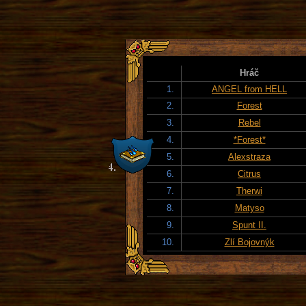
Hráč
1.
ANGEL from HELL
2.
Forest
3.
Rebel
4.
*Forest*
5.
Alexstraza
6.
Citrus
7.
Therwi
8.
Matyso
9.
Spunt II.
10.
Zlí Bojovnýk