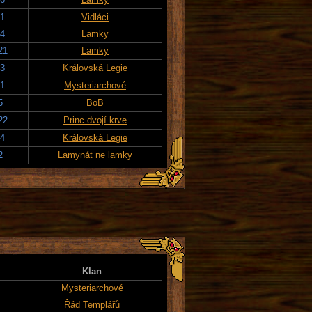
21
Vidláci
24
Lamky
21
Lamky
23
Královská Legie
21
Mysteriarchové
5
BoB
22
Princ dvojí krve
24
Královská Legie
2
Lamynát ne lamky
Klan
Mysteriarchové
Řád Templářů