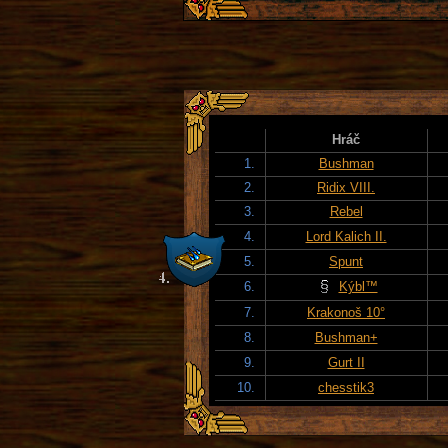
Hráč
1.
Bushman
2.
Ridix VIII.
3.
Rebel
4.
Lord Kalich II.
5.
Spunt
6.
Kýbl™
7.
Krakonoš 10°
8.
Bushman+
9.
Gurt II
10.
chesstik3