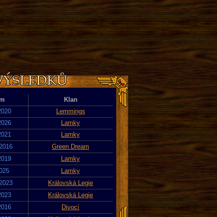
um
Klan
2020
Lemmings
2026
Lamky
2021
Lamky
 2016
Green Dream
2019
Lamky
2025
Lamky
 2023
Královská Legie
2023
Královská Legie
2016
Divocí