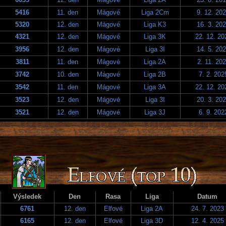
5416
11. den
Mágové
Liga 2Cm
9. 12. 20
5320
12. den
Mágové
Liga K3
16. 3. 20
4321
12. den
Mágové
Liga 3K
22. 12. 20
3956
12. den
Mágové
Liga 3I
14. 5. 20
3811
11. den
Mágové
Liga 2A
2. 11. 20
3742
10. den
Mágové
Liga 2B
7. 2. 202
3542
11. den
Mágové
Liga 3A
22. 12. 20
3523
12. den
Mágové
Liga 3I
20. 3. 20
3521
12. den
Mágové
Liga 3J
6. 9. 202
Výsledek
Den
Rasa
Liga
Datum
6761
12. den
Elfové
Liga 2A
24. 7. 2023
6165
12. den
Elfové
Liga 3D
12. 4. 2025