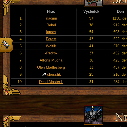
Hráč
Výsledek
Den
1.
aladinn
97
1130. de
2.
Rebel
78
912. de
3.
lamas
54
698. de
4.
Forest
43
522. de
5.
Wolfik
41
576. de
6.
-Pedro-
37
452. de
7.
Alfons Mucha
36
425. de
8.
Oleri Madlesberg
33
437. de
9.
chesstik
25
216. de
10.
Dead Master l.
21
284. de