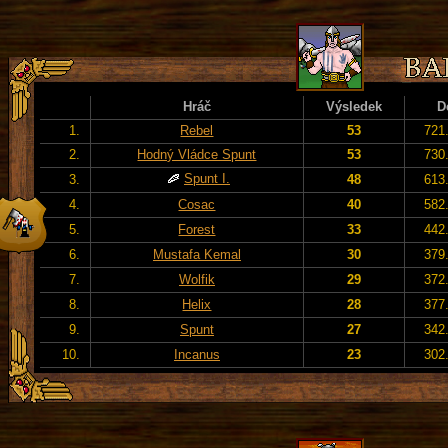
Hráč
Výsledek
D
1.
Rebel
53
721
2.
Hodný Vládce Spunt
53
730
Spunt I.
3.
48
613
4.
Cosac
40
582
5.
Forest
33
442
6.
Mustafa Kemal
30
379
7.
Wolfik
29
372
8.
Helix
28
377
9.
Spunt
27
342
10.
Incanus
23
302