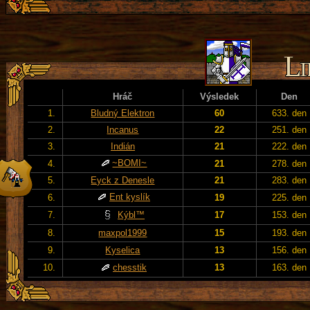
Hráč
Výsledek
Den
1.
Bludný Elektron
60
633. den
2.
Incanus
22
251. den
3.
Indián
21
222. den
~BOMI~
4.
21
278. den
5.
Eyck z Denesle
21
283. den
Ent kyslík
6.
19
225. den
7.
Kýbl™
17
153. den
8.
maxpol1999
15
193. den
9.
Kyselica
13
156. den
10.
chesstik
13
163. den