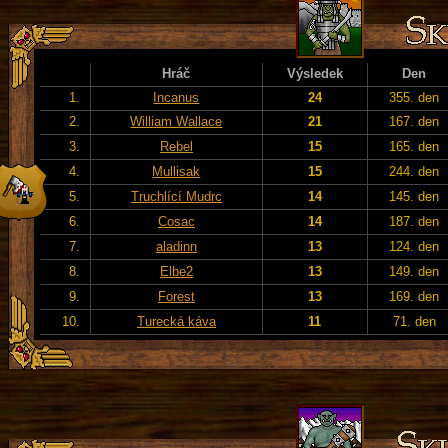
Hráč
Výsledek
Den
1.
Incanus
24
355. den
2.
William Wallace
21
167. den
3.
Rebel
15
165. den
4.
Mullisak
15
244. den
5.
Truchlící Mudrc
14
145. den
6.
Cosac
14
187. den
7.
aladinn
13
124. den
8.
Elbe2
13
149. den
9.
Forest
13
169. den
10.
Turecká káva
11
71. den