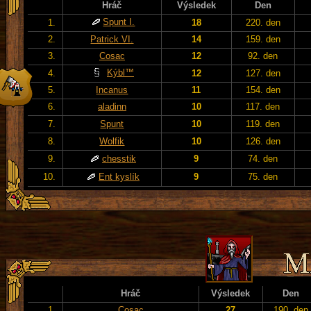
Hráč
Výsledek
Den
Spunt I.
1.
18
220. den
2.
Patrick VI.
14
159. den
3.
Cosac
12
92. den
Kýbl™
4.
12
127. den
5.
Incanus
11
154. den
6.
aladinn
10
117. den
7.
Spunt
10
119. den
8.
Wolfik
10
126. den
9.
chesstik
9
74. den
10.
Ent kyslík
9
75. den
Hráč
Výsledek
Den
1.
Cosac
27
190. den