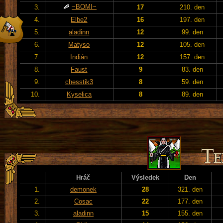
~BOMI~
3.
17
210. den
4.
Elbe2
16
197. den
5.
aladinn
12
99. den
6.
Matyso
12
105. den
7.
Indián
12
157. den
8.
Faust
9
83. den
9.
chesstik3
8
59. den
10.
Kyselica
8
89. den
Hráč
Výsledek
Den
1.
demonek
28
321. den
2.
Cosac
22
177. den
3.
aladinn
15
155. den