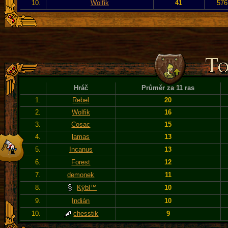
10.
Wolfik
41
576
Hráč
Průměr za 11 ras
1.
Rebel
20
2.
Wolfik
16
3.
Cosac
15
4.
lamas
13
5.
Incanus
13
6.
Forest
12
7.
demonek
11
8.
Kýbl™
10
9.
Indián
10
10.
chesstik
9