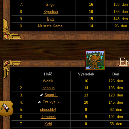
7.
Grigor
16
183. den
8.
Kyselica
16
186. den
9.
Kybl
15
148. den
10.
Mustafa Kemal
14
96. den
Hráč
Výsledek
Den
1.
Wolfik
16
125. den
2.
Incanus
14
193. den
Spunt I.
3.
13
120. den
Ent kyslík
4.
10
145. den
5.
chesstik4
9
82. den
6.
demonek
9
102. den
7.
Kybl
8
58. den