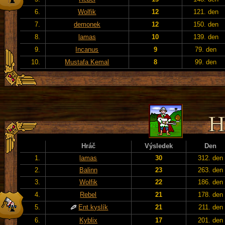
6.
Wolfik
12
121. den
7.
demonek
12
150. den
8.
lamas
10
139. den
9.
Incanus
9
79. den
10.
Mustafa Kemal
8
99. den
Hráč
Výsledek
Den
1.
lamas
30
312. den
2.
Balinn
23
263. den
3.
Wolfik
22
186. den
4.
Rebel
21
178. den
5.
Ent kyslík
21
211. den
6.
Kyblix
17
201. den