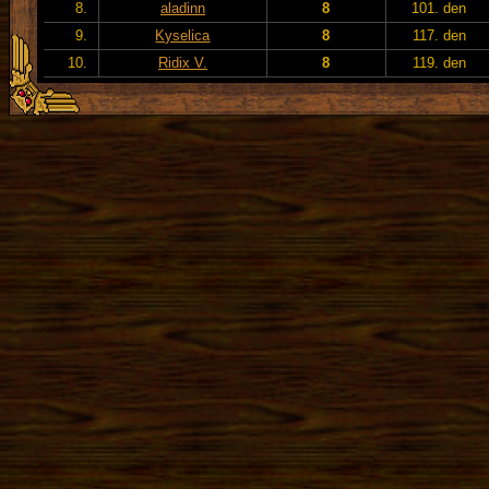
8.
aladinn
8
101. den
9.
Kyselica
8
117. den
10.
Ridix V.
8
119. den