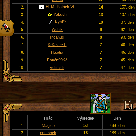
H. M. Patrick VI.
2.
14
157. den
Yakushi
3.
13
107. den
Kýbl™
4.
10
87. den
5.
Wolfik
8
92. den
6.
Incanus
8
93. den
7.
KrKavec I.
7
40. den
8.
Haedix
7
45. den
9.
Banán99Kč
7
45. den
10.
velmistr
7
47. den
Hráč
Výsledek
Den
1.
Magico
53
489. den
2.
demonek
18
188. den