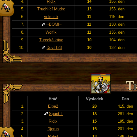
4.
Ridix
14
156. den
5.
Truchlící Mudrc
13
153. den
6.
velmistr
11
115. den
7.
~BOMI~
11
130. den
8.
Wolfik
11
136. den
9.
Turecká káva
10
104. den
10.
Devil123
10
132. den
Hráč
Výsledek
Den
1.
Elbe2
28
415. den
Spunt I.
2.
18
281. den
3.
Ridix
15
195. den
4.
Djerun
15
201. den
5.
Rebel
13
148. den