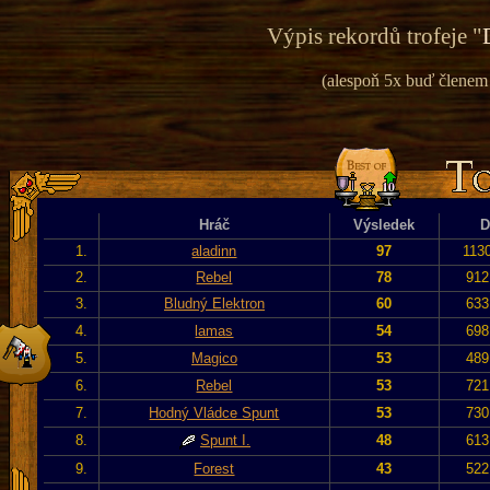
Výpis rekordů trofeje "
(alespoň 5x buď členem v
Hráč
Výsledek
D
1.
aladinn
97
113
2.
Rebel
78
912
3.
Bludný Elektron
60
633
4.
lamas
54
698
5.
Magico
53
489
6.
Rebel
53
721
7.
Hodný Vládce Spunt
53
730
8.
Spunt I.
48
613
9.
Forest
43
522