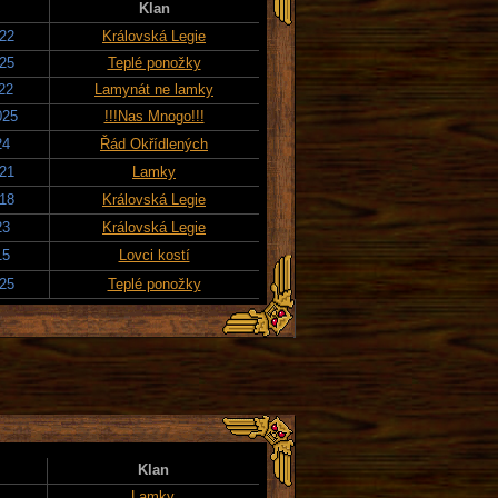
Klan
022
Královská Legie
025
Teplé ponožky
022
Lamynát ne lamky
025
!!!Nas Mnogo!!!
24
Řád Okřídlených
021
Lamky
018
Královská Legie
23
Královská Legie
15
Lovci kostí
025
Teplé ponožky
Klan
Lamky