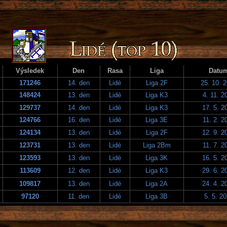
Výsledek
Den
Rasa
Liga
Datu
171246
14. den
Lidé
Liga 2F
25. 10. 
148424
13. den
Lidé
Liga K3
4. 11. 2
129737
14. den
Lidé
Liga K3
17. 5. 2
124766
16. den
Lidé
Liga 3E
11. 2. 2
124134
13. den
Lidé
Liga 2F
12. 9. 2
123731
13. den
Lidé
Liga 2Bm
11. 7. 2
123593
13. den
Lidé
Liga 3K
16. 5. 2
113609
12. den
Lidé
Liga K3
29. 6. 2
109817
13. den
Lidé
Liga 2A
24. 4. 2
97120
11. den
Lidé
Liga 3B
5. 5. 2