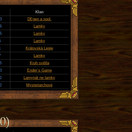
Klan
3
DEgen a spol.
26
Lamky
15
Lamky
5
Lamky
1
Královská Legie
7
Lamky
15
Kruh světla
23
Ender´s Game
22
Lamynát ne lamky
2
Mysteriarchové