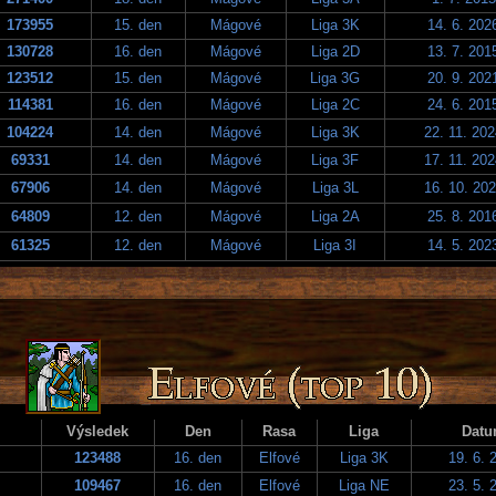
173955
15. den
Mágové
Liga 3K
14. 6. 202
130728
16. den
Mágové
Liga 2D
13. 7. 201
123512
15. den
Mágové
Liga 3G
20. 9. 202
114381
16. den
Mágové
Liga 2C
24. 6. 201
104224
14. den
Mágové
Liga 3K
22. 11. 20
69331
14. den
Mágové
Liga 3F
17. 11. 20
67906
14. den
Mágové
Liga 3L
16. 10. 20
64809
12. den
Mágové
Liga 2A
25. 8. 201
61325
12. den
Mágové
Liga 3I
14. 5. 202
Výsledek
Den
Rasa
Liga
Dat
123488
16. den
Elfové
Liga 3K
19. 6. 
109467
16. den
Elfové
Liga NE
23. 5. 