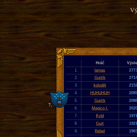
Vý
Hráč
Výsl
1.
lamas
277
2.
Gurtík
271
3.
koloděj
215
4.
HUHUHUH
208
5.
Gurtík
208
6.
Magico I.
202
7.
Kybl
197
8.
Gurt
192
9.
Rebel
190