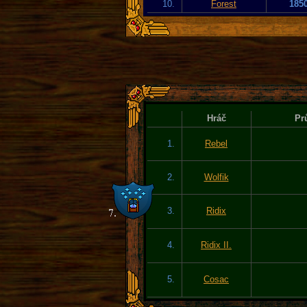
10.
Forest
185
Hráč
Pr
1.
Rebel
2.
Wolfik
3.
Ridix
4.
Ridix II.
5.
Cosac