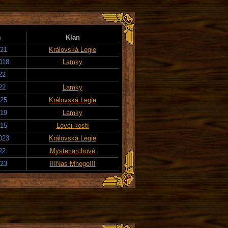
m
Klan
021
Královská Legie
018
Lamky
22
22
Lamky
025
Královská Legie
019
Lamky
015
Lovci kostí
023
Královská Legie
22
Mysteriarchové
023
!!!Nas Mnogo!!!