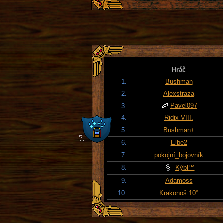
Hráč
1.
Bushman
2.
Alexstraza
Pavel097
3.
4.
Ridix VIII.
5.
Bushman+
6.
Elbe2
7.
pokojní_bojovník
8.
Kýbl™
9.
Adamoss
10.
Krakonoš 10°