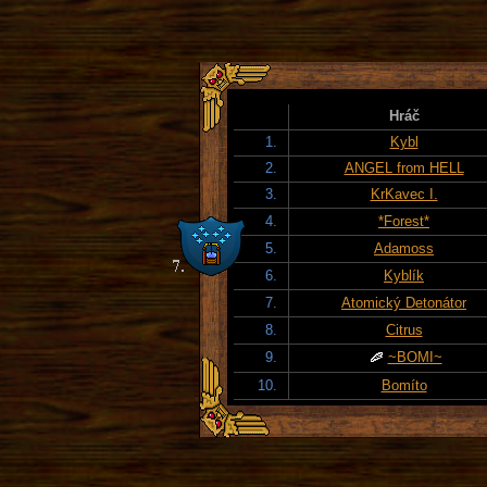
Hráč
1.
Kybl
2.
ANGEL from HELL
3.
KrKavec I.
4.
*Forest*
5.
Adamoss
6.
Kyblík
7.
Atomický Detonátor
8.
Citrus
9.
~BOMI~
10.
Bomíto