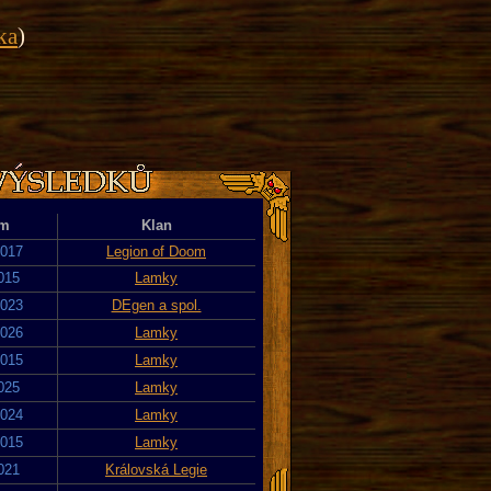
ika
)
um
Klan
2017
Legion of Doom
2015
Lamky
2023
DEgen a spol.
2026
Lamky
2015
Lamky
2025
Lamky
2024
Lamky
2015
Lamky
2021
Královská Legie