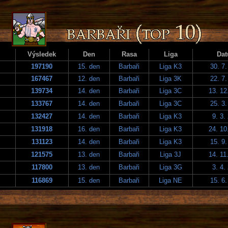
Výsledek
Den
Rasa
Liga
Da
197190
15. den
Barbaři
Liga K3
30. 7
167467
12. den
Barbaři
Liga 3K
22. 7
139734
14. den
Barbaři
Liga 3C
13. 12
133767
14. den
Barbaři
Liga 3C
25. 3
132427
14. den
Barbaři
Liga K3
9. 3.
131918
16. den
Barbaři
Liga K3
24. 10
131123
14. den
Barbaři
Liga K3
15. 9
121575
13. den
Barbaři
Liga 3J
14. 11
117800
13. den
Barbaři
Liga 3G
3. 4.
116869
15. den
Barbaři
Liga NE
15. 6