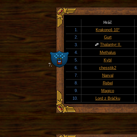
Hráč
1.
Krakonoš 10°
2.
Gurt
Thalantyr II.
3.
4.
Methalus
5.
Kybl
6.
chesstik2
7.
Narval
8.
Rebel
9.
Magico
10.
Lord z Bráčku