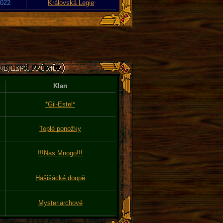
2022
Královská Legie
Klan
*Gil-Estel*
Teplé ponožky
!!!Nas Mnogo!!!
Hašišácké doupě
Mysteriarchové