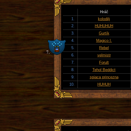
Hráč
1.
koloděj
2.
HUHUHUH
3.
Gurtík
4.
Magico I.
5.
Rebel
6.
velmistr
7.
Forult
8.
Tehol Beddict
9.
spiaca princezna
10.
HUHUH