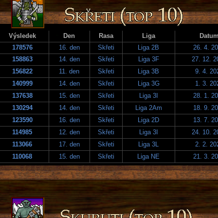
Výsledek
Den
Rasa
Liga
Datu
178576
16. den
Skřeti
Liga 2B
26. 4. 2
158863
14. den
Skřeti
Liga 3F
27. 12. 2
156822
11. den
Skřeti
Liga 3B
9. 4. 20
140999
14. den
Skřeti
Liga 3G
1. 3. 20
137638
15. den
Skřeti
Liga 3I
28. 1. 2
130294
14. den
Skřeti
Liga 2Am
18. 9. 2
123590
16. den
Skřeti
Liga 2D
13. 7. 2
114985
12. den
Skřeti
Liga 3I
24. 10. 2
113066
17. den
Skřeti
Liga 3L
2. 2. 20
110068
15. den
Skřeti
Liga NE
21. 3. 2