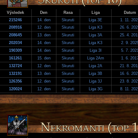
Výsledek
Den
Rasa
Liga
Datum
215246
14. den
Skuruti
Liga 3E
1. 11. 202
208916
12. den
Skuruti
Liga K3
26. 6. 20
208645
13. den
Skuruti
Liga 3A
25. 4. 20
202034
14. den
Skuruti
Liga K3
2. 9. 202
190309
14. den
Skuruti
Liga 3I
5. 7. 202
161261
15. den
Skuruti
Liga 2Am
1. 6. 201
132724
12. den
Skuruti
Liga 2A
21. 8. 20
132191
13. den
Skuruti
Liga 3B
16. 6. 20
126356
12. den
Skuruti
Liga 3J
23. 8. 20
120024
12. den
Skuruti
Liga 3G
8. 11. 202