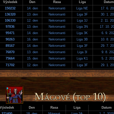
Výsledek
Den
Rasa
Liga
Datum
150232
14. den
Nekromanti
Liga NE
17. 6. 2
136320
13. den
Nekromanti
Liga 3F
30. 1. 2
106330
12. den
Nekromanti
Liga 3J
2. 11. 2
97836
13. den
Nekromanti
Liga 3N
17. 10. 2
95471
14. den
Nekromanti
Liga 3K
6. 9. 20
90263
16. den
Nekromanti
Liga 3B
10. 8. 2
89167
14. den
Nekromanti
Liga 3F
29. 7. 2
76870
13. den
Nekromanti
Liga 3I
9. 8. 20
75664
15. den
Nekromanti
Liga K1
5. 2. 20
71702
12. den
Nekromanti
Liga 3F
29. 1. 2
Výsledek
Den
Rasa
Liga
Datum
271400
18. den
Mágové
Liga 3A
1. 7. 2015