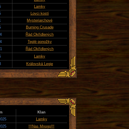
6
Lamky
5
Lovci kostí
1
Mysteriarchové
5
Burning Crusade
24
Řád Okřídlených
24
Teplé ponožky
21
Řád Okřídlených
6
Lamky
3
Královská Legie
um
Klan
2025
Lamky
2025
!!!Nas Mnogo!!!