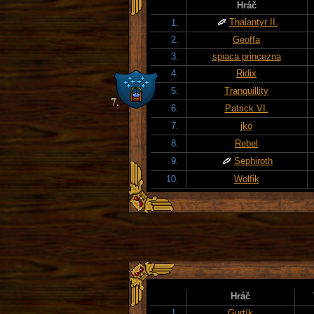
Hráč
Thalantyr II.
1.
2.
Geoffa
3.
spiaca princezna
4.
Ridix
5.
Tranquillity
6.
Patrick VI.
7.
jko
8.
Rebel
9.
Sephiroth
10.
Wolfik
Hráč
1.
Gurtík