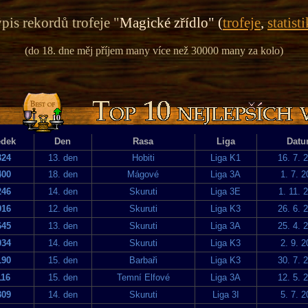
pis rekordů trofeje "
Magické zřídlo" (
trofeje
,
statist
(do 18. dne měj příjem many více než 30000 many za kolo)
edek
Den
Rasa
Liga
Dat
324
13. den
Hobiti
Liga K1
16. 7. 
400
18. den
Mágové
Liga 3A
1. 7. 
246
14. den
Skuruti
Liga 3E
1. 11. 
916
12. den
Skuruti
Liga K3
26. 6. 
645
13. den
Skuruti
Liga 3A
25. 4. 
034
14. den
Skuruti
Liga K3
2. 9. 
190
15. den
Barbaři
Liga K3
30. 7. 
116
15. den
Temní Elfové
Liga 3A
12. 5. 
309
14. den
Skuruti
Liga 3I
5. 7. 