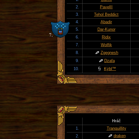
2.
PavelII
3.
Tehol Beddict
4.
Abadir
5.
Dar-Kunor
6.
Ridix
7.
Wolfik
8.
Zgegnesh
9.
Dzafa
10.
Kýbl™
Hráč
1.
Tranquillity
draken
2.