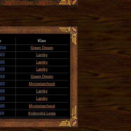
m
Klan
2016
Green Dream
022
Lamky
025
Lamky
025
Lamky
016
Green Dream
023
Mysteriarchové
026
Lamky
023
Lamky
025
Mysteriarchové
019
Královská Legie