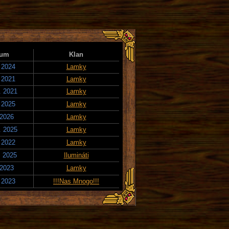
tum
Klan
. 2024
Lamky
. 2021
Lamky
. 2021
Lamky
. 2025
Lamky
 2026
Lamky
. 2025
Lamky
. 2022
Lamky
. 2025
Ilumináti
 2023
Lamky
. 2023
!!!Nas Mnogo!!!