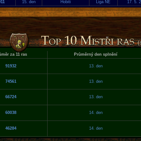
011
15. den
Hobiti
Liga NE
17. 5. 
ůměr za 11 ras
Průměrný den splnění
91932
13. den
74561
13. den
66724
13. den
60038
14. den
46284
14. den