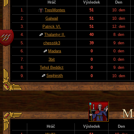
Hráč
Výsledek
Den
1.
TresMontes
51
10. den
2.
Galwail
51
10. den
3.
Patrick VI.
51
12. den
4.
Thalantyr II.
40
8. den
5.
chesstik3
39
9. den
6.
Madara
0
0. den
7.
3bit
0
0. den
8.
Tehol Beddict
0
9. den
Sephiroth
9.
0
10. den
Hráč
Výsledek
Den