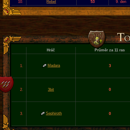
10.
Rebel
53
9. den
Hráč
Průměr za 11 ras
Madara
1.
3
2.
3bit
0
Sephiroth
3.
0