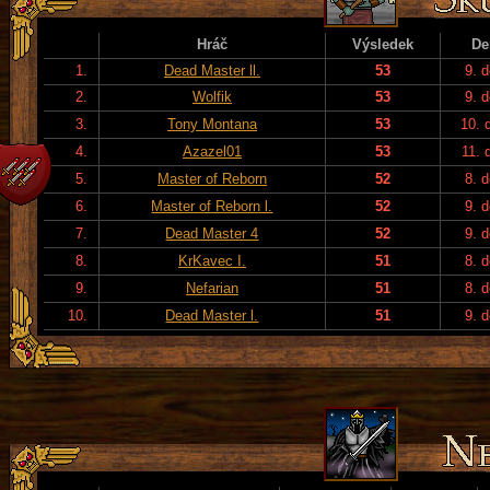
Hráč
Výsledek
De
1.
Dead Master ll.
53
9. 
2.
Wolfik
53
9. 
3.
Tony Montana
53
10. 
4.
Azazel01
53
11. 
5.
Master of Reborn
52
8. 
6.
Master of Reborn l.
52
9. 
7.
Dead Master 4
52
9. 
8.
KrKavec I.
51
8. 
9.
Nefarian
51
8. 
10.
Dead Master l.
51
9. 