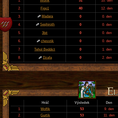
1.
Wolfik
51
10. den
2.
Figo1
40
12. den
Madara
3.
0
0. den
Sephiroth
4.
0
0. den
5.
3bit
0
0. den
6.
chesstik
0
0. den
7.
Tehol Beddict
0
1. den
8.
Dzafa
0
2. den
Hráč
Výsledek
Den
1.
Wolfik
53
9. den
2.
Gurtík
53
11. den