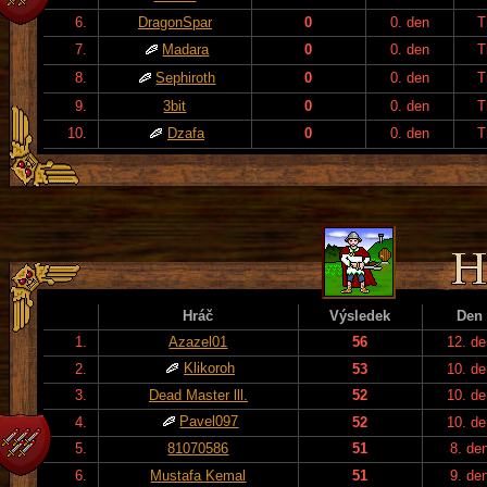
6.
DragonSpar
0
0. den
T
7.
Madara
0
0. den
T
8.
Sephiroth
0
0. den
T
9.
3bit
0
0. den
T
10.
Dzafa
0
0. den
T
Hráč
Výsledek
Den
1.
Azazel01
56
12. de
Klikoroh
2.
53
10. de
3.
Dead Master lll.
52
10. de
Pavel097
4.
52
10. de
5.
81070586
51
8. de
6.
Mustafa Kemal
51
9. de