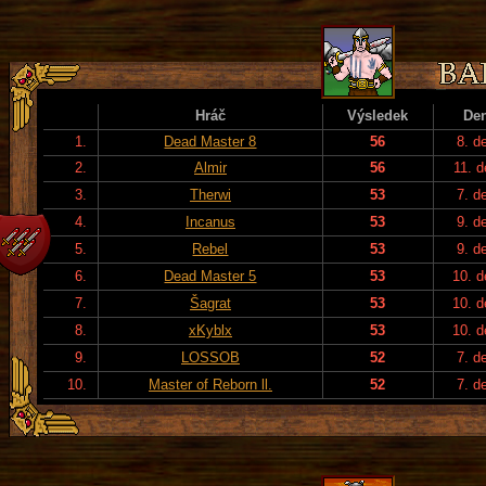
Hráč
Výsledek
De
1.
Dead Master 8
56
8. d
2.
Almir
56
11. d
3.
Therwi
53
7. d
4.
Incanus
53
9. d
5.
Rebel
53
9. d
6.
Dead Master 5
53
10. 
7.
Šagrat
53
10. 
8.
xKyblx
53
10. 
9.
LOSSOB
52
7. d
10.
Master of Reborn ll.
52
7. d