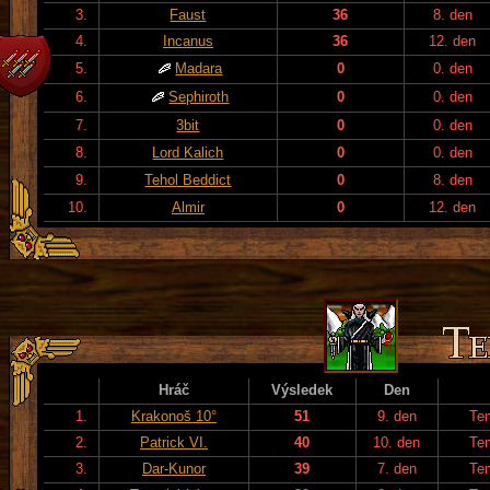
3.
Faust
36
8. den
4.
Incanus
36
12. den
5.
Madara
0
0. den
6.
Sephiroth
0
0. den
7.
3bit
0
0. den
8.
Lord Kalich
0
0. den
9.
Tehol Beddict
0
8. den
10.
Almir
0
12. den
Hráč
Výsledek
Den
1.
Krakonoš 10°
51
9. den
Te
2.
Patrick VI.
40
10. den
Te
3.
Dar-Kunor
39
7. den
Te