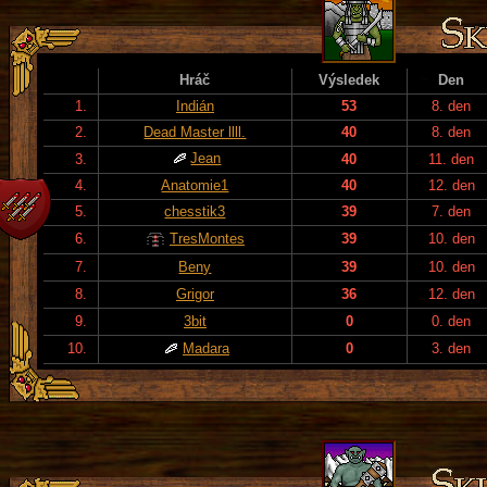
Hráč
Výsledek
Den
1.
Indián
53
8. den
2.
Dead Master llll.
40
8. den
Jean
3.
40
11. den
4.
Anatomie1
40
12. den
5.
chesstik3
39
7. den
6.
TresMontes
39
10. den
7.
Beny
39
10. den
8.
Grigor
36
12. den
9.
3bit
0
0. den
10.
Madara
0
3. den