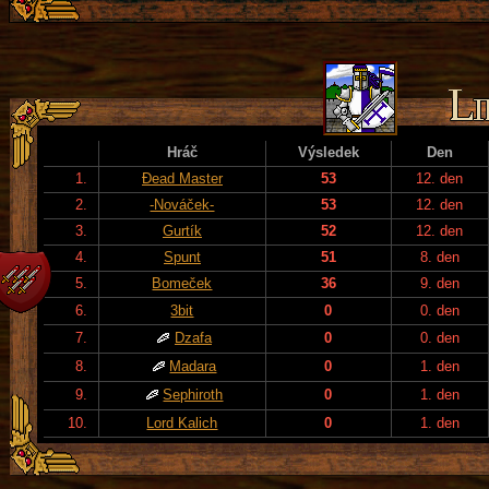
Hráč
Výsledek
Den
1.
Đead Master
53
12. den
2.
-Nováček-
53
12. den
3.
Gurtík
52
12. den
4.
Spunt
51
8. den
5.
Bomeček
36
9. den
6.
3bit
0
0. den
7.
Dzafa
0
0. den
8.
Madara
0
1. den
9.
Sephiroth
0
1. den
10.
Lord Kalich
0
1. den