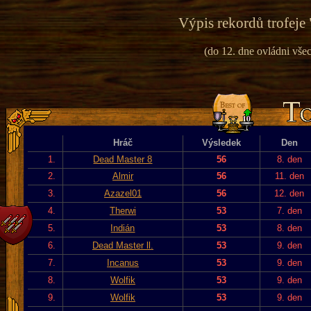
Výpis rekordů trofeje 
(do 12. dne ovládni vše
Hráč
Výsledek
Den
1.
Dead Master 8
56
8. den
2.
Almir
56
11. den
3.
Azazel01
56
12. den
4.
Therwi
53
7. den
5.
Indián
53
8. den
6.
Dead Master ll.
53
9. den
7.
Incanus
53
9. den
8.
Wolfik
53
9. den
9.
Wolfik
53
9. den