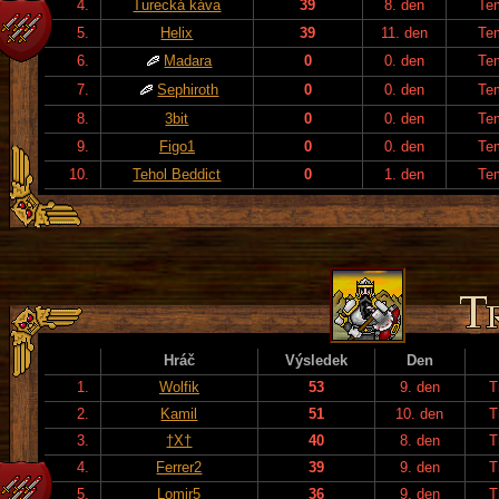
4.
Turecká káva
39
8. den
Te
5.
Helix
39
11. den
Te
6.
Madara
0
0. den
Te
7.
Sephiroth
0
0. den
Te
8.
3bit
0
0. den
Te
9.
Figo1
0
0. den
Te
10.
Tehol Beddict
0
1. den
Te
Hráč
Výsledek
Den
1.
Wolfik
53
9. den
T
2.
Kamil
51
10. den
T
3.
†X†
40
8. den
T
4.
Ferrer2
39
9. den
T
5.
Lomir5
36
9. den
T