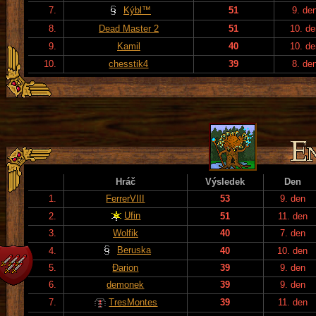
7.
Kýbl™
51
9. de
8.
Dead Master 2
51
10. de
9.
Kamil
40
10. de
10.
chesstik4
39
8. de
Hráč
Výsledek
Den
1.
FerrerVIII
53
9. den
Ufin
2.
51
11. den
3.
Wolfik
40
7. den
Beruska
4.
40
10. den
5.
Đarion
39
9. den
6.
demonek
39
9. den
7.
TresMontes
39
11. den