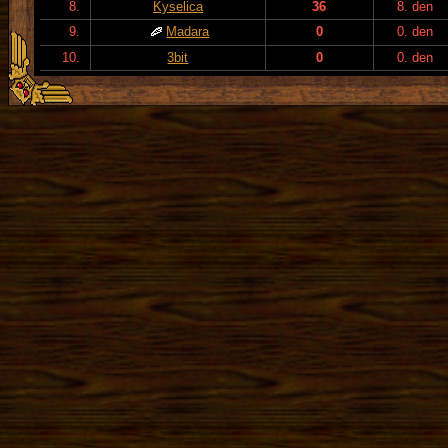
8.
Kyselica
36
8. den
9.
Madara
0
0. den
10.
3bit
0
0. den