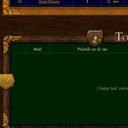
10.
Dead Master
1
11. den
Hráč
Průměr za 11 ras
( žádný hráč zatím