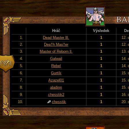
Hráč
Výsledek
De
1.
Dead Master lll.
1
12. 
2.
Dea†h Mas†er
1
12. 
3.
Master of Reborn ll.
1
13. 
4.
Galwail
1
14. 
5.
Rebel
1
14. 
6.
Gurtík
1
15. 
7.
Azazel01
1
15. 
8.
aladinn
1
15. 
9.
chesstik2
1
16. 
10.
chesstik
1
20. 