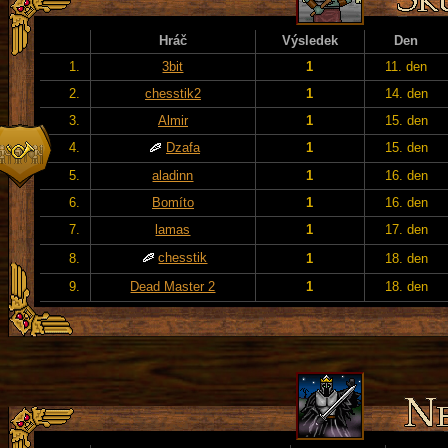
Hráč
Výsledek
Den
1.
3bit
1
11. den
2.
chesstik2
1
14. den
3.
Almir
1
15. den
4.
Dzafa
1
15. den
5.
aladinn
1
16. den
6.
Bomíto
1
16. den
7.
lamas
1
17. den
chesstik
8.
1
18. den
9.
Dead Master 2
1
18. den