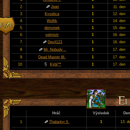
Jean
2.
1
11. den
3.
Kyselica
1
12. den
4.
Wolfik
1
14. den
5.
demonek
1
15. den
6.
velmistr
1
16. den
7.
Devil123
1
16. den
8.
Mr. Nobody ..
1
17. den
9.
Dead Master llll.
1
17. den
10.
Kýbl™
1
17. den
Hráč
Výsledek
De
1.
Thalantyr II.
1
13. d