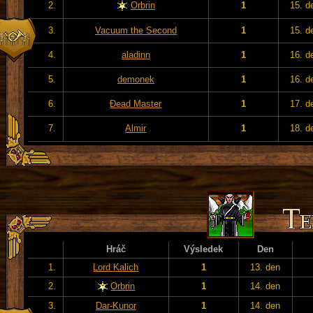
2.
Orbrin
1
15. d
3.
Vacuum the Second
1
15. d
4.
aladinn
1
16. d
5.
demonek
1
16. d
6.
Đead Master
1
17. d
7.
Almir
1
18. d
Hráč
Výsledek
Den
1.
Lord Kalich
1
13. den
2.
Orbrin
1
14. den
3.
Dar-Kunor
1
14. den