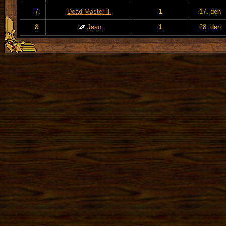
7.
Dead Master ll.
1
17. den
8.
Jean
1
28. den