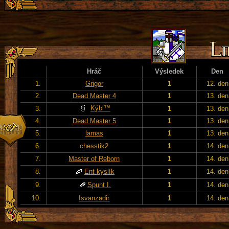
Hráč
Výsledek
Den
1.
Grigor
1
12. den
2.
Dead Master 4
1
13. den
Kýbl™
3.
1
13. den
4.
Dead Master 5
1
13. den
5.
lamas
1
13. den
6.
chesstik2
1
14. den
7.
Master of Reborn
1
14. den
8.
Ent kyslík
1
14. den
9.
Spunt I.
1
14. den
10.
Isvanzadir
1
14. den