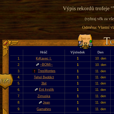
Výpis rekordů trofeje "
(vyhraj věk za vše
Odměna: Vlastní vla
Hráč
Výsledek
Den
1.
KrKavec I.
1
10. den
~BOMI~
2.
1
10. den
TresMontes
3.
1
11. den
4.
Tehol Beddict
1
11. den
5.
3bit
1
11. den
Ent kyslík
6.
1
11. den
7.
Zimuska
1
11. den
8.
Jean
1
11. den
9.
Gamahiro
1
11. den