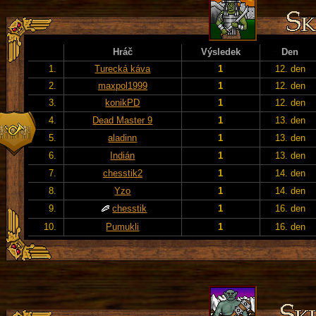
Hráč
Výsledek
Den
1.
Turecká káva
1
12. den
2.
maxpol1999
1
12. den
3.
konikPD
1
12. den
4.
Dead Master 9
1
13. den
5.
aladinn
1
13. den
6.
Indián
1
13. den
7.
chesstik2
1
14. den
8.
Yzo
1
14. den
9.
chesstik
1
16. den
10.
Pumukli
1
16. den