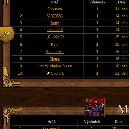
Hráč
Výsledek
Den
1.
Zimuska
1
11. den
2.
81070586
1
14. den
3.
Beny
1
14. den
4.
chesstik3
1
14. den
5.
Kýbl™
1
15. den
6.
Kybl
1
15. den
7.
Patrick VI.
1
16. den
8.
Djerun
1
16. den
9.
Hodný Vládce Spunt
1
16. den
10.
Spunt I.
1
21. den
Hráč
Výsledek
Den
1.
KrKavec I.
1
10. den