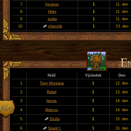
7.
Incanus
1
11. den
8.
Helix
1
11. den
9.
eu4ia
1
11. den
10.
chesstik
1
13. den
Hráč
Výsledek
Den
1.
Tony Montana
1
12. den
2.
Rebel
1
13. den
3.
lamas
1
14. den
4.
Matyso
1
14. den
5.
Dzafa
1
15. den
6.
Spunt I.
1
15. den