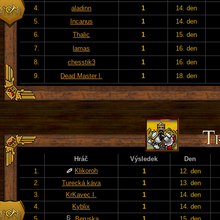
4.
aladinn
1
14. den
5.
Incanus
1
14. den
6.
Thalic
1
15. den
7.
lamas
1
16. den
8.
chesstik3
1
16. den
9.
Dead Master l.
1
18. den
Hráč
Výsledek
Den
Klikoroh
1.
1
12. den
2.
Turecká káva
1
13. den
3.
KrKavec I.
1
14. den
4.
Kyblix
1
14. den
5.
Beruska
1
15. den