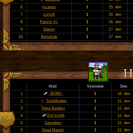
6.
Incanus
1
15. den
7.
Lomir5
1
16. den
8.
Patrick VI.
1
16. den
9.
Đarion
1
17. den
10.
Bomeček
1
17. den
Hráč
Výsledek
Den
~BOMI~
1.
1
10. den
TresMontes
2.
1
11. den
3.
Tehol Beddict
1
11. den
Ent kyslík
4.
1
11. den
5.
Gamahiro
1
11. den
6.
Dead Master
1
11. den