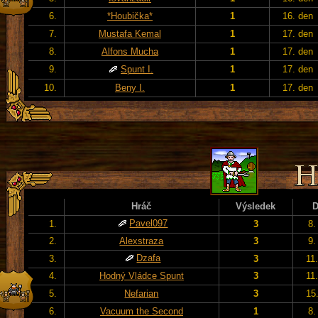
6.
*Houbička*
1
16. den
7.
Mustafa Kemal
1
17. den
8.
Alfons Mucha
1
17. den
9.
Spunt I.
1
17. den
10.
Beny I.
1
17. den
Hráč
Výsledek
Pavel097
1.
3
8.
2.
Alexstraza
3
9.
Dzafa
3.
3
11
4.
Hodný Vládce Spunt
3
11
5.
Nefarian
3
15
6.
Vacuum the Second
1
8.