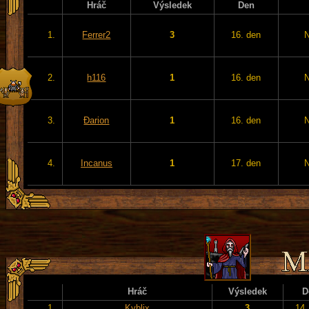
Hráč
Výsledek
Den
1.
Ferrer2
3
16. den
2.
h116
1
16. den
3.
Đarion
1
16. den
4.
Incanus
1
17. den
Hráč
Výsledek
D
1.
Kyblix
3
14.