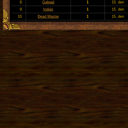
8.
Galwail
1
15. den
9.
Indián
1
15. den
10.
Đead Master
1
15. den