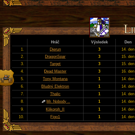
Hráč
Výsledek
Den
1.
Djerun
3
14. den
2.
DragonSpar
3
15. den
3.
Target
3
15. den
4.
Đead Master
3
16. den
5.
Tony Montana
1
14. den
6.
Bludný Elektron
1
14. den
7.
Thalic
1
14. den
8.
Mr. Nobody ..
1
14. den
9.
Klikoroh_II
1
14. den
10.
Figo1
1
14. den