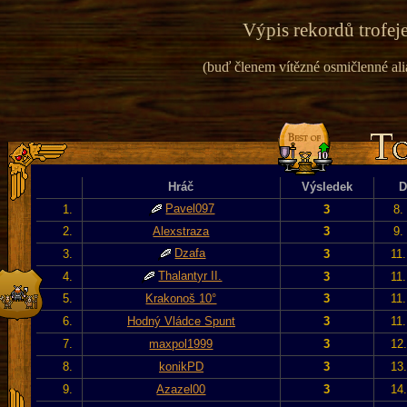
Výpis rekordů trofeje
(buď členem vítězné osmičlenné alian
Hráč
Výsledek
D
Pavel097
1.
3
8.
2.
Alexstraza
3
9.
Dzafa
3.
3
11
Thalantyr II.
4.
3
11
5.
Krakonoš 10°
3
11
6.
Hodný Vládce Spunt
3
11
7.
maxpol1999
3
12
8.
konikPD
3
13
9.
Azazel00
3
14