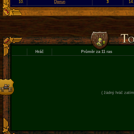
10.
Djerun
3
14
Hráč
Průměr za 11 ras
( žádný hráč zatím