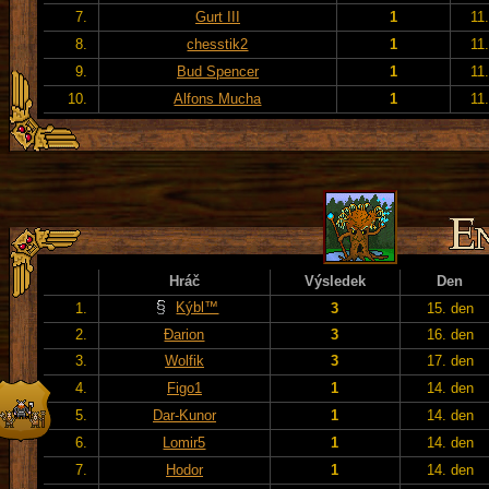
7.
Gurt III
1
11
8.
chesstik2
1
11
9.
Bud Spencer
1
11
10.
Alfons Mucha
1
11
Hráč
Výsledek
Den
Kýbl™
1.
3
15. den
2.
Đarion
3
16. den
3.
Wolfik
3
17. den
4.
Figo1
1
14. den
5.
Dar-Kunor
1
14. den
6.
Lomir5
1
14. den
7.
Hodor
1
14. den