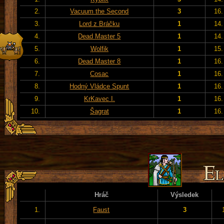
2.
Vacuum the Second
3
16.
3.
Lord z Bráčku
1
14.
4.
Dead Master 5
1
14.
5.
Wolfik
1
15.
6.
Dead Master 8
1
16.
7.
Cosac
1
16.
8.
Hodný Vládce Spunt
1
16.
9.
KrKavec I.
1
16.
10.
Šagrat
1
16.
Hráč
Výsledek
1.
Faust
3