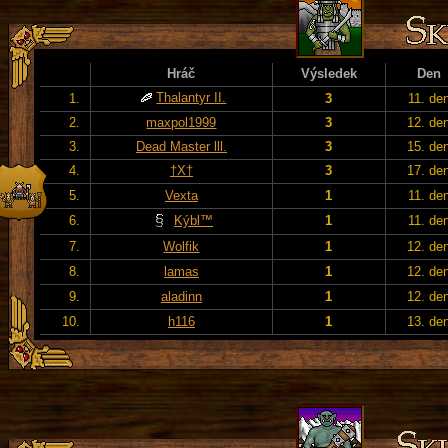
Hráč
Výsledek
Den
Thalantyr II.
1.
3
11. de
2.
maxpol1999
3
12. de
3.
Dead Master lll.
3
15. de
4.
†X†
3
17. de
5.
Vexta
1
11. de
6.
Kýbl™
1
11. de
7.
Wolfik
1
12. de
8.
lamas
1
12. de
9.
aladinn
1
12. de
10.
h116
1
13. de