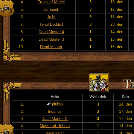
4.
Truchlící Mudrc
3
16. den
5.
demonek
3
17. den
6.
JoJo
3
18. den
7.
Tehol Beddict
3
23. den
8.
Dead Master 4
1
14. den
9.
Dead Master 3
1
15. den
10.
Dead Master
1
15. den
Hráč
Výsledek
Den
pluhtik
1.
3
14. den
2.
Incanus
3
17. den
3.
Dead Master ll.
3
17. den
4.
Master of Reborn
1
14. den
5.
Isvanzadir
1
16. den