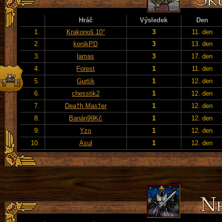
Hráč
Výsledek
Den
1.
Krakonoš 10°
3
11. den
2.
konikPD
3
13. den
3.
lamas
3
17. den
4.
Forest
1
11. den
5.
Gurtík
1
12. den
6.
chesstik2
1
12. den
7.
Dea†h Mas†er
1
12. den
8.
Banán99Kč
1
12. den
9.
Yzo
1
12. den
10.
Asul
1
12. den