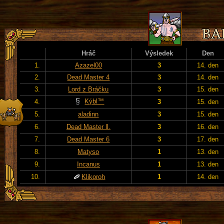
Hráč
Výsledek
Den
1.
Azazel00
3
14. den
2.
Dead Master 4
3
14. den
3.
Lord z Bráčku
3
15. den
Kýbl™
4.
3
15. den
5.
aladinn
3
15. den
6.
Dead Master ll.
3
16. den
7.
Dead Master 6
3
17. den
8.
Matyso
1
13. den
9.
Incanus
1
13. den
10.
Klikoroh
1
14. den