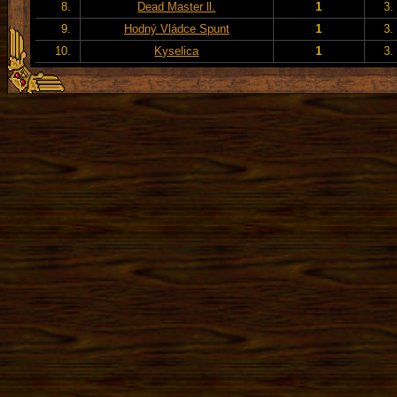
8.
Dead Master ll.
1
3.
9.
Hodný Vládce Spunt
1
3.
10.
Kyselica
1
3.