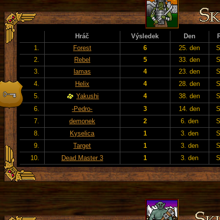
Hráč
Výsledek
Den
1.
Forest
6
25. den
S
2.
Rebel
5
33. den
S
3.
lamas
4
23. den
S
4.
Helix
4
28. den
S
5.
Yakushi
4
38. den
S
6.
-Pedro-
3
14. den
S
7.
demonek
2
6. den
S
8.
Kyselica
1
3. den
S
9.
Target
1
3. den
S
10.
Dead Master 3
1
3. den
S