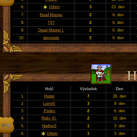
6.
Orbrin
3
23. den
7.
Đead Master
2
6. den
8.
†X†
2
6. den
9.
Dead Master l.
2
6. den
10.
demonek
2
6. den
Hráč
Výsledek
Den
1.
Hodor
7
29. den
2.
Lomir5
3
9. den
3.
-Pedro-
2
6. den
4.
Ridix XI.
2
16. den
5.
Niellon3
1
3. den
6.
Orbrin
1
3. den