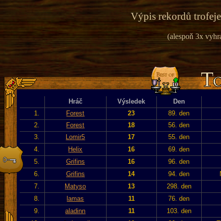
Výpis rekordů trofeje
(alespoň 3x vyhr
Hráč
Výsledek
Den
1.
Forest
23
89. den
2.
Forest
18
56. den
3.
Lomir5
17
55. den
4.
Helix
16
69. den
5.
Grifins
16
96. den
6.
Grifins
14
94. den
7.
Matyso
13
298. den
8.
lamas
11
76. den
9.
aladinn
11
103. den