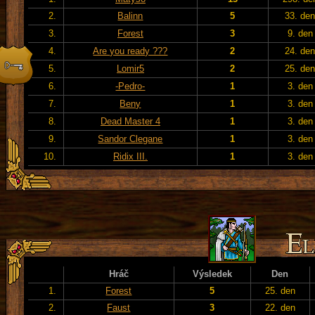
2.
Balinn
5
33. de
3.
Forest
3
9. den
4.
Are you ready ???
2
24. de
5.
Lomir5
2
25. de
6.
-Pedro-
1
3. den
7.
Beny
1
3. den
8.
Dead Master 4
1
3. den
9.
Sandor Clegane
1
3. den
10.
Ridix III.
1
3. den
Hráč
Výsledek
Den
1.
Forest
5
25. den
2.
Faust
3
22. den