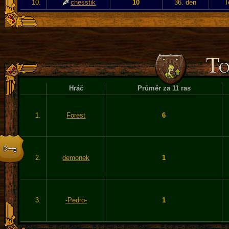
10.
chesstik
10
36. den
T
Hráč
Průměr za 11 ras
1.
Forest
6
2.
demonek
1
3.
-Pedro-
1