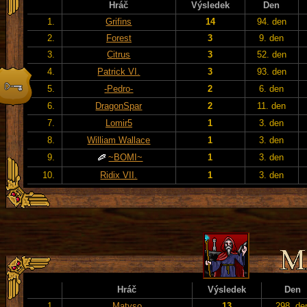
Hráč
Výsledek
Den
1.
Grifins
14
94. den
2.
Forest
3
9. den
3.
Citrus
3
52. den
4.
Patrick VI.
3
93. den
5.
-Pedro-
2
6. den
6.
DragonSpar
2
11. den
7.
Lomir5
1
3. den
8.
William Wallace
1
3. den
9.
~BOMI~
1
3. den
10.
Ridix VII.
1
3. den
Hráč
Výsledek
Den
1.
Matyso
13
298. de