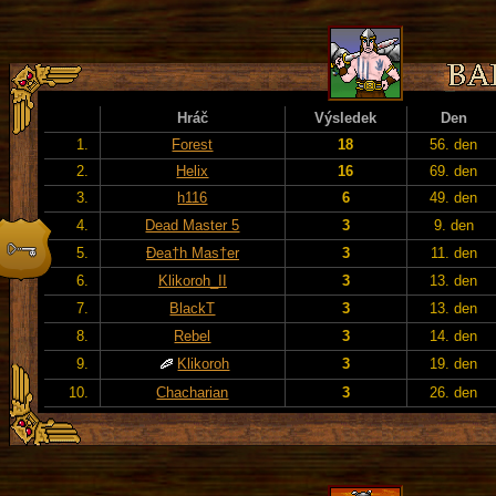
Hráč
Výsledek
Den
1.
Forest
18
56. den
2.
Helix
16
69. den
3.
h116
6
49. den
4.
Dead Master 5
3
9. den
5.
Đea†h Mas†er
3
11. den
6.
Klikoroh_II
3
13. den
7.
BlackT
3
13. den
8.
Rebel
3
14. den
9.
Klikoroh
3
19. den
10.
Chacharian
3
26. den