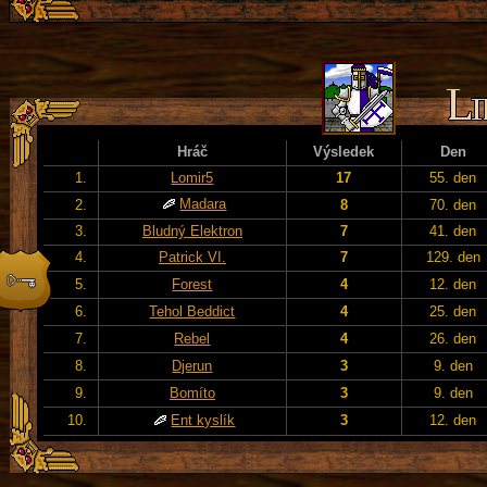
Hráč
Výsledek
Den
1.
Lomir5
17
55. den
Madara
2.
8
70. den
3.
Bludný Elektron
7
41. den
4.
Patrick VI.
7
129. den
5.
Forest
4
12. den
6.
Tehol Beddict
4
25. den
7.
Rebel
4
26. den
8.
Djerun
3
9. den
9.
Bomíto
3
9. den
10.
Ent kyslík
3
12. den