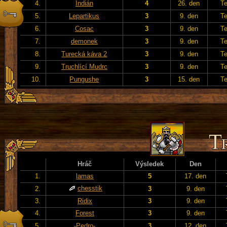
4.
Indián
4
26. den
T
5.
Lepartikus
3
9. den
T
6.
Cosac
3
9. den
T
7.
demonek
3
9. den
T
8.
Turecká káva 2
3
9. den
T
9.
Truchlící Mudrc
3
9. den
T
10.
Pungushe
3
15. den
T
Hráč
Výsledek
Den
1.
lamas
5
17. den
chesstik
2.
3
9. den
3.
Ridix
3
9. den
4.
Forest
3
9. den
5.
-Pedro-
3
12. den