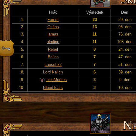
Hráč
Výsledek
Den
1.
Forest
23
89. den
2.
Grifins
16
96. den
3.
lamas
11
76. den
4.
aladinn
11
103. den
5.
Rebel
8
24. den
6.
Balinn
7
47. den
7.
chesstik2
7
51. den
8.
Lord Kalich
6
39. den
9.
TresMontes
3
9. den
10.
BloodTears
3
10. den