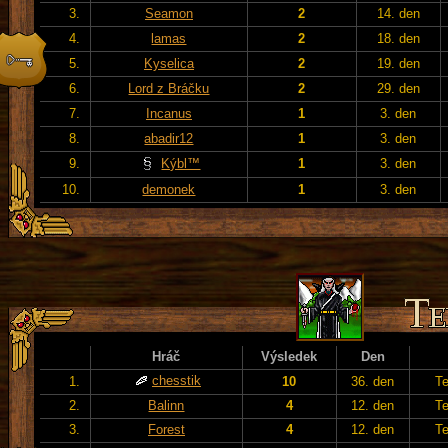
3.
Seamon
2
14. den
4.
lamas
2
18. den
5.
Kyselica
2
19. den
6.
Lord z Bráčku
2
29. den
7.
Incanus
1
3. den
8.
abadir12
1
3. den
9.
Kýbl™
1
3. den
10.
demonek
1
3. den
Hráč
Výsledek
Den
chesstik
1.
10
36. den
T
2.
Balinn
4
12. den
T
3.
Forest
4
12. den
T