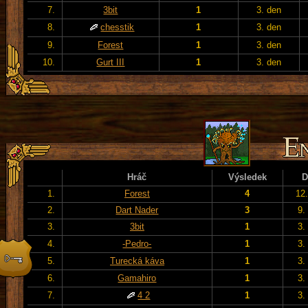
7.
3bit
1
3. den
8.
chesstik
1
3. den
9.
Forest
1
3. den
10.
Gurt III
1
3. den
Hráč
Výsledek
D
1.
Forest
4
12
2.
Dart Nader
3
9.
3.
3bit
1
3.
4.
-Pedro-
1
3.
5.
Turecká káva
1
3.
6.
Gamahiro
1
3.
7.
4 2
1
3.