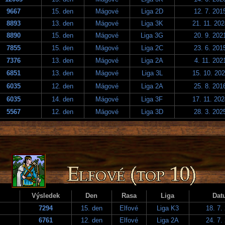
9667
15. den
Mágové
Liga 2D
12. 7. 201
8893
13. den
Mágové
Liga 3K
21. 11. 20
8890
15. den
Mágové
Liga 3G
20. 9. 202
7855
15. den
Mágové
Liga 2C
23. 6. 201
7376
13. den
Mágové
Liga 2A
4. 11. 202
6851
13. den
Mágové
Liga 3L
15. 10. 20
6035
12. den
Mágové
Liga 2A
25. 8. 201
6035
14. den
Mágové
Liga 3F
17. 11. 20
5567
12. den
Mágové
Liga 3D
28. 3. 202
Výsledek
Den
Rasa
Liga
Dat
7294
15. den
Elfové
Liga K3
18. 7.
6761
12. den
Elfové
Liga 2A
24. 7.