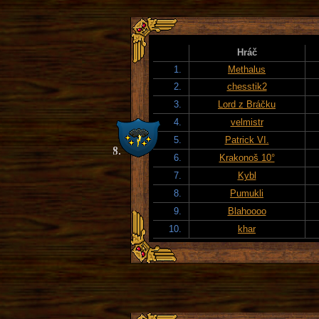
Hráč
1.
Methalus
2.
chesstik2
3.
Lord z Bráčku
4.
velmistr
5.
Patrick VI.
6.
Krakonoš 10°
7.
Kybl
8.
Pumukli
9.
Blahoooo
10.
khar