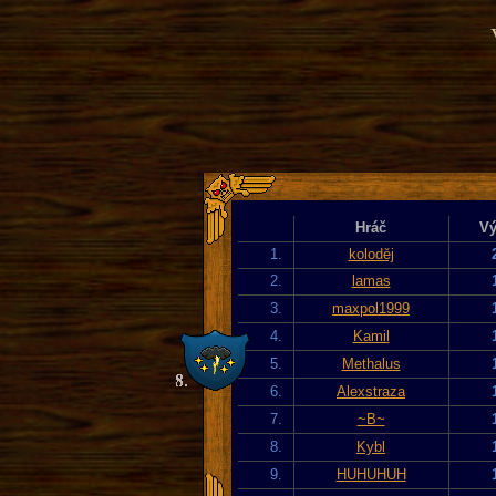
Hráč
Vý
1.
koloděj
2.
lamas
3.
maxpol1999
4.
Kamil
5.
Methalus
6.
Alexstraza
7.
~B~
8.
Kybl
9.
HUHUHUH