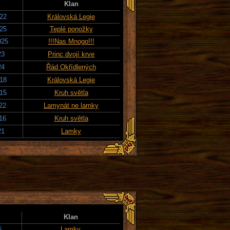
Klan
022
Královská Legie
025
Teplé ponožky
025
!!!Nas Mnogo!!!
23
Princ dvojí krve
24
Řád Okřídlených
018
Královská Legie
015
Kruh světla
022
Lamynát ne lamky
016
Kruh světla
21
Lamky
Klan
6
Lamky