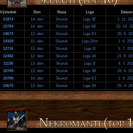
Výsledek
Den
Rasa
Liga
Datum
21874
14. den
Skuruti
Liga 3E
1. 11. 20
15784
14. den
Skuruti
Liga NE
20. 10. 2
14672
12. den
Skuruti
Liga K3
26. 6. 20
14169
15. den
Skuruti
Liga 2Am
1. 6. 20
12716
13. den
Skuruti
Liga 3I
5. 7. 20
12482
12. den
Skuruti
Liga 2A
21. 8. 20
11158
13. den
Skuruti
Liga 3I
4. 7. 20
10749
13. den
Skuruti
Liga 3B
16. 6. 20
10700
14. den
Skuruti
Liga K3
2. 9. 20
10675
13. den
Skuruti
Liga 3A
25. 4. 20