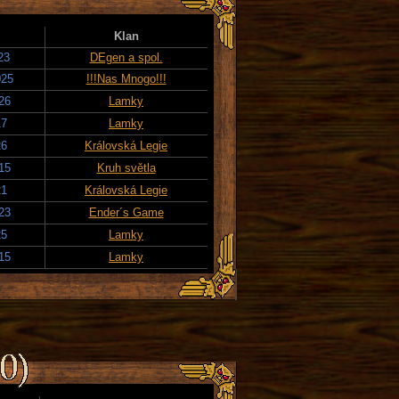
Klan
23
DEgen a spol.
025
!!!Nas Mnogo!!!
26
Lamky
17
Lamky
26
Královská Legie
15
Kruh světla
21
Královská Legie
23
Ender´s Game
25
Lamky
15
Lamky