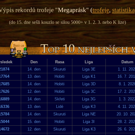
Výpis rekordů trofeje "
Megaprásk" (
trofeje
,
statistika
(do 15. dne sešli kouzlo se silou 5000+ v 1. 2. 3. nebo K lize)
sledek
Den
Rasa
Liga
Datum
21874
14. den
Skuruti
Liga 3E
1. 11. 20
17764
13. den
Hobiti
Liga K1
16. 7. 20
17685
14. den
Hobiti
Liga 3D
8. 1. 202
17626
12. den
Hobiti
Liga 3C
17. 2. 20
16889
14. den
Skřeti
Liga 3G
1. 3. 202
16336
13. den
Lidé
Liga K3
4. 11. 20
15784
14. den
Skuruti
Liga NE
20. 10. 20
15044
15. den
Hobiti
Liga 3I
28. 2. 20
14672
12. den
Skuruti
Liga K3
26. 6. 20