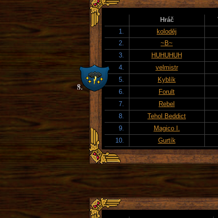
Hráč
1.
koloděj
2.
~B~
3.
HUHUHUH
4.
velmistr
5.
Kyblík
6.
Forult
7.
Rebel
8.
Tehol Beddict
9.
Magico I.
10.
Gurtík