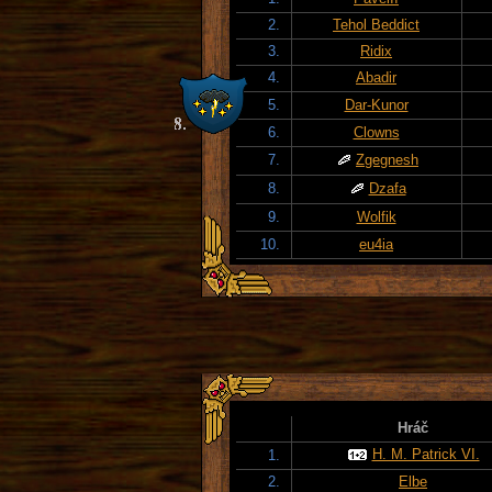
2.
Tehol Beddict
3.
Ridix
4.
Abadir
5.
Dar-Kunor
6.
Clowns
7.
Zgegnesh
8.
Dzafa
9.
Wolfik
10.
eu4ia
Hráč
H. M. Patrick VI.
1.
2.
Elbe