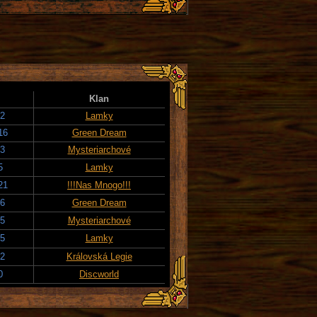
Klan
22
Lamky
16
Green Dream
23
Mysteriarchové
5
Lamky
21
!!!Nas Mnogo!!!
16
Green Dream
25
Mysteriarchové
25
Lamky
22
Královská Legie
0
Discworld