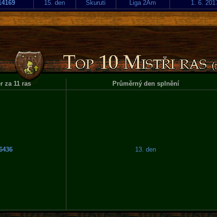
14169
15. den
Skuruti
Liga 2Am
1. 6. 201
 za 11 ras
Průměrný den splnění
6436
13. den