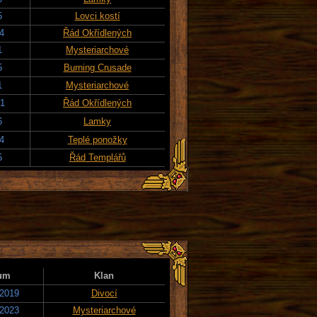
5
Lovci kostí
24
Řád Okřídlených
1
Mysteriarchové
5
Burning Crusade
1
Mysteriarchové
21
Řád Okřídlených
6
Lamky
24
Teplé ponožky
5
Řád Templářů
um
Klan
 2019
Divocí
 2023
Mysteriarchové