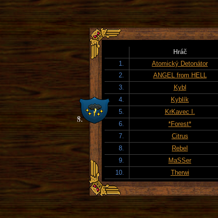
Hráč
1.
Atomický Detonátor
2.
ANGEL from HELL
3.
Kybl
4.
Kyblík
5.
KrKavec I.
6.
*Forest*
7.
Citrus
8.
Rebel
9.
MaSSer
10.
Therwi