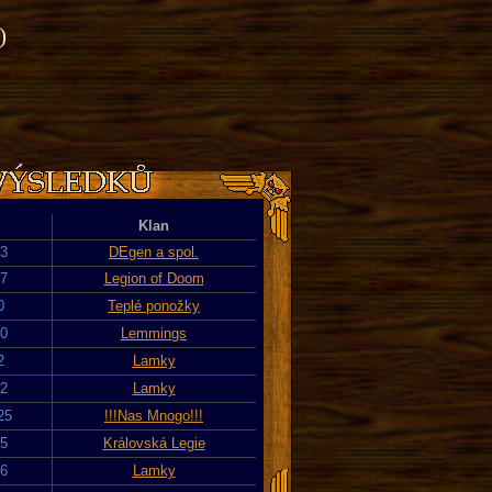
)
Klan
23
DEgen a spol.
17
Legion of Doom
0
Teplé ponožky
20
Lemmings
2
Lamky
22
Lamky
25
!!!Nas Mnogo!!!
25
Královská Legie
26
Lamky