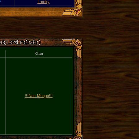
7
Lamky
Klan
!!!Nas Mnogo!!!