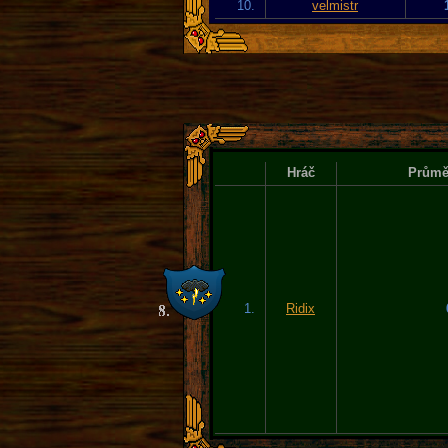
10.
velmistr
Hráč
Průměr
1.
Ridix