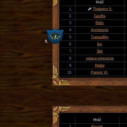
Hráč
Thalantyr II.
1.
2.
Geoffa
3.
Ridix
4.
Archetonix
5.
Tranquillity
6.
jko
7.
3bit
8.
spiaca princezna
9.
Hodor
10.
Patrick VI.
Hráč
1.
PavelII