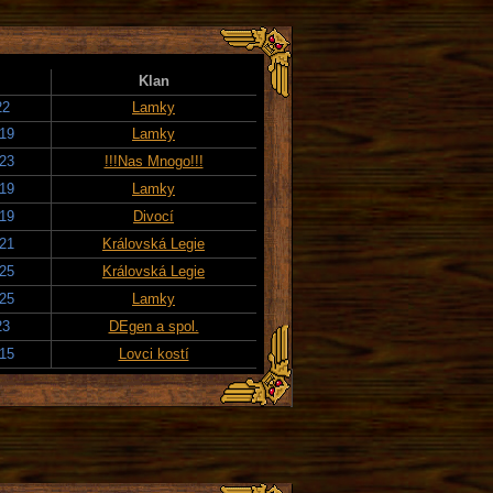
Klan
22
Lamky
019
Lamky
023
!!!Nas Mnogo!!!
019
Lamky
019
Divocí
021
Královská Legie
025
Královská Legie
025
Lamky
23
DEgen a spol.
015
Lovci kostí