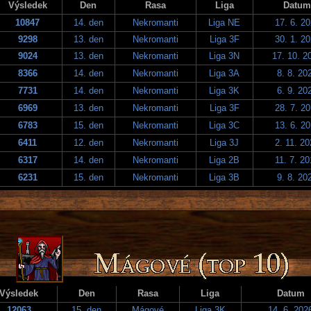
Výsledek
Den
Rasa
Liga
Datum
10847
14. den
Nekromanti
Liga NE
17. 6. 2
9298
13. den
Nekromanti
Liga 3F
30. 1. 2
9024
13. den
Nekromanti
Liga 3N
17. 10. 2
8366
14. den
Nekromanti
Liga 3A
8. 8. 20
7731
14. den
Nekromanti
Liga 3K
6. 9. 20
6969
13. den
Nekromanti
Liga 3F
28. 7. 2
6783
15. den
Nekromanti
Liga 3C
13. 6. 2
6411
12. den
Nekromanti
Liga 3J
2. 11. 2
6317
14. den
Nekromanti
Liga 2B
11. 7. 2
6231
15. den
Nekromanti
Liga 3B
9. 8. 20
Výsledek
Den
Rasa
Liga
Datum
12063
15. den
Mágové
Liga 3K
14. 6. 202