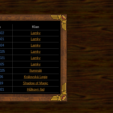
m
Klan
022
Lamky
021
Lamky
024
Lamky
2025
Lamky
2021
Lamky
025
Lamky
2025
Ilumináti
026
Královská Legie
019
Shadow of Magic
021
Hůlkový řád