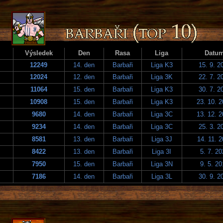
Výsledek
Den
Rasa
Liga
Datu
12249
14. den
Barbaři
Liga K3
15. 9. 2
12024
12. den
Barbaři
Liga 3K
22. 7. 2
11064
15. den
Barbaři
Liga K3
30. 7. 2
10908
15. den
Barbaři
Liga K3
23. 10. 
9680
14. den
Barbaři
Liga 3C
13. 12. 
9234
14. den
Barbaři
Liga 3C
25. 3. 2
8581
13. den
Barbaři
Liga 3J
14. 11. 
8422
13. den
Barbaři
Liga 3I
5. 7. 2
7950
15. den
Barbaři
Liga 3N
9. 5. 2
7186
14. den
Barbaři
Liga 3L
30. 9. 2