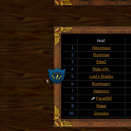
Hráč
1.
Alexstraza
2.
Bushman
3.
Elbe2
4.
Ridix VIII.
5.
Lord z Bráčku
6.
Bushman+
7.
Adamoss
8.
Pavel097
9.
Rebel
10.
Zimuska