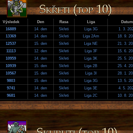
Výsledek
Den
Rasa
Liga
Datum
16889
14. den
Skřeti
Liga 3G
1. 3. 20
13369
14. den
Skřeti
Liga 2Am
18. 9. 2
12537
15. den
Skřeti
Liga NE
21. 3. 2
11113
12. den
Skřeti
Liga 3F
15. 6. 2
10959
14. den
Skřeti
Liga 3K
25. 5. 2
10939
15. den
Skřeti
Liga 2B
25. 4. 2
10567
15. den
Skřeti
Liga 3I
28. 1. 2
9803
15. den
Skřeti
Liga 3G
13. 5. 2
9741
14. den
Skřeti
Liga 3E
4. 5. 20
9681
14. den
Skřeti
Liga 2C
10. 8. 2