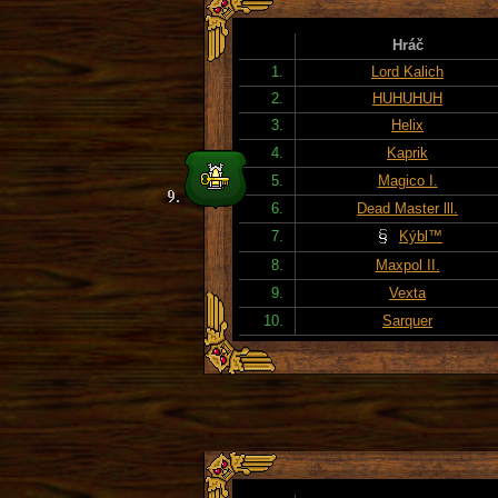
Hráč
1.
Lord Kalich
2.
HUHUHUH
3.
Helix
4.
Kaprik
5.
Magico I.
6.
Dead Master lll.
7.
Kýbl™
8.
Maxpol II.
9.
Vexta
10.
Sarquer