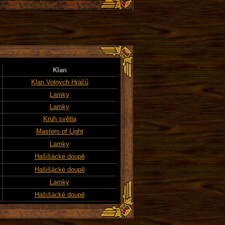
Klan
Klan Volných Hráčů
Lamky
Lamky
Kruh světla
Masters of Light
Lamky
Hašišácké doupě
Hašišácké doupě
Lamky
Hašišácké doupě