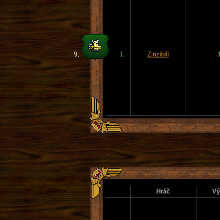
1.
Zinzibill
Hráč
Vý