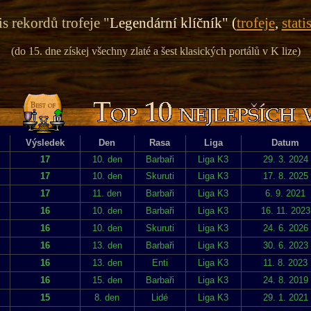
s rekordů trofeje "
Legendární klíčník" (
trofeje
,
stati
(do 15. dne získej všechny zlaté a šest klasických portálů v K lize)
Výsledek
Den
Rasa
Liga
Datum
17
10. den
Barbaři
Liga K3
29. 3. 2024
17
10. den
Skuruti
Liga K3
17. 8. 2025
17
11. den
Barbaři
Liga K3
6. 9. 2021
16
10. den
Barbaři
Liga K3
16. 11. 2023
16
10. den
Skuruti
Liga K3
24. 6. 2026
16
13. den
Barbaři
Liga K3
30. 6. 2023
16
13. den
Enti
Liga K3
11. 8. 2023
16
15. den
Barbaři
Liga K3
24. 8. 2019
15
8. den
Lidé
Liga K3
29. 1. 2021