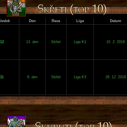
ledek
Den
Rasa
Liga
Datum
12
13. den
Skřeti
Liga K1
15. 2. 2019
11
8. den
Skřeti
Liga K3
28. 12. 2019