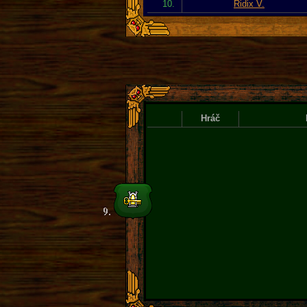
10.
Ridix V.
Hráč