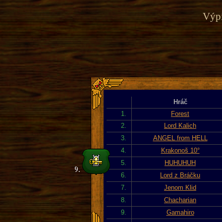
Výpi
Hráč
1.
Forest
2.
Lord Kalich
3.
ANGEL from HELL
4.
Krakonoš 10°
5.
HUHUHUH
6.
Lord z Bráčku
7.
Jenom Klid
8.
Chacharian
9.
Gamahiro