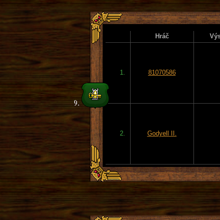
Hráč
Výs
1.
81070586
2.
Godyell II.