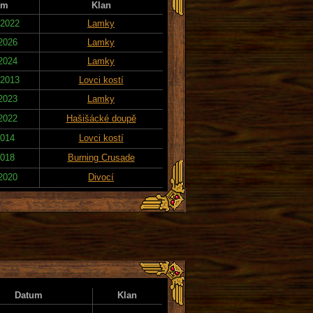
um
Klan
 2022
Lamky
 2026
Lamky
 2024
Lamky
 2013
Lovci kostí
 2023
Lamky
 2022
Hašišácké doupě
2014
Lovci kostí
2018
Burning Crusade
 2020
Divocí
Datum
Klan