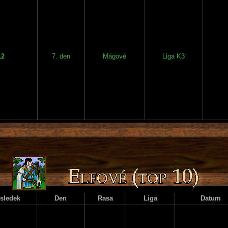
12
7. den
Mágové
Liga K3
sledek
Den
Rasa
Liga
Datum