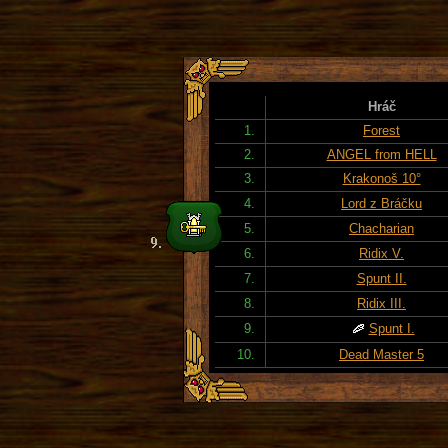
Hráč
1.
Forest
2.
ANGEL from HELL
3.
Krakonoš 10°
4.
Lord z Bráčku
5.
Chacharian
6.
Ridix V.
7.
Spunt II.
8.
Ridix III.
9.
Spunt I.
10.
Dead Master 5