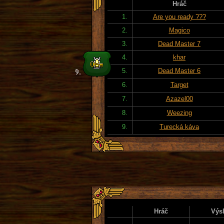
Hráč
1.
Are you ready ???
2.
Magico
3.
Dead Master 7
4.
khar
5.
Dead Master 6
6.
Target
7.
Azazel00
8.
Weezing
9.
Turecká káva
Hráč
Výs