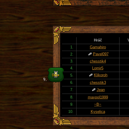
Hráč
1.
Gamahiro
Pavel097
2.
3.
chesstik4
4.
Lomir5
Klikoroh
5.
6.
chesstik3
7.
Jean
8.
maxpol1999
9.
~B~
10.
Kyselica