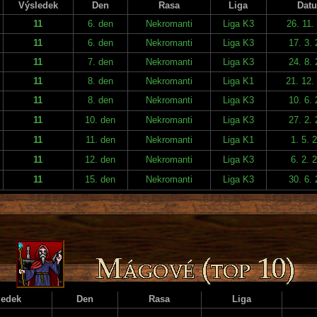
Výsledek
Den
Rasa
Liga
Dat
11
6. den
Nekromanti
Liga K3
26. 11.
11
6. den
Nekromanti
Liga K3
17. 3.
11
7. den
Nekromanti
Liga K3
24. 8.
11
8. den
Nekromanti
Liga K1
21. 12.
11
8. den
Nekromanti
Liga K3
10. 6.
11
10. den
Nekromanti
Liga K3
27. 2.
11
11. den
Nekromanti
Liga K1
1. 5. 
11
12. den
Nekromanti
Liga K3
6. 2. 
11
15. den
Nekromanti
Liga K3
30. 6.
ledek
Den
Rasa
Liga