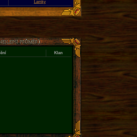
Lamky
ění
Klan