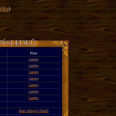
stika
)
Klan
Lamky
Lamky
Lamky
Lamky
Lamky
Lamky
Lamky
Klan Volných Hráčů