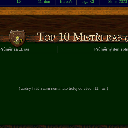
15
11. den
Barbaři
Liga K3
28. 5. 2023
Průměr za 11 ras
Průměrný den spln
( žádný hráč zatím nemá tuto trofej od všech 11. ras )