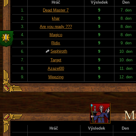
Hráč
Výsledek
Den
1.
Dead Master 7
9
7. den
2.
khar
9
8. den
3.
Are you ready ???
9
8. den
4.
Magico
9
8. den
5.
Ridix
9
9. den
Sephiroth
6.
9
10. den
7.
Target
9
10. den
8.
Azazel00
9
11. den
9.
Weezing
9
12. den
Hráč
Výsledek
Den