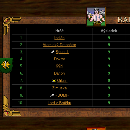
Hráč
Výsledek
1.
Indián
9
2.
Atomický Detonátor
9
Spunt I.
3.
9
4.
Đoktor
9
5.
Kýbl
9
6.
Đarion
9
7.
Orbrin
9
8.
Zimuska
9
9.
~BOMI~
9
10.
Lord z Bráčku
9