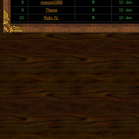
8.
maxpol1999
9
10. den
9.
Therwi
9
10. den
10.
Ridix IV.
9
10. den