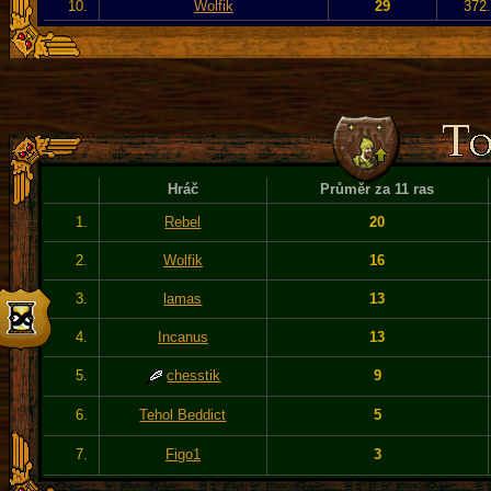
10.
Wolfik
29
372.
Hráč
Průměr za 11 ras
1.
Rebel
20
2.
Wolfik
16
3.
lamas
13
4.
Incanus
13
5.
chesstik
9
6.
Tehol Beddict
5
7.
Figo1
3