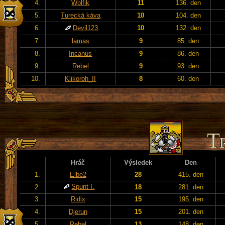
4.
Wolfik
11
136. den
5.
Turecká káva
10
104. den
6.
Devil123
10
132. den
7.
lamas
9
85. den
8.
Incanus
9
86. den
9.
Rebel
9
93. den
10.
Klikoroh_II
8
60. den
Hráč
Výsledek
Den
1.
Elbe2
28
415. den
Spunt I.
2.
18
281. den
3.
Ridix
15
195. den
4.
Djerun
15
201. den
5.
Rebel
13
148. den