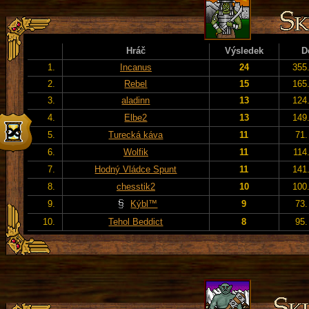
Hráč
Výsledek
D
1.
Incanus
24
355
2.
Rebel
15
165
3.
aladinn
13
124
4.
Elbe2
13
149
5.
Turecká káva
11
71.
6.
Wolfik
11
114
7.
Hodný Vládce Spunt
11
141
8.
chesstik2
10
100
9.
Kýbl™
9
73.
10.
Tehol Beddict
8
95.