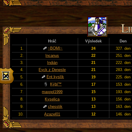
Hráč
Výsledek
Den
~BOMI~
1.
24
327. den
2.
Incanus
22
251. den
3.
Indián
21
222. den
4.
Eyck z Denesle
21
283. den
Ent kyslík
5.
19
225. den
Kýbl™
6.
17
153. den
7.
maxpol1999
15
193. den
8.
Kyselica
13
156. den
9.
chesstik
13
163. den
10.
Azazel01
12
146. den