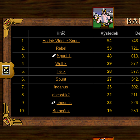
Hráč
Výsledek
D
1.
Hodný Vládce Spunt
54
746.
2.
Rebel
53
721.
Spunt I.
3.
48
613.
4.
Wolfik
29
372.
5.
Helix
28
377.
6.
Spunt
27
342.
7.
Incanus
23
302.
8.
chesstik2
22
211.
9.
chesstik
22
226.
10.
Bomeček
19
250.