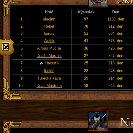
Hráč
Výsledek
Den
1.
aladinn
97
1130. den
2.
Rebel
78
912. den
3.
lamas
53
684. den
4.
Wolfik
41
576. den
5.
Alfons Mucha
36
425. den
6.
Dea†h Mas†er
27
327. den
7.
chesstik
25
216. den
8.
Indián
22
243. den
9.
Turecká káva
19
214. den
10.
Dead Master 5
18
248. den