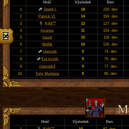
Hráč
Výsledek
Den
Spunt I.
1.
18
220. den
2.
Patrick VI.
14
159. den
Kýbl™
3.
12
127. den
4.
Incanus
11
154. den
5.
Spunt
10
119. den
6.
Wolfik
10
126. den
7.
chesstik
9
74. den
8.
Ent kyslík
9
75. den
9.
chesstik3
9
77. den
10.
Tony Montana
9
85. den
Hráč
Výsledek
Den
Kýbl™
1.
10
87. den