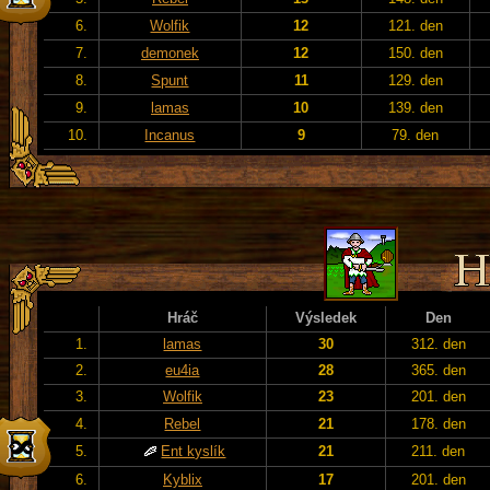
6.
Wolfik
12
121. den
7.
demonek
12
150. den
8.
Spunt
11
129. den
9.
lamas
10
139. den
10.
Incanus
9
79. den
Hráč
Výsledek
Den
1.
lamas
30
312. den
2.
eu4ia
28
365. den
3.
Wolfik
23
201. den
4.
Rebel
21
178. den
5.
Ent kyslík
21
211. den
6.
Kyblix
17
201. den