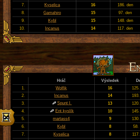
7.
Kyselica
16
186. den
8.
Gamahiro
15
97. den
9.
Kybl
15
148. den
10.
Incanus
14
117. den
Hráč
Výsledek
D
1.
Wolfik
16
125.
2.
Incanus
14
193.
Spunt I.
3.
13
120.
Ent kyslík
4.
10
145.
5.
martass4
9
130.
6.
Kybl
8
58.
7.
Kyselica
8
117.