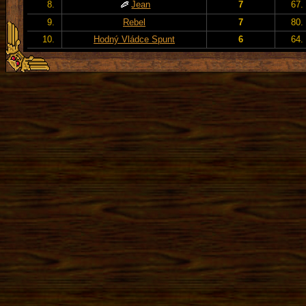
8.
Jean
7
67.
9.
Rebel
7
80.
10.
Hodný Vládce Spunt
6
64.