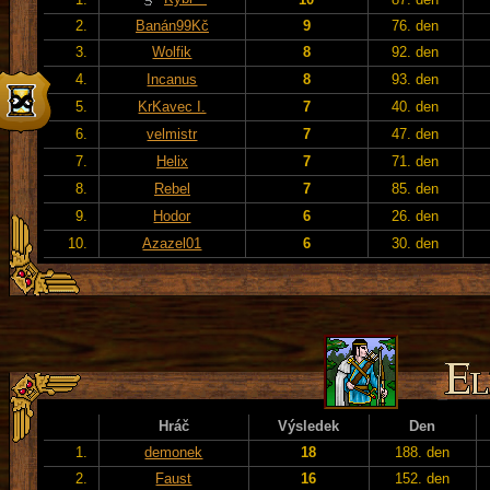
2.
Banán99Kč
9
76. den
3.
Wolfik
8
92. den
4.
Incanus
8
93. den
5.
KrKavec I.
7
40. den
6.
velmistr
7
47. den
7.
Helix
7
71. den
8.
Rebel
7
85. den
9.
Hodor
6
26. den
10.
Azazel01
6
30. den
Hráč
Výsledek
Den
1.
demonek
18
188. den
2.
Faust
16
152. den