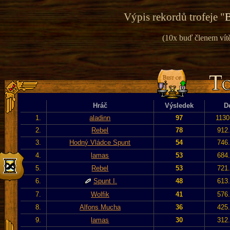
Výpis rekordů trofeje "
B
(10x buď členem vítě
Hráč
Výsledek
D
1.
aladinn
97
1130
2.
Rebel
78
912.
3.
Hodný Vládce Spunt
54
746.
4.
lamas
53
684.
5.
Rebel
53
721.
6.
Spunt I.
48
613.
7.
Wolfik
41
576.
8.
Alfons Mucha
36
425.
9.
lamas
30
312.