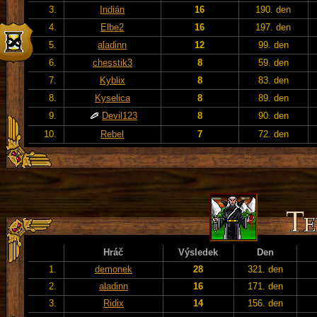
3.
Indián
16
190. den
4.
Elbe2
16
197. den
5.
aladinn
12
99. den
6.
chesstik3
8
59. den
7.
Kyblix
8
83. den
8.
Kyselica
8
89. den
9.
Devil123
8
90. den
10.
Rebel
7
72. den
Hráč
Výsledek
Den
1.
demonek
28
321. den
2.
aladinn
16
171. den
3.
Ridix
14
156. den