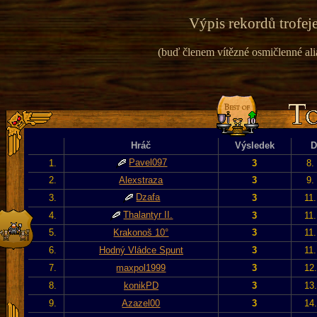
Výpis rekordů trofeje
(buď členem vítězné osmičlenné alian
Hráč
Výsledek
D
Pavel097
1.
3
8.
2.
Alexstraza
3
9.
Dzafa
3.
3
11
Thalantyr II.
4.
3
11
5.
Krakonoš 10°
3
11
6.
Hodný Vládce Spunt
3
11
7.
maxpol1999
3
12
8.
konikPD
3
13
9.
Azazel00
3
14