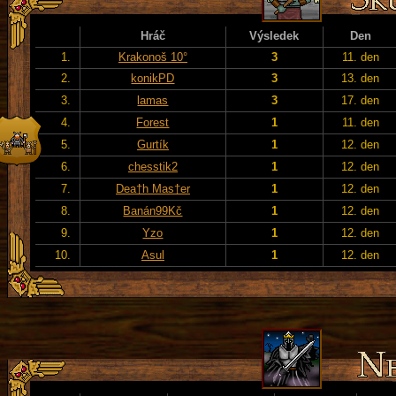
Hráč
Výsledek
Den
1.
Krakonoš 10°
3
11. den
2.
konikPD
3
13. den
3.
lamas
3
17. den
4.
Forest
1
11. den
5.
Gurtík
1
12. den
6.
chesstik2
1
12. den
7.
Dea†h Mas†er
1
12. den
8.
Banán99Kč
1
12. den
9.
Yzo
1
12. den
10.
Asul
1
12. den