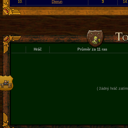
10.
Djerun
3
14
Hráč
Průměr za 11 ras
( žádný hráč zatím