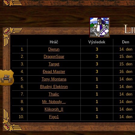
Hráč
Výsledek
Den
1.
Djerun
3
14. den
2.
DragonSpar
3
15. den
3.
Target
3
15. den
4.
Đead Master
3
16. den
5.
Tony Montana
1
14. den
6.
Bludný Elektron
1
14. den
7.
Thalic
1
14. den
8.
Mr. Nobody ..
1
14. den
9.
Klikoroh_II
1
14. den
10.
Figo1
1
14. den