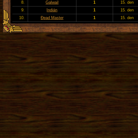
8.
Galwail
1
15. den
9.
Indián
1
15. den
10.
Đead Master
1
15. den