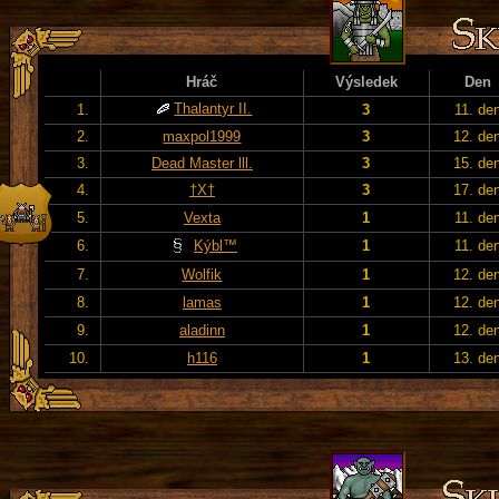
Hráč
Výsledek
Den
Thalantyr II.
1.
3
11. de
2.
maxpol1999
3
12. de
3.
Dead Master lll.
3
15. de
4.
†X†
3
17. de
5.
Vexta
1
11. de
6.
Kýbl™
1
11. de
7.
Wolfik
1
12. de
8.
lamas
1
12. de
9.
aladinn
1
12. de
10.
h116
1
13. de