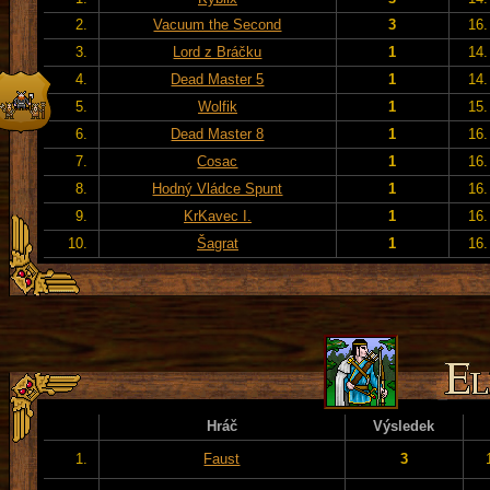
2.
Vacuum the Second
3
16.
3.
Lord z Bráčku
1
14.
4.
Dead Master 5
1
14.
5.
Wolfik
1
15.
6.
Dead Master 8
1
16.
7.
Cosac
1
16.
8.
Hodný Vládce Spunt
1
16.
9.
KrKavec I.
1
16.
10.
Šagrat
1
16.
Hráč
Výsledek
1.
Faust
3