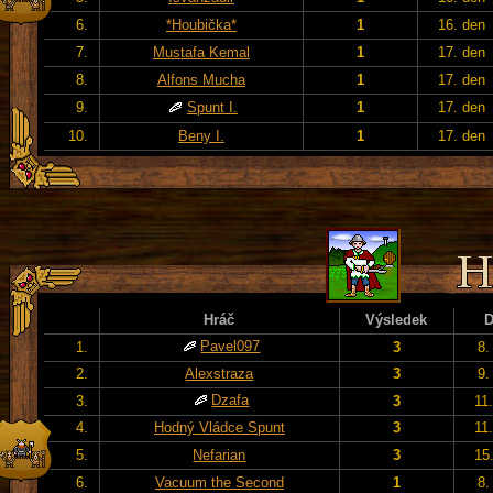
6.
*Houbička*
1
16. den
7.
Mustafa Kemal
1
17. den
8.
Alfons Mucha
1
17. den
9.
Spunt I.
1
17. den
10.
Beny I.
1
17. den
Hráč
Výsledek
Pavel097
1.
3
8.
2.
Alexstraza
3
9.
Dzafa
3.
3
11
4.
Hodný Vládce Spunt
3
11
5.
Nefarian
3
15
6.
Vacuum the Second
1
8.