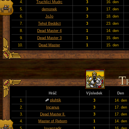
4.
Truchlící Mudrc
3
16. den
5.
demonek
3
17. den
6.
JoJo
3
18. den
7.
Tehol Beddict
3
23. den
8.
Dead Master 4
1
14. den
9.
Dead Master 3
1
15. den
10.
Dead Master
1
15. den
Hráč
Výsledek
Den
pluhtik
1.
3
14. den
2.
Incanus
3
17. den
3.
Dead Master ll.
3
17. den
4.
Master of Reborn
1
14. den
5.
Isvanzadir
1
16. den