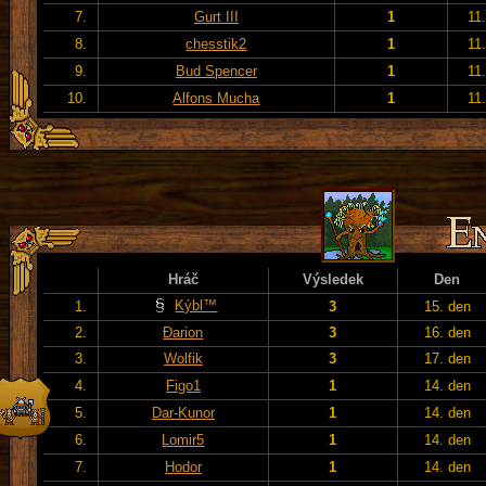
7.
Gurt III
1
11
8.
chesstik2
1
11
9.
Bud Spencer
1
11
10.
Alfons Mucha
1
11
Hráč
Výsledek
Den
Kýbl™
1.
3
15. den
2.
Đarion
3
16. den
3.
Wolfik
3
17. den
4.
Figo1
1
14. den
5.
Dar-Kunor
1
14. den
6.
Lomir5
1
14. den
7.
Hodor
1
14. den