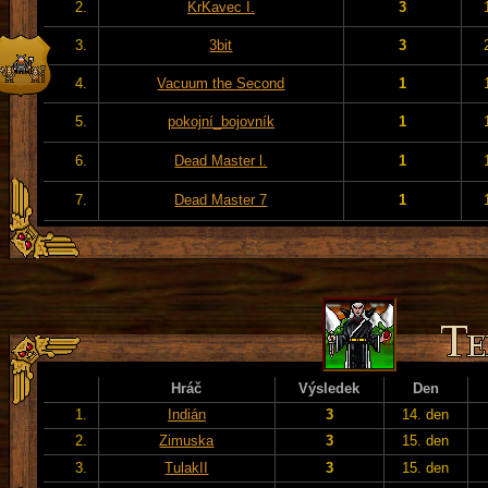
2.
KrKavec I.
3
3.
3bit
3
4.
Vacuum the Second
1
5.
pokojní_bojovník
1
6.
Dead Master l.
1
7.
Dead Master 7
1
Hráč
Výsledek
Den
1.
Indián
3
14. den
2.
Zimuska
3
15. den
3.
TulakII
3
15. den