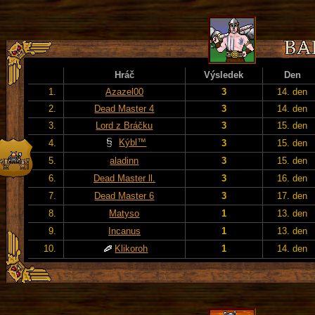
Hráč
Výsledek
Den
1.
Azazel00
3
14. den
2.
Dead Master 4
3
14. den
3.
Lord z Bráčku
3
15. den
Kýbl™
4.
3
15. den
5.
aladinn
3
15. den
6.
Dead Master ll.
3
16. den
7.
Dead Master 6
3
17. den
8.
Matyso
1
13. den
9.
Incanus
1
13. den
10.
Klikoroh
1
14. den