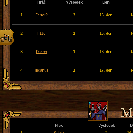
Hráč
Výsledek
Den
1.
Ferrer2
3
16. den
2.
h116
1
16. den
3.
Đarion
1
16. den
4.
Incanus
1
17. den
Hráč
Výsledek
D
1.
Kyblix
3
14.