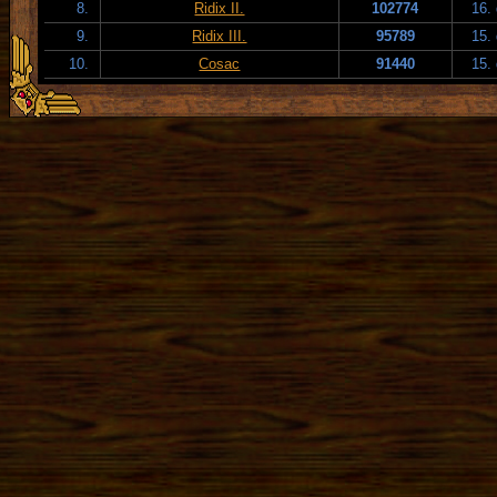
8.
Ridix II.
102774
16.
9.
Ridix III.
95789
15.
10.
Cosac
91440
15.