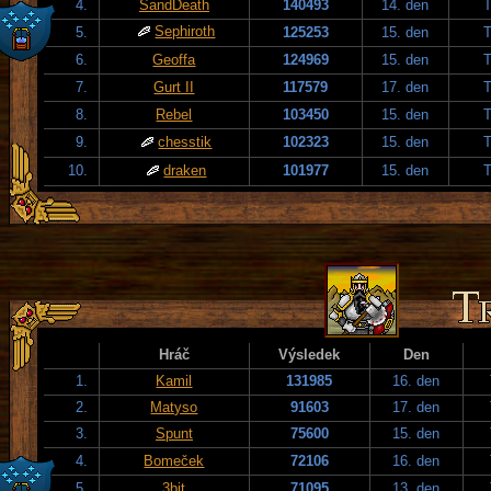
4.
SandDeath
140493
14. den
T
Sephiroth
5.
125253
15. den
T
6.
Geoffa
124969
15. den
T
7.
Gurt II
117579
17. den
T
8.
Rebel
103450
15. den
T
9.
chesstik
102323
15. den
T
10.
draken
101977
15. den
T
Hráč
Výsledek
Den
1.
Kamil
131985
16. den
2.
Matyso
91603
17. den
3.
Spunt
75600
15. den
4.
Bomeček
72106
16. den
5.
3bit
71095
13. den