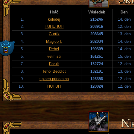
Hráč
Výsledek
Den
1.
koloděj
215246
14. den
2.
HUHUHUH
208916
12. den
3.
Gurtík
208645
13. den
4.
Magico I.
202034
14. den
5.
Rebel
190309
14. den
6.
velmistr
161261
15. den
7.
Forult
132724
12. den
8.
Tehol Beddict
132191
13. den
9.
spiaca princezna
126356
12. den
10.
HUHUH
120024
12. den