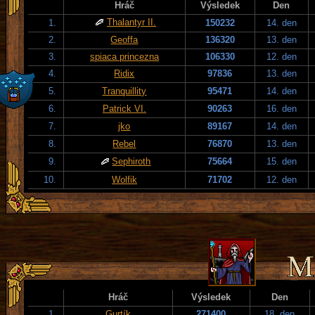
Hráč
Výsledek
Den
Thalantyr II.
1.
150232
14. den
2.
Geoffa
136320
13. den
3.
spiaca princezna
106330
12. den
4.
Ridix
97836
13. den
5.
Tranquillity
95471
14. den
6.
Patrick VI.
90263
16. den
7.
jko
89167
14. den
8.
Rebel
76870
13. den
9.
Sephiroth
75664
15. den
10.
Wolfik
71702
12. den
Hráč
Výsledek
Den
1.
Gurtík
271400
18. den