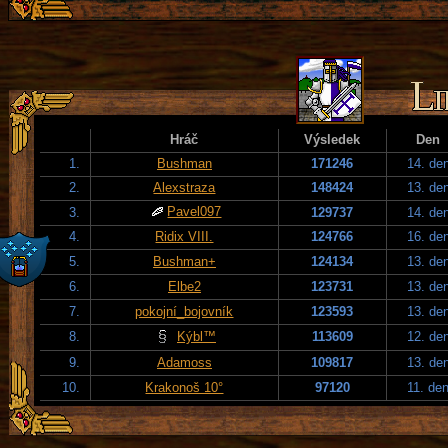
Hráč
Výsledek
Den
1.
Bushman
171246
14. de
2.
Alexstraza
148424
13. de
Pavel097
3.
129737
14. de
4.
Ridix VIII.
124766
16. de
5.
Bushman+
124134
13. de
6.
Elbe2
123731
13. de
7.
pokojní_bojovník
123593
13. de
8.
Kýbl™
113609
12. de
9.
Adamoss
109817
13. de
10.
Krakonoš 10°
97120
11. de