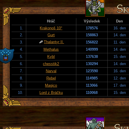
Hráč
Výsledek
Den
1.
Krakonoš 10°
178576
16. den
2.
Gurt
158863
14. den
Thalantyr II.
3.
156822
11. den
4.
Methalus
140999
14. den
5.
Kybl
137638
15. den
6.
chesstik2
130294
14. den
7.
Narval
123590
16. den
8.
Rebel
114985
12. den
9.
Magico
113066
17. den
10.
Lord z Bráčku
110068
15. den