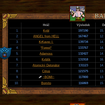
Hráč
Výsledek
D
1.
Kybl
197190
15.
2.
ANGEL from HELL
167467
12.
3.
KrKavec I.
139734
14.
4.
*Forest*
133767
14.
5.
Adamoss
132427
14.
6.
Kyblík
131918
16.
7.
Atomický Detonátor
131123
14.
8.
Citrus
121575
13.
9.
~BOMI~
117800
13.
10.
Bomíto
116869
15.