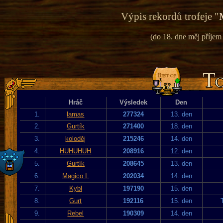
Výpis rekordů trofeje "
(do 18. dne měj příje
Hráč
Výsledek
Den
1.
lamas
277324
13. den
2.
Gurtík
271400
18. den
3.
koloděj
215246
14. den
4.
HUHUHUH
208916
12. den
5.
Gurtík
208645
13. den
6.
Magico I.
202034
14. den
7.
Kybl
197190
15. den
8.
Gurt
192116
15. den
9.
Rebel
190309
14. den