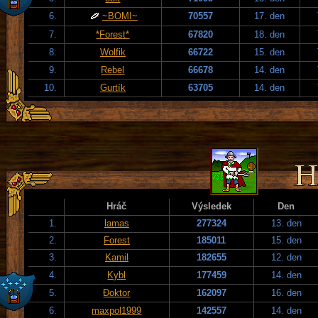
6.
~BOMI~
70557
17. den
7.
*Forest*
67820
18. den
8.
Wolfik
66722
15. den
9.
Rebel
66678
14. den
10.
Gurtík
63705
14. den
Hráč
Výsledek
Den
1.
lamas
277324
13. den
2.
Forest
185011
15. den
3.
Kamil
182655
12. den
4.
Kybl
177459
14. den
5.
Đoktor
162097
16. den
6.
maxpol1999
142557
14. den