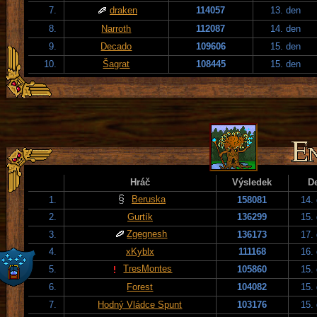
7.
draken
114057
13. den
8.
Narroth
112087
14. den
9.
Decado
109606
15. den
10.
Šagrat
108445
15. den
Hráč
Výsledek
D
Beruska
1.
158081
14.
2.
Gurtík
136299
15.
Zgegnesh
3.
136173
17.
4.
xKyblx
111168
16.
TresMontes
5.
105860
15.
6.
Forest
104082
15.
7.
Hodný Vládce Spunt
103176
15.