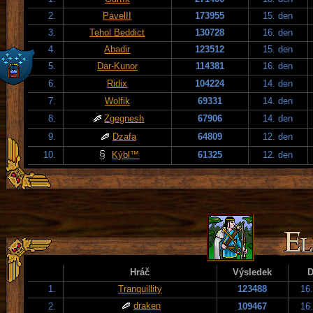
2.
PavelII
173955
15. den
3.
Tehol Beddict
130728
16. den
4.
Abadir
123512
15. den
5.
Dar-Kunor
114381
16. den
6.
Ridix
104224
14. den
7.
Wolfik
69331
14. den
8.
Zgegnesh
67906
14. den
9.
Dzafa
64809
12. den
10.
Kýbl™
61325
12. den
Hráč
Výsledek
D
1.
Tranquillity
123488
16
draken
2.
109467
16