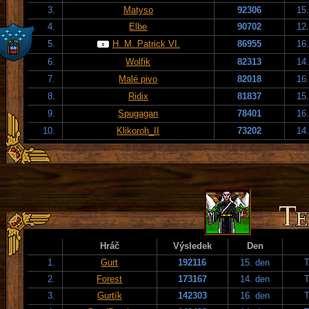
3.
Matyso
92306
15
4.
Elbe
90702
12
5.
H. M. Patrick VI.
86955
16
6.
Wolfik
82313
14
7.
Malé pivo
82018
16
8.
Ridix
81837
15
9.
Spugagan
78401
16
10.
Klikoroh_II
73202
14
Hráč
Výsledek
Den
1.
Gurt
192116
15. den
T
2.
Forest
173167
14. den
T
3.
Gurtík
142303
16. den
T