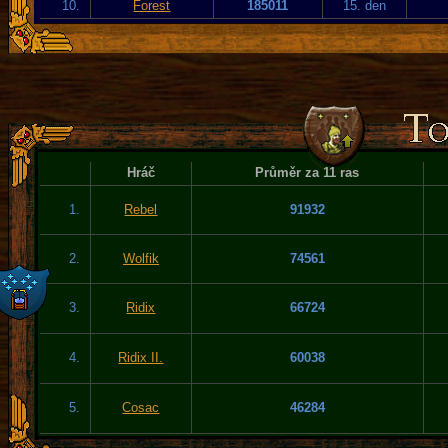
10.
Forest
185011
15. den
Hráč
Průměr za 11 ras
1.
Rebel
91932
2.
Wolfik
74561
3.
Ridix
66724
4.
Ridix II.
60038
5.
Cosac
46284