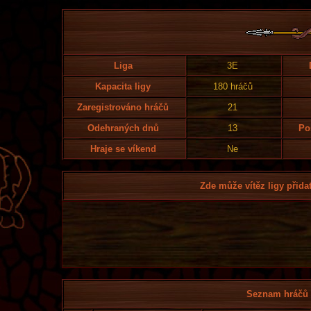
Liga
3E
Kapacita ligy
180 hráčů
Zaregistrováno hráčů
21
Odehraných dnů
13
Po
Hraje se víkend
Ne
Zde může vítěz ligy přidat
Seznam hráčů l