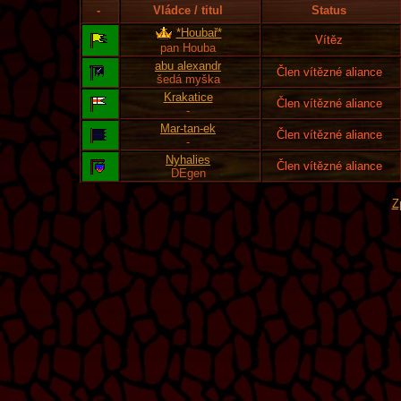
-
Vládce / titul
Status
*Houbař*
Vítěz
pan Houba
abu alexandr
Člen vítězné aliance
šedá myška
Krakatice
Člen vítězné aliance
-
Mar-tan-ek
Člen vítězné aliance
-
Nyhalies
Člen vítězné aliance
DEgen
Z