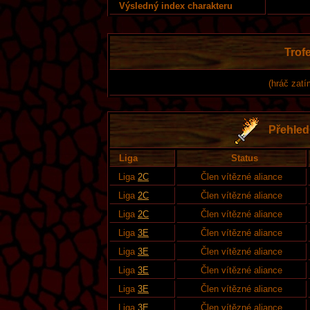
Výsledný index charakteru
Trofe
(hráč zatí
Přehled 
Liga
Status
Liga
2C
Člen vítězné aliance
Liga
2C
Člen vítězné aliance
Liga
2C
Člen vítězné aliance
Liga
3E
Člen vítězné aliance
Liga
3E
Člen vítězné aliance
Liga
3E
Člen vítězné aliance
Liga
3E
Člen vítězné aliance
Liga
3E
Člen vítězné aliance