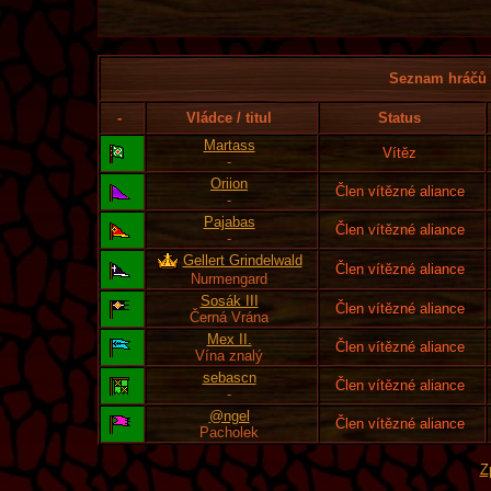
Seznam hráčů l
-
Vládce / titul
Status
Martass
Vítěz
-
Oriion
Člen vítězné aliance
-
Pajabas
Člen vítězné aliance
-
Gellert Grindelwald
Člen vítězné aliance
Nurmengard
Sosák III
Člen vítězné aliance
Černá Vrána
Mex II.
Člen vítězné aliance
Vína znalý
sebascn
Člen vítězné aliance
-
@ngel
Člen vítězné aliance
Pacholek
Z