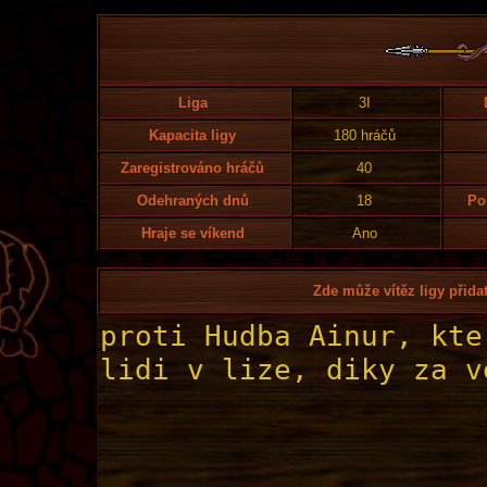
Liga
3I
Kapacita ligy
180 hráčů
Zaregistrováno hráčů
40
Odehraných dnů
18
Po
Hraje se víkend
Ano
Zde může vítěz ligy přidat