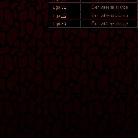
Liga
3E
Člen vítězné aliance
Liga
3D
Člen vítězné aliance
Liga
3R
Člen vítězné aliance