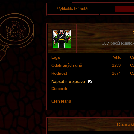
Vyhledávání hráčů
167
bodů klasick
Liga
Peklo
Č
Odehraných dnů
1299
Č
Hodnost
1674
Ča
Napsat mu zprávu
Discord: -
Člen klanu
Charakt