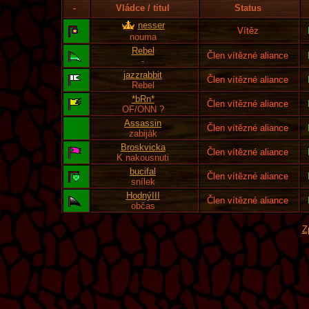
-
Vládce / titul
Status
nesser
Vítěz
nouma
Rebel
Člen vítězné aliance
-
jazzrabbit
Člen vítězné aliance
Rebel
*bRn*
Člen vítězné aliance
OF/ONN ?
Assassin
Člen vítězné aliance
zabiják
Broskvicka
Člen vítězné aliance
K nakousnuti
bucifal
Člen vítězné aliance
snílek
HodnýIII
Člen vítězné aliance
občas
Z