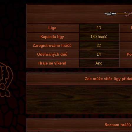
Liga
2D
Kapacita ligy
180 hráčů
Zaregistrováno hráčů
22
Odehraných dnů
14
Po
Hraje se víkend
Ano
Zde může vítěz ligy přidat
Seznam hráčů l