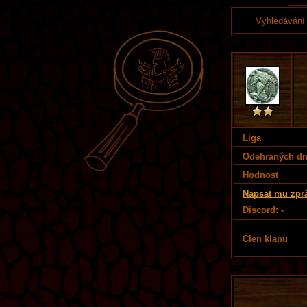
Vyhledávání
Liga
Odehraných d
Hodnost
Napsat mu zpr
Discord: -
Člen klanu