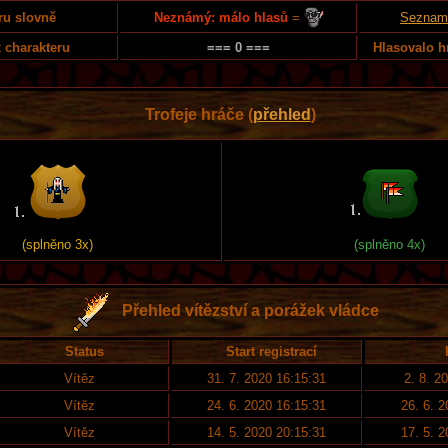
Neznámý: málo hlasů
=
ru slovně
Seznam 
 charakteru
=== 0 ===
Hlasovalo h
Trofeje hráče (
přehled
)
(splněno 3x)
(splněno 4x)
Přehled vítězství a porážek vládce
Status
Start registrací
Vítěz
31. 7. 2020 16:15:31
2. 8. 2
Vítěz
24. 6. 2020 16:15:31
26. 6. 
Vítěz
14. 5. 2020 20:15:31
17. 5. 