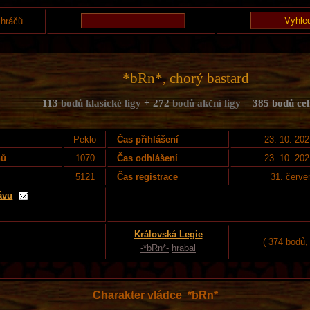
 hráčů
*bRn*, chorý bastard
113
bodů klasické ligy
+ 272
bodů akční ligy =
385 bodů ce
Peklo
Čas přihlášení
23. 10. 202
nů
1070
Čas odhlášení
23. 10. 202
5121
Čas registrace
31. červe
ávu
Královská Legie
( 374 bodů,
-*bRn*-
hrabal
Charakter vládce *bRn*