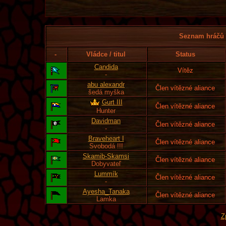
Seznam hráčů l
-
Vládce / titul
Status
Candida
Vítěz
-
abu alexandr
Člen vítězné aliance
šedá myška
Gurt III
Člen vítězné aliance
Hunter
Davidman
Člen vítězné aliance
-
Braveheart I
Člen vítězné aliance
Svobodá !!!
Skamib-Skamsi
Člen vítězné aliance
Dobyvateľ
Lummík
Člen vítězné aliance
-
Ayesha_Tanaka
Člen vítězné aliance
Lamka
Z