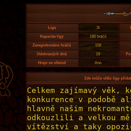
Liga
3I
Kapacita ligy
180 hráčů
Zaregistrováno hráčů
158
Odehraných dnů
19
Po
Hraje se víkend
Ano
Zde může vítěz ligy přidat