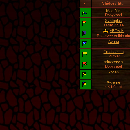
-
Vládce / titul
Mastňák
Dobyvatel
Svatopluk
zatím kníže
~BOMI~
Pastevec velbloudů
Ayana
-
Cruel destin
Loutkař
princezna.x
Dobyvatel
kocan
-
X-treme
eX-trémní