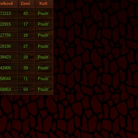
elkově
Zemí
Kult
72213
43
Poušť
22915
17
Poušť
27755
18
Poušť
29190
27
Poušť
38423
29
Poušť
42905
39
Poušť
58044
71
Poušť
58953
50
Poušť