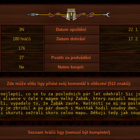
3N
Datum spuštění
22. 1.
180 hráčů
Datum dohrání
17. 2.
176
27
Postih za podvádění
Ne
Nutno koupit:
Zde může vítěz ligy přidat svůj komentář k vítězství (512 znaků):
Seznam hráčů ligy (nemusí být kompletní)