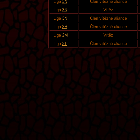
Liga
3N
Člen vítězné aliance
Liga
3N
Vítěz
Liga
3N
Člen vítězné aliance
Liga
3H
Člen vítězné aliance
Liga
2M
Vítěz
Liga
3T
Člen vítězné aliance