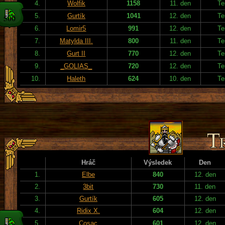
4.
Wolfik
1158
11. den
Te
5.
Gurtík
1041
12. den
Te
6.
Lomir5
991
12. den
Te
7.
Matylda III.
800
11. den
Te
8.
Gurt II
770
12. den
Te
9.
_GOLIAS_
720
12. den
Te
10.
Haleth
624
10. den
Te
Hráč
Výsledek
Den
1.
Elbe
840
12. den
2.
3bit
730
11. den
3.
Gurtík
605
12. den
4.
Ridix X.
604
12. den
5.
Cosac
601
12. den