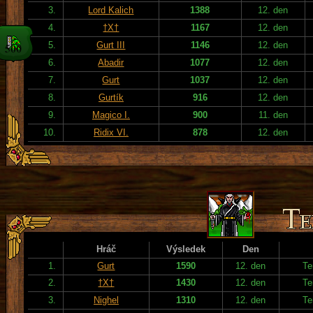
3.
Lord Kalich
1388
12. den
4.
†X†
1167
12. den
5.
Gurt III
1146
12. den
6.
Abadir
1077
12. den
7.
Gurt
1037
12. den
8.
Gurtík
916
12. den
9.
Magico I.
900
11. den
10.
Ridix VI.
878
12. den
Hráč
Výsledek
Den
1.
Gurt
1590
12. den
Te
2.
†X†
1430
12. den
Te
3.
Nighel
1310
12. den
Te