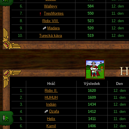
6.
Walleyy
584
12. den
7.
TresMontes
550
11. den
8.
Ridix VIII.
523
12. den
9.
Madara
520
12. den
10.
Turecká káva
519
12. den
Hráč
Výsledek
Den
1.
Ridix II.
1620
12. den
2.
HUHUH
1609
11. den
3.
Indián
1434
12. den
Dzafa
4.
1412
11. den
5.
Helix
1411
11. den
6.
Kamil
1406
12. den