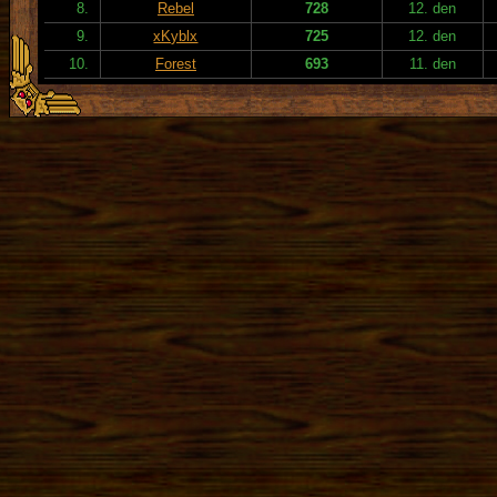
8.
Rebel
728
12. den
9.
xKyblx
725
12. den
10.
Forest
693
11. den