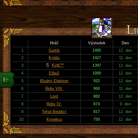
Hráč
Výsledek
Den
1.
Gurtík
1485
12. den
2.
Kyblix
1427
11. den
Kýbl™
3.
1397
12. den
4.
Elbe2
1000
12. den
5.
Bludný Elektron
922
12. den
6.
Ridix VIII.
900
11. den
7.
Lord
882
12. den
8.
Ridix IV.
874
9. den
9.
Tehol Beddict
817
12. den
10.
Kyselica
750
12. den