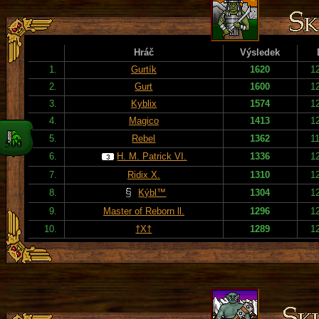
Hráč
Výsledek
1.
Gurtík
1620
1
2.
Gurt
1600
1
3.
Kyblix
1574
1
4.
Magico
1413
1
5.
Rebel
1362
1
6.
H. M. Patrick VI.
1336
1
7.
Ridix X.
1310
1
8.
Kýbl™
1304
1
9.
Master of Reborn ll.
1296
1
10.
†X†
1289
1