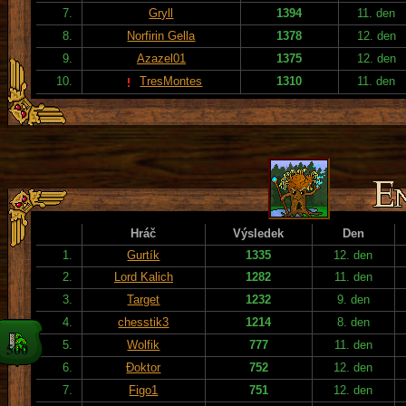
7.
Gryll
1394
11. den
8.
Norfirin Gella
1378
12. den
9.
Azazel01
1375
12. den
10.
TresMontes
1310
11. den
Hráč
Výsledek
Den
1.
Gurtík
1335
12. den
2.
Lord Kalich
1282
11. den
3.
Target
1232
9. den
4.
chesstik3
1214
8. den
5.
Wolfik
777
11. den
6.
Đoktor
752
12. den
7.
Figo1
751
12. den