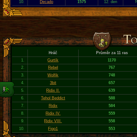
10.
Decado
1575
12. den
Hráč
Průměr za 11 ras
1.
Gurtík
1170
2.
Rebel
767
3.
Wolfik
748
4.
3bit
657
5.
Ridix II.
639
6.
Tehol Beddict
588
7.
Ridix
584
8.
Ridix IV.
559
9.
Ridix VIII.
558
10.
Figo1
553