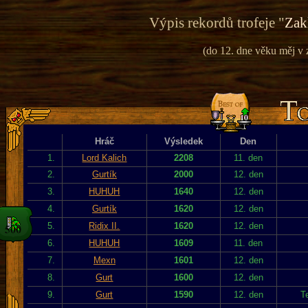
Výpis rekordů trofeje "
Zak
(do 12. dne věku měj v 
Hráč
Výsledek
Den
1.
Lord Kalich
2208
11. den
2.
Gurtík
2000
12. den
3.
HUHUH
1640
12. den
4.
Gurtík
1620
12. den
5.
Ridix II.
1620
12. den
6.
HUHUH
1609
11. den
7.
Mexn
1601
12. den
8.
Gurt
1600
12. den
9.
Gurt
1590
12. den
T