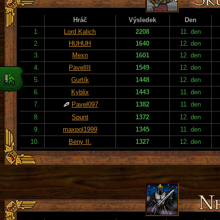
Hráč
Výsledek
Den
1.
Lord Kalich
2208
11. den
2.
HUHUH
1640
12. den
3.
Mexn
1601
12. den
4.
PavelIII
1549
12. den
5.
Gurtík
1448
12. den
6.
Kyblix
1443
11. den
7.
Pavel097
1382
11. den
8.
Spunt
1372
12. den
9.
maxpol1999
1345
11. den
10.
Beny II.
1327
12. den