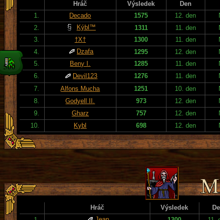
Hráč
Výsledek
Den
1.
Decado
1575
12. den
Kýbl™
2.
1311
11. den
3.
†X†
1300
11. den
Dzafa
4.
1295
12. den
5.
Beny I.
1285
11. den
6.
Devil123
1276
11. den
7.
Alfons Mucha
1251
10. den
8.
Godyell II.
973
12. den
9.
Gharz
757
12. den
10.
Kybl
698
12. den
Hráč
Výsledek
De
Jean
1.
1300
11. 