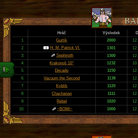
Hráč
Výsledek
D
1.
Gurtík
2000
12
H. M. Patrick VI.
2.
1301
12
Sephiroth
3.
1300
12
4.
Krakonoš 10°
1232
10
5.
Decado
1150
12
6.
Vacuum the Second
1138
12
7.
Kyblík
1120
12
8.
Chacharian
1111
12
9.
Rebel
1020
12
10.
~BOMI~
1000
12