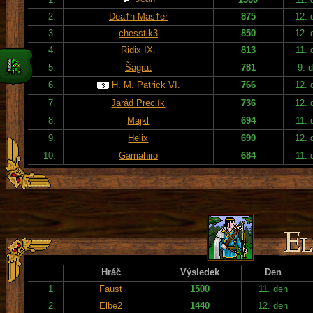
2.
Dea†h Mas†er
875
12. 
3.
chesstik3
850
12. 
4.
Ridix IX.
813
11. 
5.
Šagrat
781
9. 
6.
H. M. Patrick VI.
766
12. 
7.
Jarád Preclík
736
12. 
8.
Majkl
694
11. 
9.
Helix
690
12. 
10.
Gamahiro
684
11. 
Hráč
Výsledek
Den
1.
Faust
1500
11. den
2.
Elbe2
1440
12. den