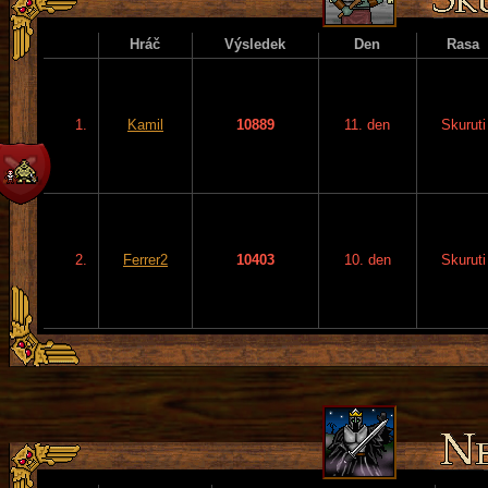
Hráč
Výsledek
Den
Rasa
1.
Kamil
10889
11. den
Skuruti
2.
Ferrer2
10403
10. den
Skuruti