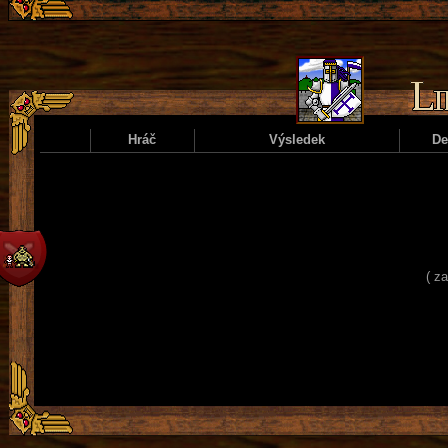
Hráč
Výsledek
D
( z