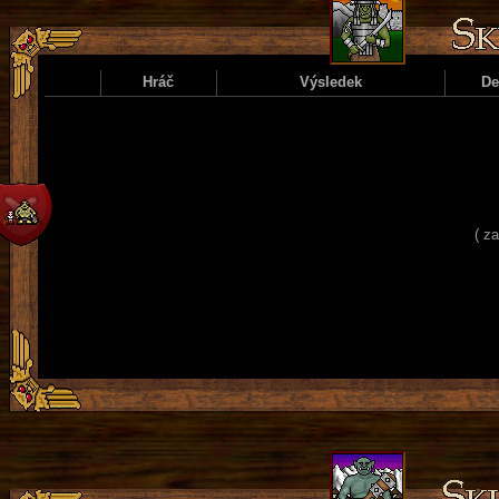
Hráč
Výsledek
D
( z