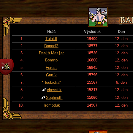
Hráč
Výsledek
Den
1.
TulakII
19400
12. den
2.
Danael2
18577
12. den
3.
Đea†h Mas†er
18526
12. den
4.
Bomíto
16860
12. den
5.
Forest
16845
12. den
6.
Gurtík
15796
12. den
7.
*Houbička*
15567
9. den
8.
chesstik
15217
12. den
9.
Sephiroth
15060
12. den
10.
Hromotluk
14567
12. den