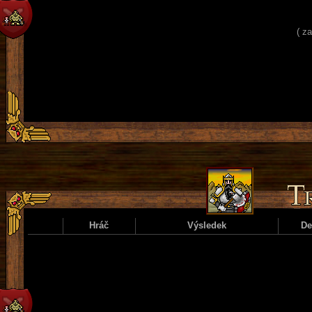
( z
Hráč
Výsledek
D