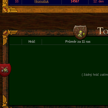
10.
Hromotluk
14567
12. den
Hráč
Průměr za 11 ras
( žádný hráč zatím