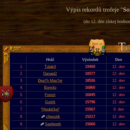
Výpis rekordů trofeje "
So
(do 12. dne získej hodnos
Hráč
Výsledek
Den
1.
TulakII
19400
12. den
2.
Danael2
18577
12. den
3.
Đea†h Mas†er
18526
12. den
4.
Bomíto
16860
12. den
5.
Forest
16845
12. den
6.
Gurtík
15796
12. den
7.
*Houbička*
15567
9. den
8.
chesstik
15217
12. den
9.
Sephiroth
15060
12. den