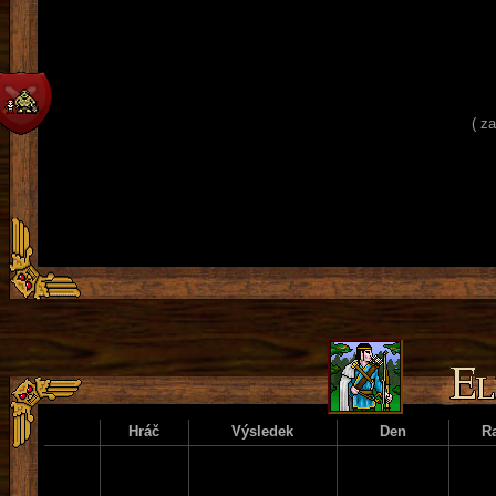
( z
Hráč
Výsledek
Den
R