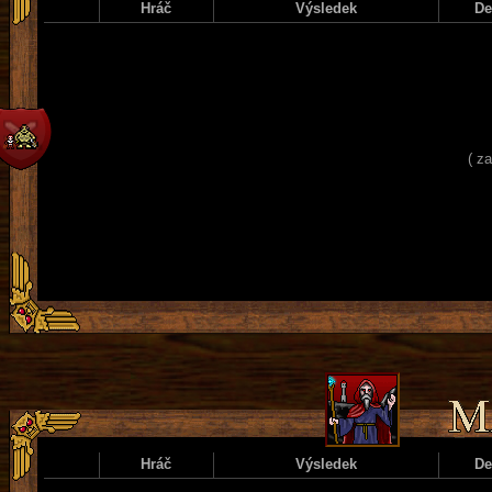
Hráč
Výsledek
D
( z
Hráč
Výsledek
D