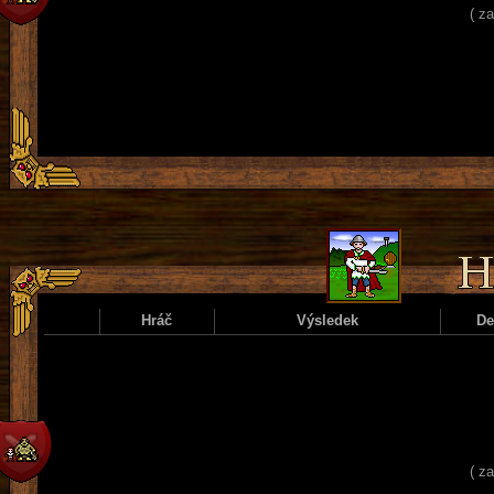
( z
Hráč
Výsledek
D
( z