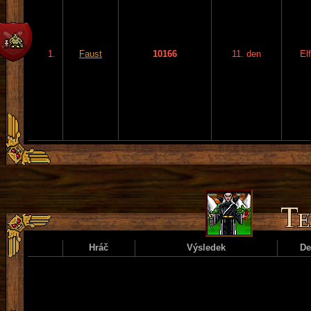
1.
Faust
10166
11. den
El
Hráč
Výsledek
D