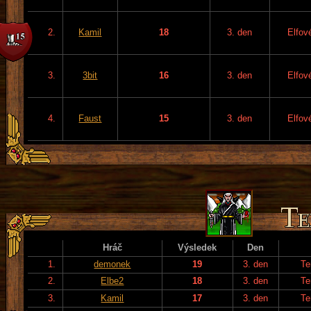
2.
Kamil
18
3. den
Elfov
3.
3bit
16
3. den
Elfov
4.
Faust
15
3. den
Elfov
Hráč
Výsledek
Den
1.
demonek
19
3. den
Te
2.
Elbe2
18
3. den
Te
3.
Kamil
17
3. den
Te