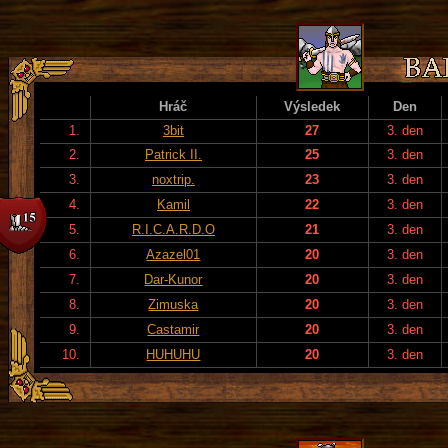
Hráč
Výsledek
Den
1.
3bit
27
3. den
2.
Patrick II.
25
3. den
3.
noxtrip.
23
3. den
4.
Kamil
22
3. den
5.
R.I.C.A.R.D.O
21
3. den
6.
Azazel01
20
3. den
7.
Dar-Kunor
20
3. den
8.
Zimuska
20
3. den
9.
Castamir
20
3. den
10.
HUHUHU
20
3. den