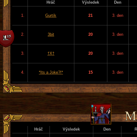
Hráč
Výsledek
Den
1.
Gurtík
21
3. den
2.
3bit
20
3. den
3.
†X†
20
3. den
4.
*Its a Joke?!*
15
3. den
Hráč
Výsledek
Den
R