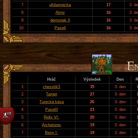
7.
ufolampicka
17
3. d
8.
Almir
16
3. d
9.
demonek II
16
3. d
10.
PavelI
16
3. d
Hráč
Výsledek
Den
R
1.
chesstik3
35
3. den
2.
Target
27
3. den
3.
Turecká káva
26
3. den
4.
PavelII
23
3. den
5.
Ridix VI.
20
3. den
6.
Archetonix
19
3. den
7.
Beny I.
19
3. den