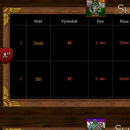
Hráč
Výsledek
Den
Rasa
1.
Target
16
3. den
Skřeti
2.
3bit
15
3. den
Skřeti