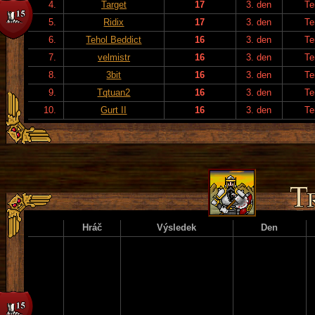
4.
Target
17
3. den
Te
5.
Ridix
17
3. den
Te
6.
Tehol Beddict
16
3. den
Te
7.
velmistr
16
3. den
Te
8.
3bit
16
3. den
Te
9.
Tqtuan2
16
3. den
Te
10.
Gurt II
16
3. den
Te
Hráč
Výsledek
Den