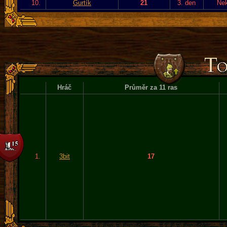
10.
Gurtík
21
3. den
Ne
Hráč
Průměr za 11 ras
1.
3bit
17