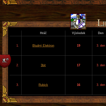
Hráč
Výsledek
Den
1.
Bludný Elektron
19
3. den
2.
3bit
17
3. den
3.
Rubick
16
3. den