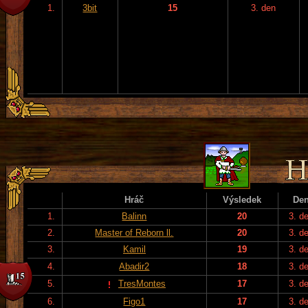
1.
3bit
15
3. den
Hráč
Výsledek
De
1.
Balinn
20
3. d
2.
Master of Reborn ll.
20
3. d
3.
Kamil
19
3. d
4.
Abadir2
18
3. d
5.
TresMontes
17
3. d
6.
Figo1
17
3. d