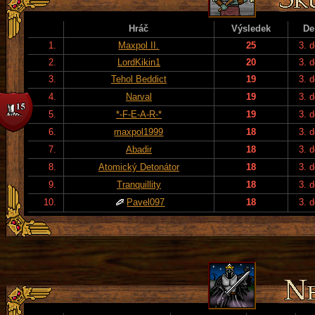
Hráč
Výsledek
De
1.
Maxpol II.
25
3. 
2.
LordKikin1
20
3. 
3.
Tehol Beddict
19
3. 
4.
Narval
19
3. 
5.
*-F-E-A-R-*
19
3. 
6.
maxpol1999
18
3. 
7.
Abadir
18
3. 
8.
Atomický Detonátor
18
3. 
9.
Tranquillity
18
3. 
10.
Pavel097
18
3. 