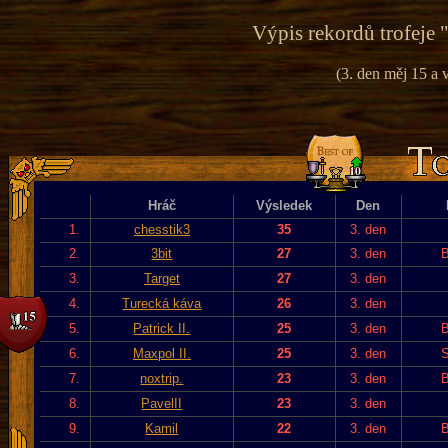
Výpis rekordů trofeje 
(3. den měj 15 a v
Hráč
Výsledek
Den
1.
chesstik3
35
3. den
2.
3bit
27
3. den
B
3.
Target
27
3. den
4.
Turecká káva
26
3. den
5.
Patrick II.
25
3. den
B
6.
Maxpol II.
25
3. den
S
7.
noxtrip.
23
3. den
B
8.
PavelII
23
3. den
9.
Kamil
22
3. den
B