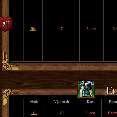
1.
3bit
17
3. den
Má
Hráč
Výsledek
Den
Rasa
1.
†X†
20
3. den
Elfov