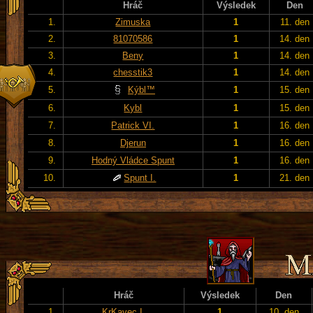
Hráč
Výsledek
Den
1.
Zimuska
1
11. den
2.
81070586
1
14. den
3.
Beny
1
14. den
4.
chesstik3
1
14. den
5.
Kýbl™
1
15. den
6.
Kybl
1
15. den
7.
Patrick VI.
1
16. den
8.
Djerun
1
16. den
9.
Hodný Vládce Spunt
1
16. den
10.
Spunt I.
1
21. den
Hráč
Výsledek
Den
1.
KrKavec I.
1
10. den