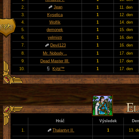
Jean
2.
1
11. den
3.
Kyselica
1
12. den
4.
Wolfik
1
14. den
5.
demonek
1
15. den
6.
velmistr
1
16. den
7.
Devil123
1
16. den
8.
Mr. Nobody ..
1
17. den
9.
Dead Master llll.
1
17. den
10.
Kýbl™
1
17. den
Hráč
Výsledek
De
1.
Thalantyr II.
1
13. d