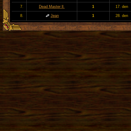
7.
Dead Master ll.
1
17. den
8.
Jean
1
28. den