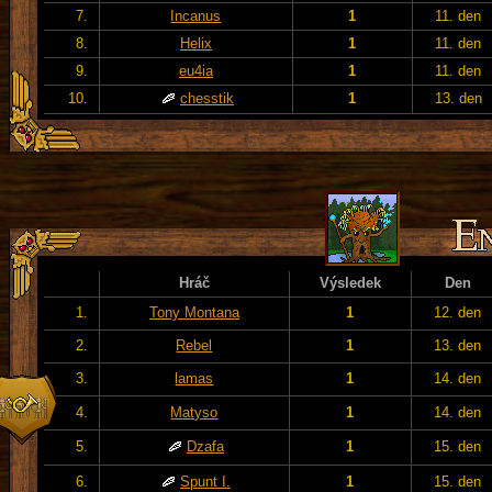
7.
Incanus
1
11. den
8.
Helix
1
11. den
9.
eu4ia
1
11. den
10.
chesstik
1
13. den
Hráč
Výsledek
Den
1.
Tony Montana
1
12. den
2.
Rebel
1
13. den
3.
lamas
1
14. den
4.
Matyso
1
14. den
5.
Dzafa
1
15. den
6.
Spunt I.
1
15. den