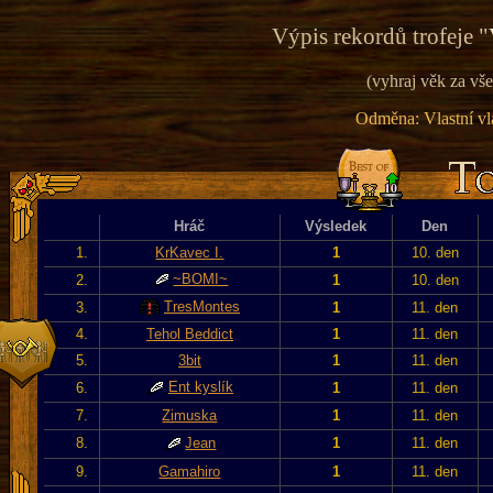
Výpis rekordů trofeje "
(vyhraj věk za vše
Odměna: Vlastní vla
Hráč
Výsledek
Den
1.
KrKavec I.
1
10. den
~BOMI~
2.
1
10. den
TresMontes
3.
1
11. den
4.
Tehol Beddict
1
11. den
5.
3bit
1
11. den
Ent kyslík
6.
1
11. den
7.
Zimuska
1
11. den
8.
Jean
1
11. den
9.
Gamahiro
1
11. den