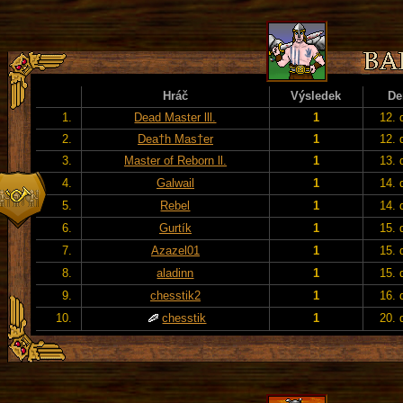
Hráč
Výsledek
De
1.
Dead Master lll.
1
12. 
2.
Dea†h Mas†er
1
12. 
3.
Master of Reborn ll.
1
13. 
4.
Galwail
1
14. 
5.
Rebel
1
14. 
6.
Gurtík
1
15. 
7.
Azazel01
1
15. 
8.
aladinn
1
15. 
9.
chesstik2
1
16. 
10.
chesstik
1
20. 