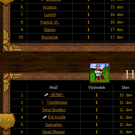
6.
Incanus
1
15. den
7.
Lomir5
1
16. den
8.
Patrick VI.
1
16. den
9.
Đarion
1
17. den
10.
Bomeček
1
17. den
Hráč
Výsledek
Den
~BOMI~
1.
1
10. den
TresMontes
2.
1
11. den
3.
Tehol Beddict
1
11. den
Ent kyslík
4.
1
11. den
5.
Gamahiro
1
11. den
6.
Dead Master
1
11. den