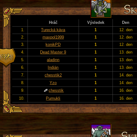
Hráč
Výsledek
Den
1.
Turecká káva
1
12. den
2.
maxpol1999
1
12. den
3.
konikPD
1
12. den
4.
Dead Master 9
1
13. den
5.
aladinn
1
13. den
6.
Indián
1
13. den
7.
chesstik2
1
14. den
8.
Yzo
1
14. den
9.
chesstik
1
16. den
10.
Pumukli
1
16. den