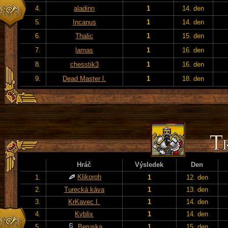
4.
aladinn
1
14. den
5.
Incanus
1
14. den
6.
Thalic
1
15. den
7.
lamas
1
16. den
8.
chesstik3
1
16. den
9.
Dead Master l.
1
18. den
Hráč
Výsledek
Den
Klikoroh
1.
1
12. den
2.
Turecká káva
1
13. den
3.
KrKavec I.
1
14. den
4.
Kyblix
1
14. den
5.
Beruska
1
15. den