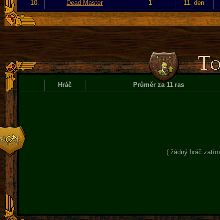
10.
Dead Master
1
11. den
Hráč
Průměr za 11 ras
( žádný hráč zatím