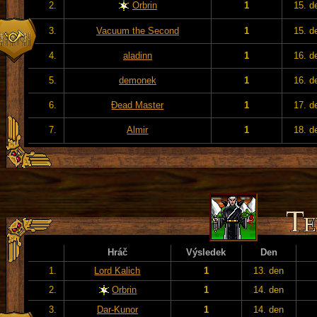
2.
Orbrin
1
15. d
3.
Vacuum the Second
1
15. d
4.
aladinn
1
16. d
5.
demonek
1
16. d
6.
Đead Master
1
17. d
7.
Almir
1
18. d
Hráč
Výsledek
Den
1.
Lord Kalich
1
13. den
2.
Orbrin
1
14. den
3.
Dar-Kunor
1
14. den