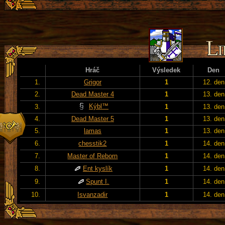
Hráč
Výsledek
Den
1.
Grigor
1
12. den
2.
Dead Master 4
1
13. den
Kýbl™
3.
1
13. den
4.
Dead Master 5
1
13. den
5.
lamas
1
13. den
6.
chesstik2
1
14. den
7.
Master of Reborn
1
14. den
8.
Ent kyslík
1
14. den
9.
Spunt I.
1
14. den
10.
Isvanzadir
1
14. den