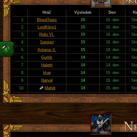
Hráč
Výsledek
Den
R
1.
BloodTears
15
15. den
Sku
2.
LordKikin1
15
16. den
Sku
3.
Ridix VI.
15
16. den
Sku
4.
Sarquer
15
16. den
Sku
5.
Antarus II.
15
18. den
Sku
6.
Gurtík
14
14. den
Sku
7.
Haleth
14
14. den
Sku
8.
khar
14
15. den
Sku
9.
Narval
14
15. den
Sku
10.
Mahdi
14
15. den
Sku