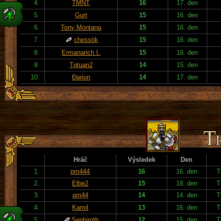
4.
TMNT
16
17. den
5.
Gurt
15
16. den
6.
Tony Montana
15
16. den
7.
chesstik
15
16. den
8.
Ermanarich I.
15
16. den
9.
Tqtuan2
14
15. den
10.
Đarion
14
17. den
Hráč
Výsledek
Den
1.
pm444
16
16. den
T
2.
Elbe2
15
18. den
T
3.
pm44
14
14. den
T
4.
Kamil
13
16. den
T
5.
Sephiroth
12
15. den
T