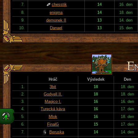
7.
chesstik
14
16. den
8.
enigma
14
18. den
9.
demonek II
13
14. den
10.
Danael
13
15. den
Hráč
Výsledek
Den
1.
3bit
18
18. den
2.
Godyell II.
18
18. den
3.
Magico I.
16
16. den
4.
Turecká káva
16
17. den
5.
Mlok
16
18. den
6.
FinalG
15
17. den
7.
Beruska
14
14. den