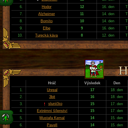
6.
Hodor
12
16. den
T
7.
Alzheimer
11
14. den
T
8.
Bomíto
10
14. den
T
9.
Elbe
9
16. den
T
10.
Turecká káva
8
12. den
T
Hráč
Výsledek
Den
1.
Unreal
17
18. den
2.
3bit
16
18. den
sluníčko
3.
15
17. den
4.
Extrémní šílenství
15
17. den
5.
Mustafa Kemal
14
15. den
6.
PavelI
14
15. den