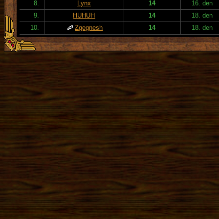
8.
Lynx
14
16. den
9.
HUHUH
14
18. den
10.
Zgegnesh
14
18. den