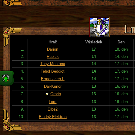
Hráč
Výsledek
Den
1.
Đarion
17
18. den
2.
Rubick
14
14. den
3.
Tony Montana
14
17. den
4.
Tehol Beddict
14
17. den
5.
Ermanarich I.
14
17. den
6.
Dar-Kunor
13
16. den
7.
Orbrin
13
16. den
8.
Lord
13
16. den
9.
Elbe2
13
16. den
10.
Bludný Elektron
13
17. den