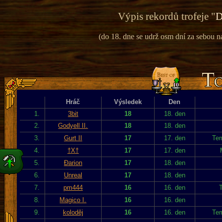
Výpis rekordů trofeje "
D
(do 18. dne se udrž osm dní za sebou na 
Hráč
Výsledek
Den
1.
3bit
18
18. den
2.
Godyell II.
18
18. den
3.
Gurt II
17
17. den
Tem
4.
†X†
17
17. den
5.
Đarion
17
18. den
6.
Unreal
17
18. den
7.
pm444
16
16. den
T
8.
Magico I.
16
16. den
9.
koloděj
16
16. den
Tem