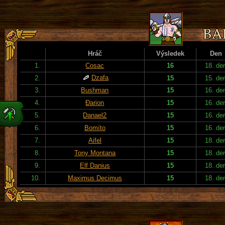
Hráč
Výsledek
Den
1.
Cosac
16
18. de
Dzafa
2.
15
15. de
3.
Bushman
15
16. de
4.
Đarion
15
16. de
5.
Danael2
15
16. de
6.
Bomíto
15
16. de
7.
Aifel
15
18. de
8.
Tony Montana
15
18. de
9.
Elf Danius
15
18. de
10.
Maximus Decimus
15
18. de