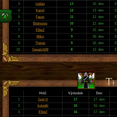
3.
Indián
13
15. den
E
4.
Kamil
12
13. den
E
5.
Faust
11
12. den
E
6.
Blahoooo
10
12. den
E
7.
Elbe2
9
15. den
E
8.
Miko
9
16. den
E
9.
Therwi
9
16. den
E
10.
Squatch09
8
12. den
E
Hráč
Výsledek
Den
1.
Gurt II
17
17. den
2.
koloděj
16
16. den
3.
Elbe2
16
17. den