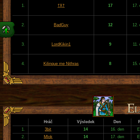
1.
†X†
17
17.
2.
BadGuy
12
12.
3.
LordKikin1
9
11.
4.
Kilinque me Nithras
8
15.
Hráč
Výsledek
Den
1.
3bit
14
16. den
E
2.
Mlok
14
17. den
E