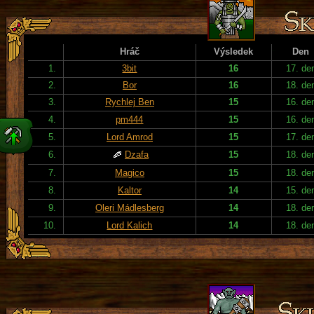
Hráč
Výsledek
Den
1.
3bit
16
17. de
2.
Bor
16
18. de
3.
Rychlej Ben
15
16. de
4.
pm444
15
16. de
5.
Lord Amrod
15
17. de
6.
Dzafa
15
18. de
7.
Magico
15
18. de
8.
Kaltor
14
15. de
9.
Oleri Mádlesberg
14
18. de
10.
Lord Kalich
14
18. de