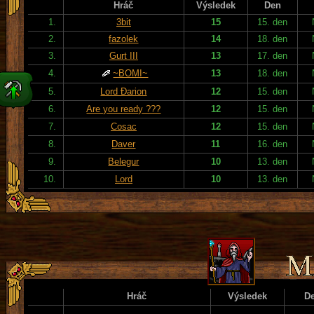
Hráč
Výsledek
Den
1.
3bit
15
15. den
2.
fazolek
14
18. den
3.
Gurt III
13
17. den
4.
~BOMI~
13
18. den
5.
Lord Đarion
12
15. den
6.
Are you ready ???
12
15. den
7.
Cosac
12
15. den
8.
Daver
11
16. den
9.
Belegur
10
13. den
10.
Lord
10
13. den
Hráč
Výsledek
D