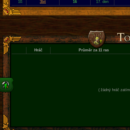
10.
3bit
16
17. den
Hráč
Průměr za 11 ras
( žádný hráč zatím