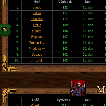
Hráč
Výsledek
Den
1.
Sando
122
13. den
2.
Indian
117
12. den
3.
Azazel00
114
16. den
4.
Trolito
109
15. den
5.
Geoffa
108
15. den
6.
Engerau
107
12. den
7.
Tranquillity
104
14. den
8.
Mruderssky
103
10. den
9.
Decado
102
16. den
10.
.maxpol.
102
16. den
Hráč
Výsledek
Den
1.
Gurtík
233
18. den