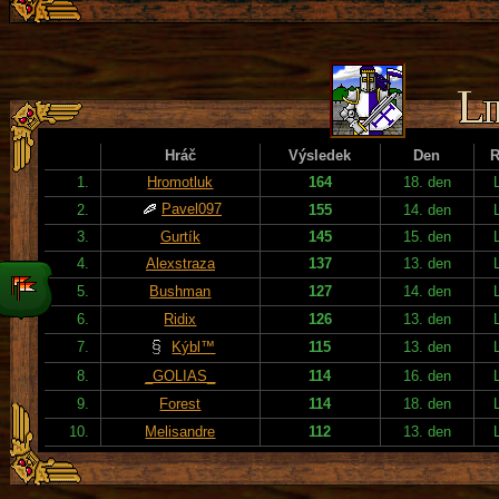
Hráč
Výsledek
Den
R
1.
Hromotluk
164
18. den
Pavel097
2.
155
14. den
3.
Gurtík
145
15. den
4.
Alexstraza
137
13. den
5.
Bushman
127
14. den
6.
Ridix
126
13. den
7.
Kýbl™
115
13. den
8.
_GOLIAS_
114
16. den
9.
Forest
114
18. den
10.
Melisandre
112
13. den