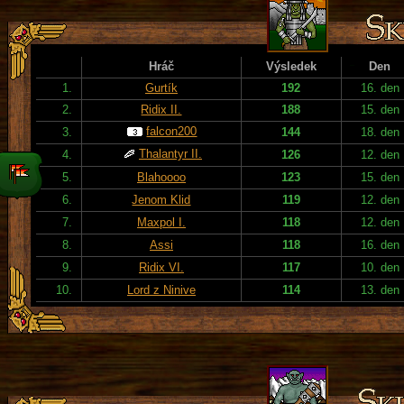
Hráč
Výsledek
Den
1.
Gurtík
192
16. den
2.
Ridix II.
188
15. den
falcon200
3.
144
18. den
Thalantyr II.
4.
126
12. den
5.
Blahoooo
123
15. den
6.
Jenom Klid
119
12. den
7.
Maxpol I.
118
12. den
8.
Assi
118
16. den
9.
Ridix VI.
117
10. den
10.
Lord z Ninive
114
13. den