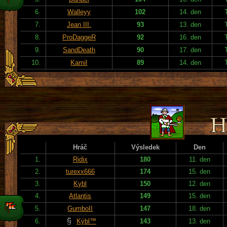
6.
Walleyy
102
14. den
7.
Jean III.
93
13. den
8.
ProDaggeR
92
16. den
9.
SandDeath
90
17. den
10.
Kamil
89
14. den
Hráč
Výsledek
Den
1.
Ridix
180
11. den
2.
turexx666
174
15. den
3.
Kybl
150
12. den
4.
Atlantis
149
15. den
5.
GumboII
147
18. den
6.
Kýbl™
143
13. den