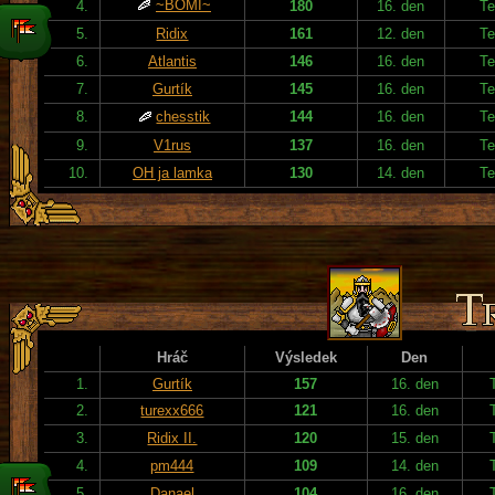
~BOMI~
4.
180
16. den
Te
5.
Ridix
161
12. den
Te
6.
Atlantis
146
16. den
Te
7.
Gurtík
145
16. den
Te
8.
chesstik
144
16. den
Te
9.
V1rus
137
16. den
Te
10.
OH ja lamka
130
14. den
Te
Hráč
Výsledek
Den
1.
Gurtík
157
16. den
2.
turexx666
121
16. den
3.
Ridix II.
120
15. den
4.
pm444
109
14. den
5.
Danael
104
16. den