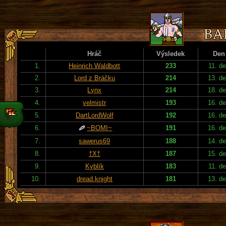
Hráč
Výsledek
Den
1.
Heinrich Waldbott
233
11. d
2.
Lord z Bráčku
214
13. d
3.
Lynx
214
18. d
4.
velmistr
193
16. d
5.
DartLordWolf
192
16. d
6.
~BOMI~
191
16. d
7.
sawerus69
188
14. d
8.
†X†
187
15. d
9.
Kyblík
183
11. d
10.
dread.knight
181
13. d