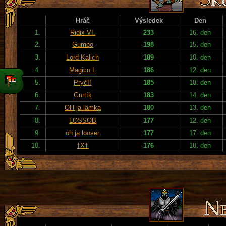
Hráč
Výsledek
Den
1.
Ridix VI.
233
16. den
2.
Gumbo
198
15. den
3.
Lord Kalich
189
10. den
4.
Magico I.
186
12. den
5.
Pryč!!
185
18. den
6.
Gurtík
183
14. den
7.
OH ja lamka
180
13. den
8.
LOSSOB
177
12. den
9.
oh ja looser
177
17. den
10.
†X†
176
18. den