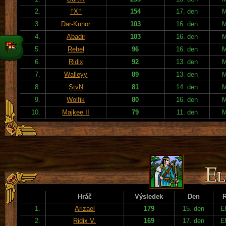
2.
†X†
154
17. den
3.
Dar-Kunor
103
16. den
4.
Abadir
103
16. den
5.
Rebel
96
16. den
6.
Ridix
92
13. den
7.
Walleyy
89
13. den
8.
StvN
81
14. den
9.
Wolfik
80
16. den
10.
Majkee II
79
11. den
Hráč
Výsledek
Den
1.
Arizael
179
15. den
E
2.
Ridix V.
169
17. den
E