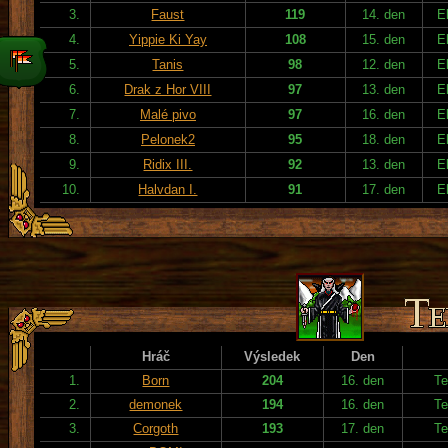
3.
Faust
119
14. den
E
4.
Yippie Ki Yay
108
15. den
E
5.
Tanis
98
12. den
E
6.
Drak z Hor VIII
97
13. den
E
7.
Malé pivo
97
16. den
E
8.
Pelonek2
95
18. den
E
9.
Ridix III.
92
13. den
E
10.
Halvdan I.
91
17. den
E
Hráč
Výsledek
Den
1.
Born
204
16. den
Te
2.
demonek
194
16. den
Te
3.
Corgoth
193
17. den
Te