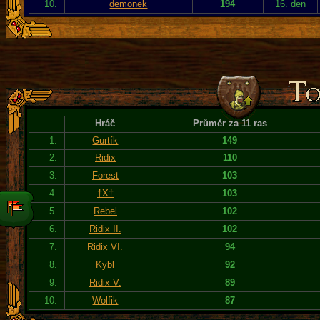
10.
demonek
194
16. den
Hráč
Průměr za 11 ras
1.
Gurtík
149
2.
Ridix
110
3.
Forest
103
4.
†X†
103
5.
Rebel
102
6.
Ridix II.
102
7.
Ridix VI.
94
8.
Kybl
92
9.
Ridix V.
89
10.
Wolfik
87