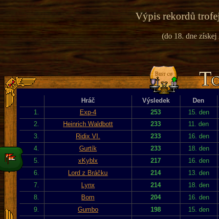
Výpis rekordů trofe
(do 18. dne získej
Hráč
Výsledek
Den
1.
Exp-4
253
15. den
2.
Heinrich Waldbott
233
11. den
3.
Ridix VI.
233
16. den
4.
Gurtík
233
18. den
5.
xKyblx
217
16. den
6.
Lord z Bráčku
214
13. den
7.
Lynx
214
18. den
8.
Born
204
16. den
9.
Gumbo
198
15. den