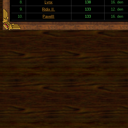
8.
Lynx
138
16. den
9.
Ridix II.
133
12. den
10.
PavelII
133
16. den