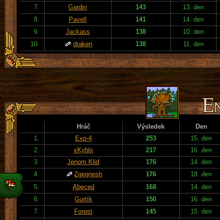
7.
Gardin
143
13. den
8.
PavelI
141
14. den
9.
Jackass
138
10. den
10.
draken
138
11. den
Hráč
Výsledek
Den
1.
Exp-4
253
15. den
2.
xKyblx
217
16. den
3.
Jenom Klid
176
14. den
4.
Zgegnesh
176
18. den
5.
Abeced
168
14. den
6.
Gurtík
150
16. den
7.
Forest
145
15. den