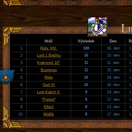
Hráč
Výsledek
Den
R
1.
Ridix VIII.
100
16. den
L
2.
Lord z Bráčku
16
15. den
L
3.
Krakonoš 10°
11
11. den
L
4.
Bushman
11
15. den
L
5.
Ridix
10
14. den
L
6.
Gurt III
10
16. den
L
7.
Lord Kalich II.
9
14. den
L
8.
*Forest*
9
17. den
L
9.
Elbe2
8
13. den
L
10.
Wolfik
8
17. den
L