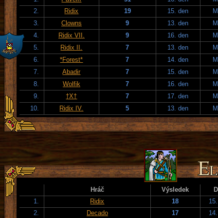
2.
Ridix
19
15. den
M
3.
Clowns
9
13. den
M
4.
Ridix VII.
9
16. den
M
5.
Ridix II.
7
13. den
M
6.
*Forest*
7
14. den
M
7.
Abadir
7
15. den
M
8.
Wolfik
7
16. den
M
9.
†X†
7
17. den
M
10.
Ridix IV.
5
13. den
M
Hráč
Výsledek
D
1.
Ridix
18
15.
2.
Decado
17
14.