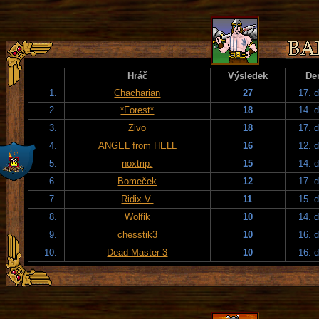
Hráč
Výsledek
De
1.
Chacharian
27
17. 
2.
*Forest*
18
14. 
3.
Zivo
18
17. 
4.
ANGEL from HELL
16
12. 
5.
noxtrip.
15
14. 
6.
Bomeček
12
17. 
7.
Ridix V.
11
15. 
8.
Wolfik
10
14. 
9.
chesstik3
10
16. 
10.
Dead Master 3
10
16. 