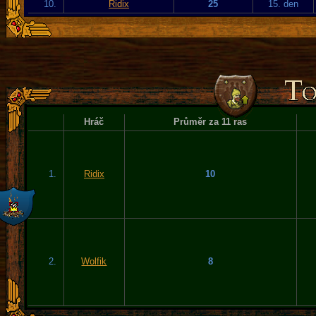
10.
Ridix
25
15. den
Hráč
Průměr za 11 ras
1.
Ridix
10
2.
Wolfik
8