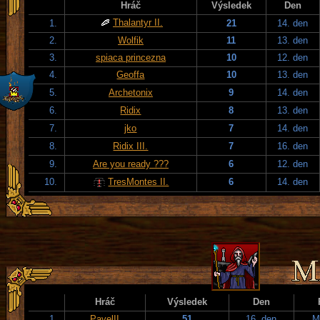
Hráč
Výsledek
Den
Thalantyr II.
1.
21
14. den
2.
Wolfik
11
13. den
3.
spiaca princezna
10
12. den
4.
Geoffa
10
13. den
5.
Archetonix
9
14. den
6.
Ridix
8
13. den
7.
jko
7
14. den
8.
Ridix III.
7
16. den
9.
Are you ready ???
6
12. den
10.
TresMontes II.
6
14. den
Hráč
Výsledek
Den
1.
PavelII
51
16. den
M