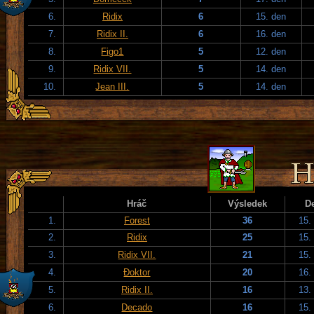
6.
Ridix
6
15. den
7.
Ridix II.
6
16. den
8.
Figo1
5
12. den
9.
Ridix VII.
5
14. den
10.
Jean III.
5
14. den
Hráč
Výsledek
D
1.
Forest
36
15.
2.
Ridix
25
15.
3.
Ridix VII.
21
15.
4.
Đoktor
20
16.
5.
Ridix II.
16
13.
6.
Decado
16
15.