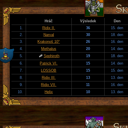
Hráč
Výsledek
Den
1.
Ridix II.
36
15. den
2.
Narval
30
18. den
3.
Krakonoš 10°
26
16. den
4.
Methalus
20
14. den
5.
Sephiroth
19
18. den
6.
Patrick VI.
15
14. den
7.
LOSSOB
15
15. den
8.
Ridix III.
13
13. den
9.
Ridix VII.
11
16. den
10.
Helix
10
13. den