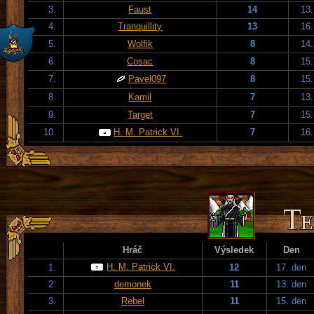
3.
Faust
14
13.
4.
Tranquillity
13
16.
5.
Wolfik
8
14.
6.
Cosac
8
15.
7.
Pavel097
8
15.
8.
Kamil
7
13.
9.
Target
7
15.
10.
H. M. Patrick VI.
7
16.
Hráč
Výsledek
Den
H. M. Patrick VI.
1.
12
17. den
2.
demonek
11
13. den
3.
Rebel
11
15. den