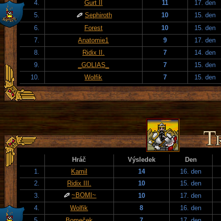
4.
Gurt II
11
17. den
5.
Sephiroth
10
15. den
6.
Forest
10
15. den
7.
Anatomie1
9
17. den
8.
Ridix II.
7
14. den
9.
_GOLIAS_
7
15. den
10.
Wolfik
7
15. den
Hráč
Výsledek
Den
1.
Kamil
14
16. den
2.
Ridix III.
10
15. den
~BOMI~
3.
10
17. den
4.
Wolfik
8
16. den
5.
Bomeček
7
17. den