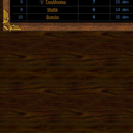
8.
TresMontes
7
15. den
9.
Wolfik
6
14. den
10.
Bomíto
6
15. den