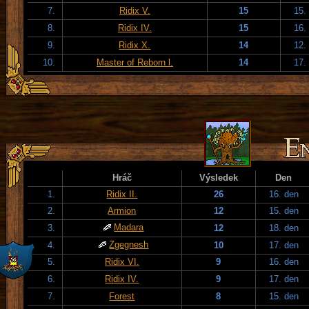
7.
Ridix V.
15
15.
8.
Ridix IV.
15
16.
9.
Ridix X.
14
12.
10.
Master of Reborn l.
14
17.
Hráč
Výsledek
Den
1.
Ridix II.
26
16. den
2.
Armion
12
15. den
Madara
3.
12
18. den
Zgegnesh
4.
10
17. den
5.
Ridix VI.
9
16. den
6.
Ridix IV.
9
17. den
7.
Forest
8
15. den