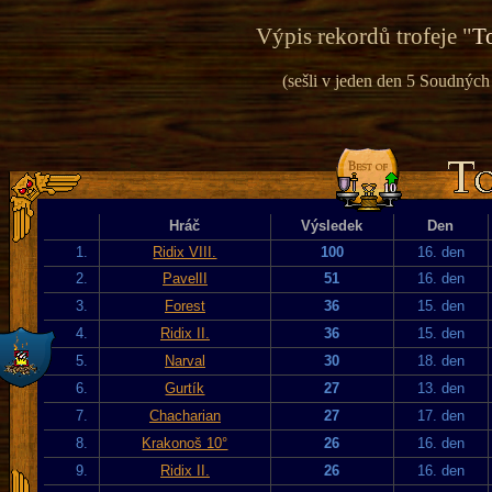
Výpis rekordů trofeje "
To
(sešli v jeden den 5 Soudných 
Hráč
Výsledek
Den
1.
Ridix VIII.
100
16. den
2.
PavelII
51
16. den
3.
Forest
36
15. den
4.
Ridix II.
36
15. den
5.
Narval
30
18. den
6.
Gurtík
27
13. den
7.
Chacharian
27
17. den
8.
Krakonoš 10°
26
16. den
9.
Ridix II.
26
16. den