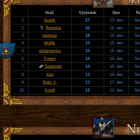
Hráč
Výsledek
Den
R
1.
Gurtík
27
13. den
Sku
Beruska
2.
20
16. den
Sku
3.
hejtman
18
14. den
Sku
4.
Wolfik
15
15. den
Sku
5.
ufolampicka
15
15. den
Sku
6.
Forest
14
14. den
Sku
7.
Sephiroth
14
15. den
Sku
8.
Xan
13
14. den
Sku
9.
Ridix V.
13
17. den
Sku
10.
Forult
12
12. den
Sku