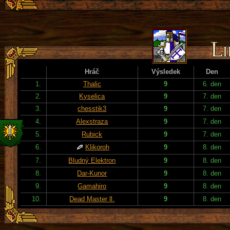
Hráč
Výsledek
Den
1.
Thalic
9
6. den
2.
Kyselica
9
7. den
3.
chesstik3
9
7. den
4.
Alexstraza
9
7. den
5.
Rubick
9
7. den
6.
Klikoroh
9
8. den
7.
Bludný Elektron
9
8. den
8.
Dar-Kunor
9
8. den
9.
Gamahiro
9
8. den
10.
Dead Master ll.
9
8. den