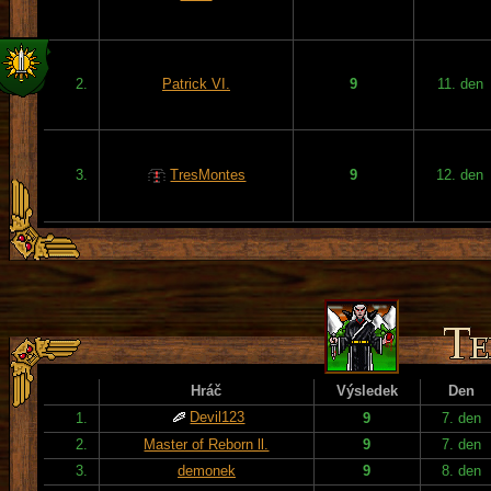
2.
Patrick VI.
9
11. den
3.
TresMontes
9
12. den
Hráč
Výsledek
Den
Devil123
1.
9
7. den
2.
Master of Reborn ll.
9
7. den
3.
demonek
9
8. den