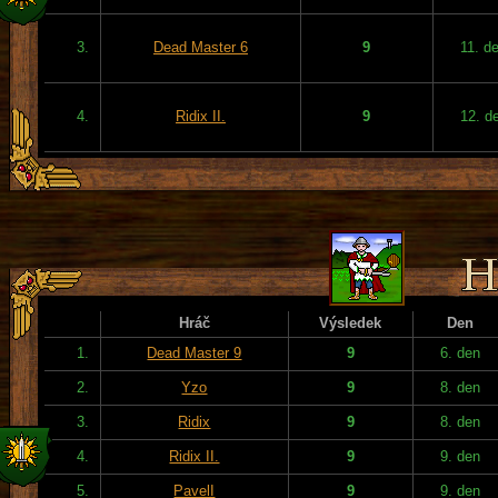
3.
Dead Master 6
9
11. d
4.
Ridix II.
9
12. d
Hráč
Výsledek
Den
1.
Dead Master 9
9
6. den
2.
Yzo
9
8. den
3.
Ridix
9
8. den
4.
Ridix II.
9
9. den
5.
PavelI
9
9. den