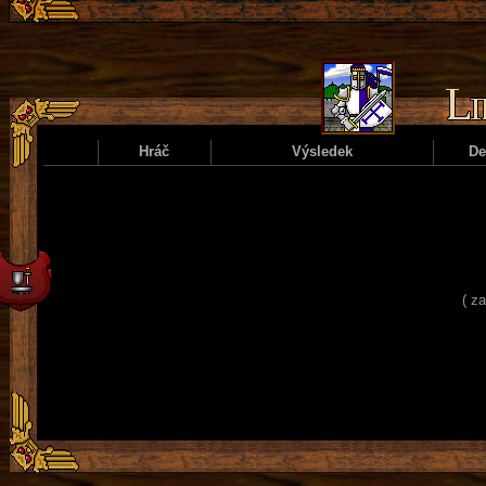
Hráč
Výsledek
D
( z