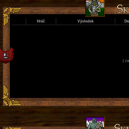
Hráč
Výsledek
D
( z