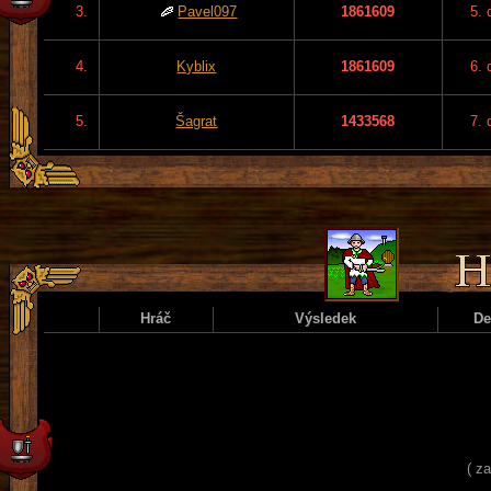
3.
Pavel097
1861609
5. 
4.
Kyblix
1861609
6. 
5.
Šagrat
1433568
7. 
Hráč
Výsledek
D
( z