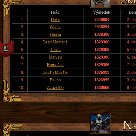
Hráč
Výsledek
Den
1.
Helix
2548894
2. de
2.
Wolfik
2548894
3. de
3.
Therwi
1829306
3. de
4.
Dead Master l.
1829306
4. de
5.
Thalic
1829306
5. de
6.
Matyso
1829306
6. de
7.
Bomeček
1829306
7. de
8.
Dea†h Mas†er
1826999
2. de
9.
Balinn
1826999
3. de
10.
Azazel00
1800606
8. de