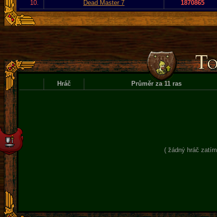
10.
Dead Master 7
1870865
Hráč
Průměr za 11 ras
( žádný hráč zatím