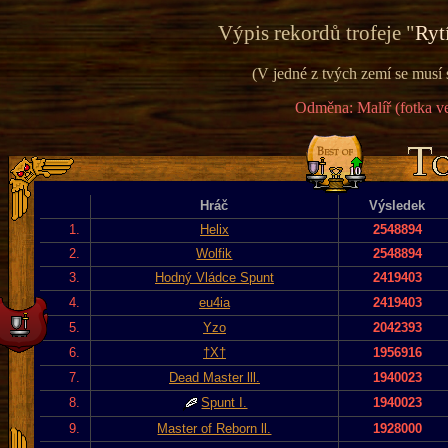
Výpis rekordů trofeje "
Ryt
(V jedné z tvých zemí se musí 
Odměna: Malíř (fotka ve
Hráč
Výsledek
1.
Helix
2548894
2.
Wolfik
2548894
3.
Hodný Vládce Spunt
2419403
4.
eu4ia
2419403
5.
Yzo
2042393
6.
†X†
1956916
7.
Dead Master lll.
1940023
8.
Spunt I.
1940023
9.
Master of Reborn ll.
1928000