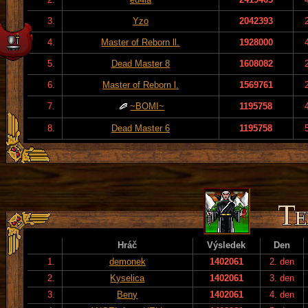
3.
Yzo
2042393
4.
Master of Reborn ll.
1928000
5.
Dead Master 8
1608082
6.
Master of Reborn l.
1569761
7.
~BOMI~
1195758
8.
Dead Master 6
1195758
Hráč
Výsledek
Den
1.
demonek
1402061
2. den
2.
Kyselica
1402061
3. den
3.
Beny
1402061
4. den