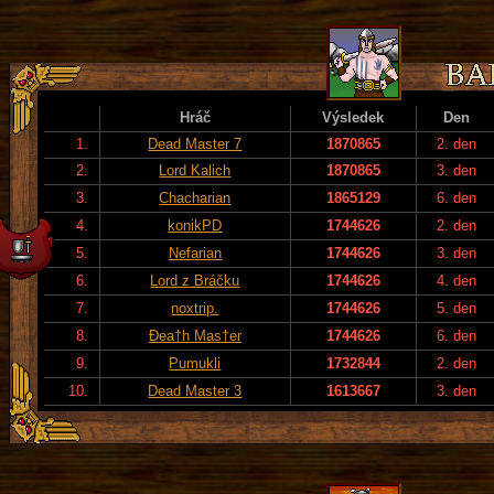
Hráč
Výsledek
Den
1.
Dead Master 7
1870865
2. den
2.
Lord Kalich
1870865
3. den
3.
Chacharian
1865129
6. den
4.
konikPD
1744626
2. den
5.
Nefarian
1744626
3. den
6.
Lord z Bráčku
1744626
4. den
7.
noxtrip.
1744626
5. den
8.
Đea†h Mas†er
1744626
6. den
9.
Pumukli
1732844
2. den
10.
Dead Master 3
1613667
3. den