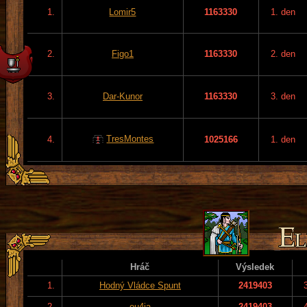
1.
Lomir5
1163330
1. den
2.
Figo1
1163330
2. den
3.
Dar-Kunor
1163330
3. den
TresMontes
4.
1025166
1. den
Hráč
Výsledek
1.
Hodný Vládce Spunt
2419403
2.
eu4ia
2419403