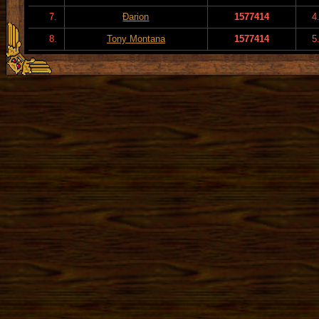
7.
Đarion
1577414
4
8.
Tony Montana
1577414
5