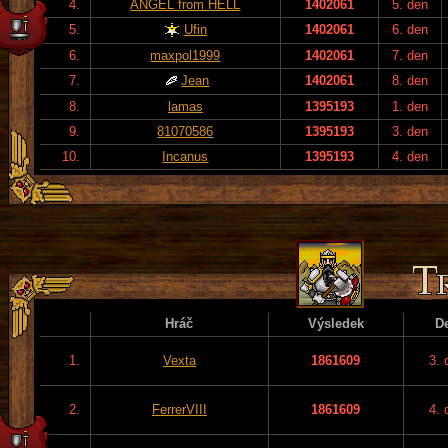
4.
ANGEL from HELL
1402061
5. den
5.
Ufin
1402061
6. den
6.
maxpol1999
1402061
7. den
7.
Jean
1402061
8. den
8.
lamas
1395193
1. den
9.
81070586
1395193
3. den
10.
Incanus
1395193
4. den
Hráč
Výsledek
D
1.
Vexta
1861609
3. 
2.
FerrerVIII
1861609
4. 