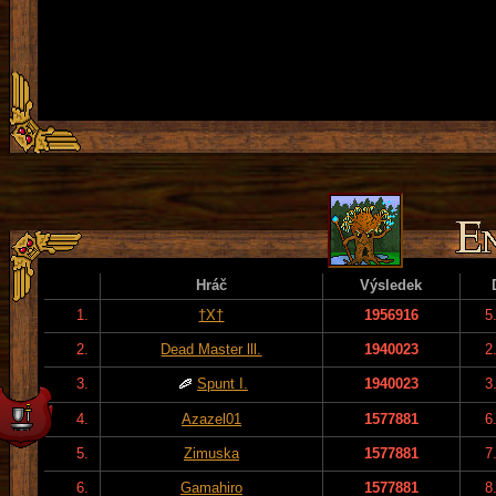
Hráč
Výsledek
1.
†X†
1956916
5
2.
Dead Master lll.
1940023
2
3.
Spunt I.
1940023
3
4.
Azazel01
1577881
6
5.
Zimuska
1577881
7
6.
Gamahiro
1577881
8