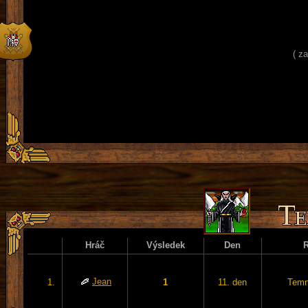
( z
Hráč
Výsledek
Den
Jean
1.
1
11. den
Temn