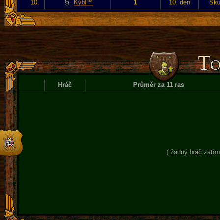
10.
Kýbl™
1
10. den
Sku
Hráč
Průměr za 11 ras
( žádný hráč zatím