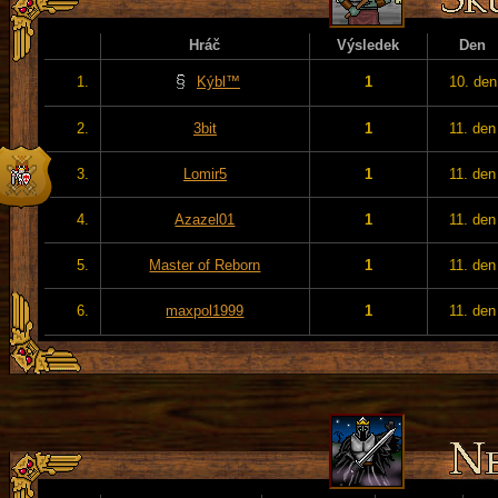
Hráč
Výsledek
Den
1.
Kýbl™
1
10. den
2.
3bit
1
11. den
3.
Lomir5
1
11. den
4.
Azazel01
1
11. den
5.
Master of Reborn
1
11. den
6.
maxpol1999
1
11. den