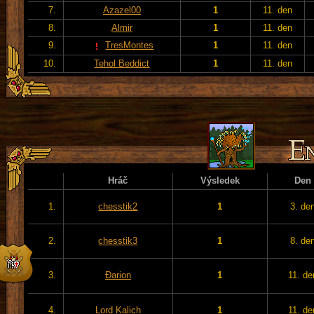
7.
Azazel00
1
11. den
8.
Almir
1
11. den
9.
TresMontes
1
11. den
10.
Tehol Beddict
1
11. den
Hráč
Výsledek
Den
1.
chesstik2
1
3. de
2.
chesstik3
1
8. de
3.
Đarion
1
11. de
4.
Lord Kalich
1
11. de