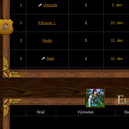
1.
chesstik
1
3. den
2.
KrKavec I.
1
10. den
3.
Hodor
1
11. den
Jean
4.
1
11. den
Hráč
Výsledek
D