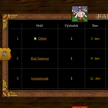
Hráč
Výsledek
Den
Orbrin
1.
1
3. den
2.
Bud Spencer
1
8. den
3.
krutoprisnak
1
11. den