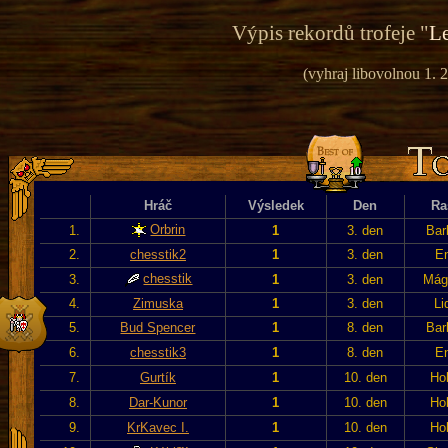
Výpis rekordů trofeje "
Le
(vyhraj libovolnou 1. 2
Hráč
Výsledek
Den
Ra
Orbrin
1.
1
3. den
Bar
2.
chesstik2
1
3. den
En
chesstik
3.
1
3. den
Mág
4.
Zimuska
1
3. den
Li
5.
Bud Spencer
1
8. den
Bar
6.
chesstik3
1
8. den
En
7.
Gurtík
1
10. den
Hob
8.
Dar-Kunor
1
10. den
Hob
9.
KrKavec I.
1
10. den
Hob