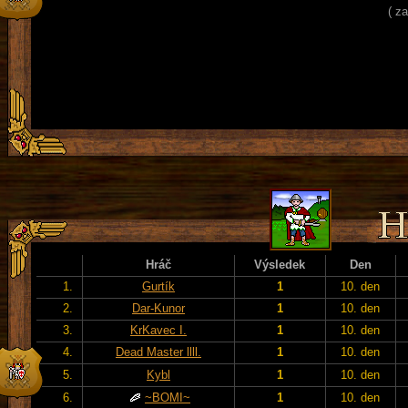
( z
Hráč
Výsledek
Den
1.
Gurtík
1
10. den
2.
Dar-Kunor
1
10. den
3.
KrKavec I.
1
10. den
4.
Dead Master llll.
1
10. den
5.
Kybl
1
10. den
6.
~BOMI~
1
10. den