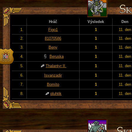
Hráč
Výsledek
Den
1.
Figo1
1
11. den
2.
81070586
1
11. den
3.
Beny
1
11. den
4.
Beruska
1
11. den
5.
Thalantyr II.
1
11. den
6.
Isvanzadir
1
11. den
7.
Bomíto
1
11. den
8.
pluhtik
1
11. den