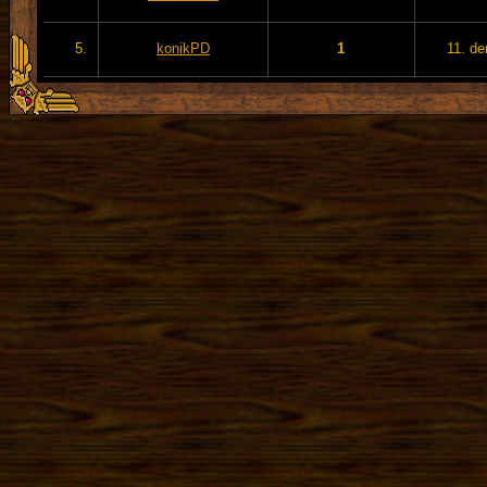
5.
konikPD
1
11. de