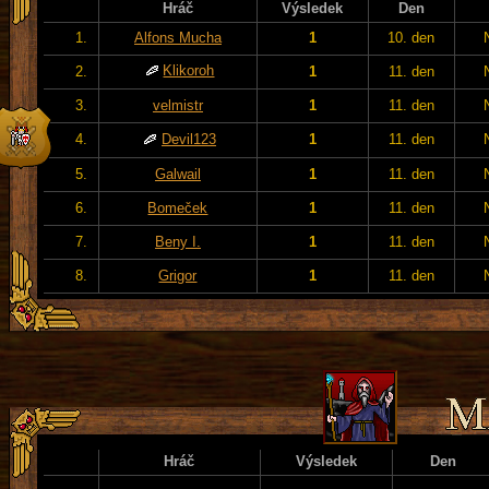
Hráč
Výsledek
Den
1.
Alfons Mucha
1
10. den
Klikoroh
2.
1
11. den
3.
velmistr
1
11. den
4.
Devil123
1
11. den
5.
Galwail
1
11. den
6.
Bomeček
1
11. den
7.
Beny I.
1
11. den
8.
Grigor
1
11. den
Hráč
Výsledek
Den