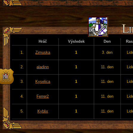
Hráč
Výsledek
Den
Ras
1.
Zimuska
1
3. den
Lid
2.
aladinn
1
11. den
Lid
3.
Kyselica
1
11. den
Lid
4.
Ferrer2
1
11. den
Lid
5.
Kyblix
1
11. den
Lid