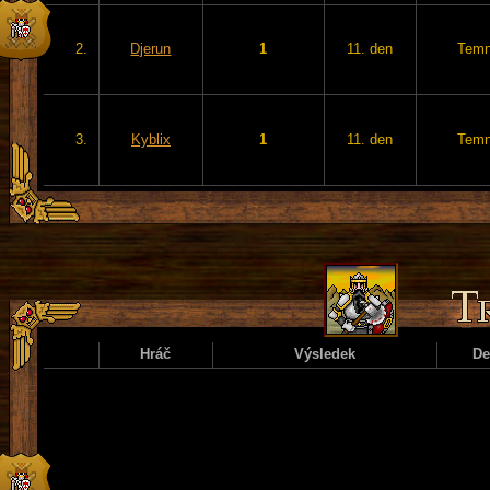
2.
Djerun
1
11. den
Temn
3.
Kyblix
1
11. den
Temn
Hráč
Výsledek
D