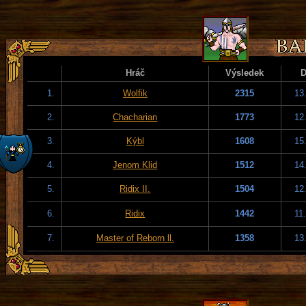
Hráč
Výsledek
1.
Wolfik
2315
13
2.
Chacharian
1773
12
3.
Kýbl
1608
15
4.
Jenom Klid
1512
14
5.
Ridix II.
1504
12
6.
Ridix
1442
11
7.
Master of Reborn ll.
1358
13