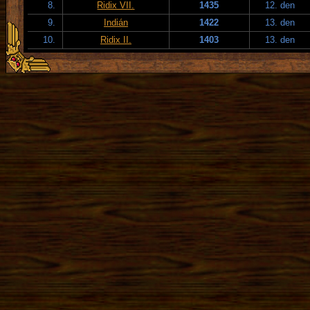
8.
Ridix VII.
1435
12. den
9.
Indián
1422
13. den
10.
Ridix II.
1403
13. den