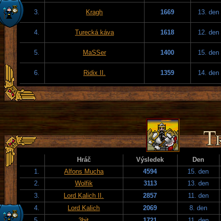
3.
Kragh
1669
13. den
4.
Turecká káva
1618
12. den
5.
MaSSer
1400
15. den
6.
Ridix II.
1359
14. den
Hráč
Výsledek
Den
1.
Alfons Mucha
4594
15. den
2.
Wolfik
3113
13. den
3.
Lord Kalich II.
2857
11. den
4.
Lord Kalich
2069
8. den
5.
3bit
1721
11. den