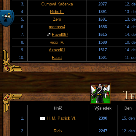
3.
Gumová Kačenka
2077
12. de
4.
Ridix II.
1891
13. de
5.
Zero
1691
13. de
6.
martass4
1656
14. de
7.
Pavel097
1615
14. de
8.
Ridix IV.
1580
10. de
9.
Azazel01
1517
14. de
10.
Faust
1501
11. de
Hráč
Výsledek
Den
1.
H. M. Patrick VI.
2390
15. den
2.
Ridix
2247
12. den