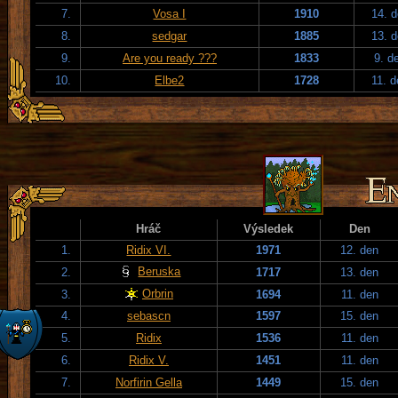
7.
Vosa I
1910
14. 
8.
sedgar
1885
13. 
9.
Are you ready ???
1833
9. d
10.
Elbe2
1728
11. 
Hráč
Výsledek
Den
1.
Ridix VI.
1971
12. den
Beruska
2.
1717
13. den
Orbrin
3.
1694
11. den
4.
sebascn
1597
15. den
5.
Ridix
1536
11. den
6.
Ridix V.
1451
11. den
7.
Norfirin Gella
1449
15. den