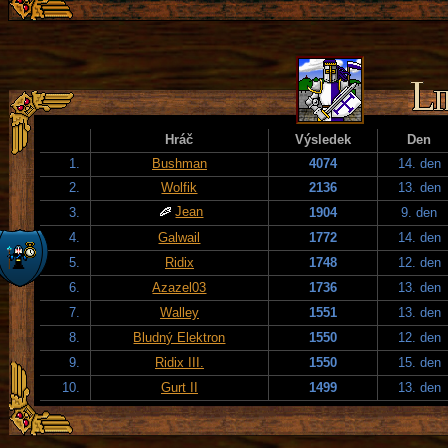
Hráč
Výsledek
Den
1.
Bushman
4074
14. den
2.
Wolfik
2136
13. den
Jean
3.
1904
9. den
4.
Galwail
1772
14. den
5.
Ridix
1748
12. den
6.
Azazel03
1736
13. den
7.
Walley
1551
13. den
8.
Bludný Elektron
1550
12. den
9.
Ridix III.
1550
15. den
10.
Gurt II
1499
13. den