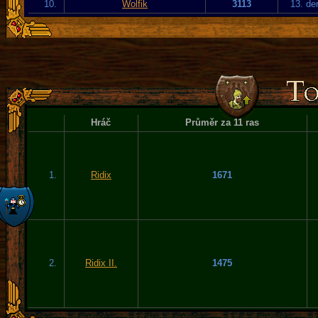
10.
Wolfik
3113
13. de
Hráč
Průměr za 11 ras
1.
Ridix
1671
2.
Ridix II.
1475