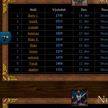
Hráč
Výsledek
Den
Ras
1.
Beny I.
2749
14. den
Skuru
2.
Gurtík
2513
11. den
Skuru
3.
koloděj
1869
13. den
Skuru
4.
hejtman
1829
13. den
Skuru
5.
Ridix II.
1614
13. den
Skuru
6.
Ridix
1579
14. den
Skuru
7.
Grigor
1574
13. den
Skuru
8.
velmistr
1474
15. den
Skuru
9.
Forult
1468
12. den
Skuru
10.
aladinn
1331
15. den
Skuru