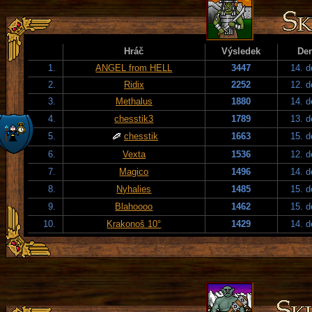
Hráč
Výsledek
De
1.
ANGEL from HELL
3447
14. 
2.
Ridix
2252
12. 
3.
Methalus
1880
14. 
4.
chesstik3
1789
13. 
5.
chesstik
1663
15. 
6.
Vexta
1536
12. 
7.
Magico
1496
14. 
8.
Nyhalies
1485
15. 
9.
Blahoooo
1462
15. 
10.
Krakonoš 10°
1429
14. 