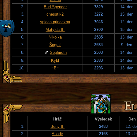
2.
Bud Spencer
3829
14. den
3.
chesstik2
3272
15. den
4.
spiaca princezna
3046
12. den
5.
Matylda II.
2700
15. den
6.
Nikolka
2585
13. den
7.
Šagrat
2534
9. den
8.
Sephiroth
2503
14. den
9.
Kybl
2383
14. den
10.
~B~
2296
13. den
Hráč
Výsledek
Den
1.
Beny II.
2483
12. de
2.
Abadir
2153
13. de