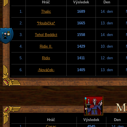
Hráč
Výsledek
Den
1.
Thalic
1689
14. den
2.
*Houbička*
1665
13. den
3.
Tehol Beddict
1558
14. den
4.
Ridix II.
1429
10. den
5.
Ridix
1411
12. den
6.
-Nováček-
1405
13. den
Hráč
Výsledek
Den
1.
Cosac
4545
14. den