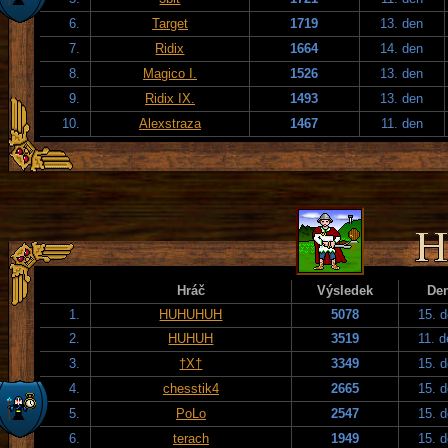
6.
Target
1719
13. den
7.
Ridix
1664
14. den
8.
Magico I.
1526
13. den
9.
Ridix IX.
1493
13. den
10.
Alexstraza
1467
11. den
Hráč
Výsledek
De
1.
HUHUHUH
5078
15. 
2.
HUHUH
3519
11. 
3.
†X†
3349
15. 
4.
chesstik4
2665
15. 
5.
PoLo
2547
15. 
6.
terach
1949
15. 