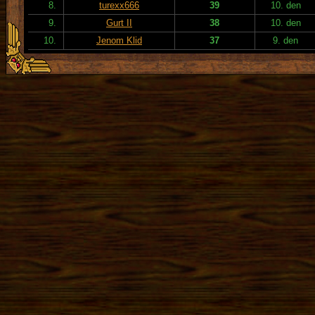
8.
turexx666
39
10. den
9.
Gurt II
38
10. den
10.
Jenom Klid
37
9. den