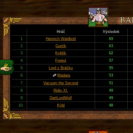
Hráč
Výsledek
1.
Heinrich Waldbott
69
2.
Gurtík
63
3.
Kyblík
62
4.
Forest
57
5.
Lord z Bráčku
55
6.
Madara
53
7.
Vacuum the Second
51
8.
Ridix XI.
49
9.
DartLordWolf
49
10.
Kýbl
48