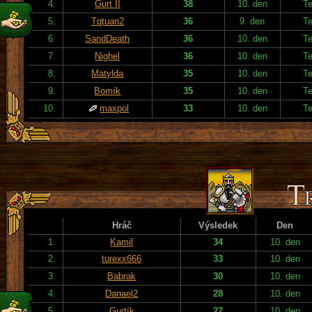
4.
Gurt II
38
10. den
T
5.
Tqtuan2
36
9. den
T
6.
SandDeath
36
10. den
T
7.
Nighel
36
10. den
T
8.
Matylda
35
10. den
T
9.
Bomík
35
10. den
T
10.
maxpol
33
10. den
T
Hráč
Výsledek
Den
1.
Kamil
34
10. den
2.
turexx666
33
10. den
3.
Babrak
30
10. den
4.
Danael2
28
10. den
5.
Gurtík
27
10. den