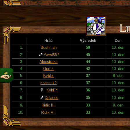
Hráč
Výsledek
Den
1.
Bushman
50
10. den
Pavel097
2.
45
10. den
3.
Alexstraza
44
10. den
4.
Gurtík
42
10. den
5.
Kyblix
37
8. den
6.
chesstik2
37
10. den
7.
Kýbl™
36
10. den
8.
Delarius
35
10. den
9.
Ridix III.
33
9. den
10.
Ridix VI.
33
10. den