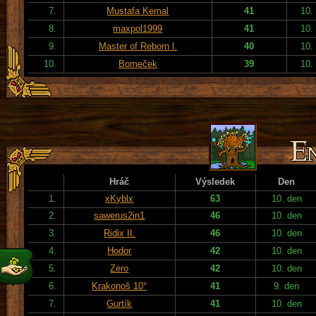
7.
Mustafa Kemal
41
10.
8.
maxpol1999
41
10.
9.
Master of Reborn l.
40
10.
10.
Bomeček
39
10.
Hráč
Výsledek
Den
1.
xKyblx
63
10. den
2.
sawerus2in1
46
10. den
3.
Ridix II.
46
10. den
4.
Hodor
42
10. den
5.
Zero
42
10. den
6.
Krakonoš 10°
41
9. den
7.
Gurtík
41
10. den