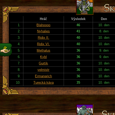
Hráč
Výsledek
Den
1.
Blahoooo
46
10. den
2.
Nyhalies
41
8. den
3.
Ridix II.
40
10. den
4.
Ridix VI.
40
10. den
5.
Methalus
36
9. den
6.
Kybl
36
9. den
7.
Gurtík
36
10. den
8.
velmistr
36
10. den
9.
Ermanarich
36
10. den
10.
Turecká káva
35
10. den