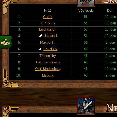
Hráč
Výsledek
Den
1.
Gurtík
56
10. den
2.
LOSSOB
55
10. den
3.
Lord Kalich
55
10. den
Richard I
4.
54
10. den
5.
Maxpol II.
53
9. den
6.
Pavel097
48
9. den
7.
Tranquillity
46
9. den
8.
Oko Sauronovo
46
10. den
9.
Oleri Madlesberg
45
10. den
10.
_Mzoura_
43
9. den