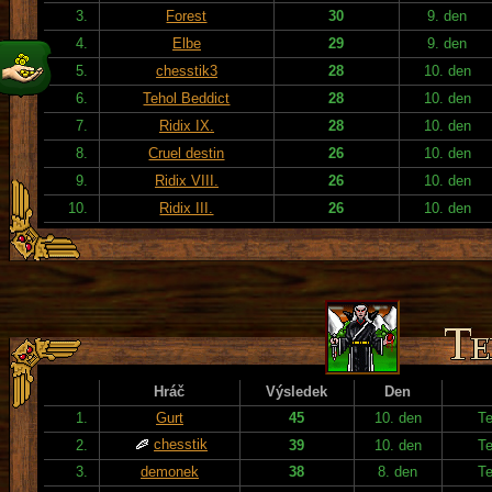
3.
Forest
30
9. den
4.
Elbe
29
9. den
5.
chesstik3
28
10. den
6.
Tehol Beddict
28
10. den
7.
Ridix IX.
28
10. den
8.
Cruel destin
26
10. den
9.
Ridix VIII.
26
10. den
10.
Ridix III.
26
10. den
Hráč
Výsledek
Den
1.
Gurt
45
10. den
T
chesstik
2.
39
10. den
T
3.
demonek
38
8. den
T