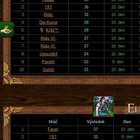
2.
†X†
36
10. den
3.
Ridix
32
10. den
4.
Dar-Kunor
28
10. den
5.
Kýbl™
28
10. den
6.
Ridix VI.
27
10. den
7.
Ridix III.
27
10. den
8.
chesstik4
24
10. den
9.
PavelII
22
9. den
10.
Gurtík
21
10. den
Hráč
Výsledek
Den
1.
Faust
37
10. den
2.
†X†
32
9. den