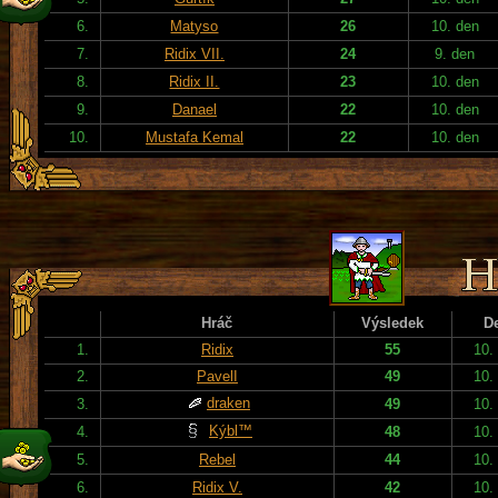
6.
Matyso
26
10. den
7.
Ridix VII.
24
9. den
8.
Ridix II.
23
10. den
9.
Danael
22
10. den
10.
Mustafa Kemal
22
10. den
Hráč
Výsledek
D
1.
Ridix
55
10.
2.
PavelI
49
10.
draken
3.
49
10.
Kýbl™
4.
48
10.
5.
Rebel
44
10.
6.
Ridix V.
42
10.