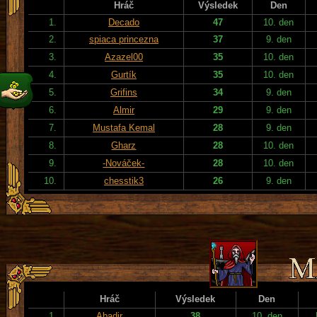
Hráč
Výsledek
Den
1.
Decado
47
10. den
2.
spiaca princezna
37
9. den
3.
Azazel00
35
10. den
4.
Gurtík
35
10. den
5.
Grifins
34
9. den
6.
Almir
29
9. den
7.
Mustafa Kemal
28
9. den
8.
Gharz
28
10. den
9.
-Nováček-
28
10. den
10.
chesstik3
26
9. den
Hráč
Výsledek
Den
1.
Abadir
38
10. den