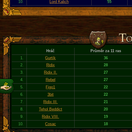
10.
Lord Kalich
55
Hráč
Průměr za 11 ras
1.
Gurtík
36
2.
Ridix
28
3.
Ridix II.
27
4.
Rebel
27
5.
Figo1
22
6.
3bit
22
7.
Ridix III.
21
8.
Tehol Beddict
20
9.
Ridix VIII.
19
10.
Cosac
18