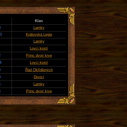
Klan
9
Lamky
3
Královská Legie
Lamky
Lovci kostí
2
Princ dvojí krve
4
Lovci kostí
3
Řád Okřídlených
9
Divocí
5
Lamky
4
Princ dvojí krve