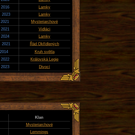
. 2016
Lamky
. 2023
Lamky
. 2021
Mysteriarchové
. 2021
Vidláci
. 2024
Lamky
. 2021
Řád Okřídlených
 2014
Kruh světla
. 2022
Královská Legie
. 2023
Divocí
Klan
Mysteriarchové
Lemmings