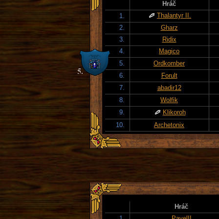
Hráč
Thalantyr II.
1.
2.
Gharz
3.
Ridix
4.
Magico
5.
Ordkomber
6.
Forult
7.
abadir12
8.
Wolfik
9.
Klikoroh
10.
Archetonix
Hráč
1.
PavelII