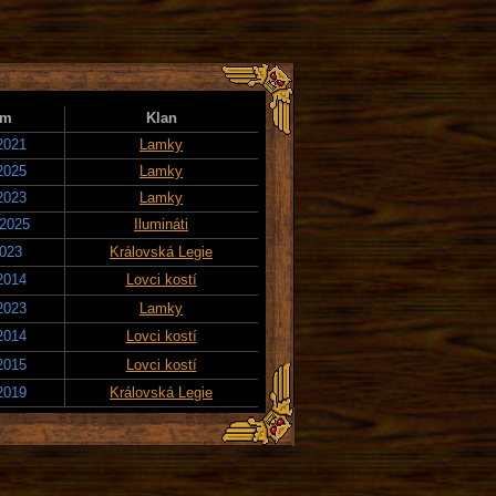
um
Klan
2021
Lamky
2025
Lamky
2023
Lamky
 2025
Ilumináti
2023
Královská Legie
2014
Lovci kostí
2023
Lamky
2014
Lovci kostí
2015
Lovci kostí
2019
Královská Legie