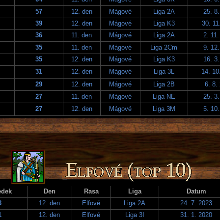
57
12. den
Mágové
Liga 2A
25. 8
39
12. den
Mágové
Liga K3
30. 11
36
11. den
Mágové
Liga 2A
2. 11
35
11. den
Mágové
Liga 2Cm
9. 12
35
12. den
Mágové
Liga K3
16. 3
31
12. den
Mágové
Liga 3L
14. 10
29
12. den
Mágové
Liga 2B
6. 8.
27
11. den
Mágové
Liga NE
25. 3
27
12. den
Mágové
Liga 3M
5. 10
edek
Den
Rasa
Liga
Datum
3
12. den
Elfové
Liga 2A
24. 7. 2023
1
12. den
Elfové
Liga 3I
31. 1. 2020