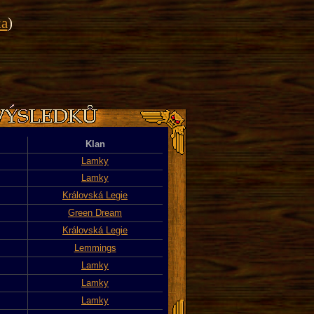
ka
)
Klan
Lamky
Lamky
Královská Legie
Green Dream
Královská Legie
Lemmings
Lamky
Lamky
Lamky