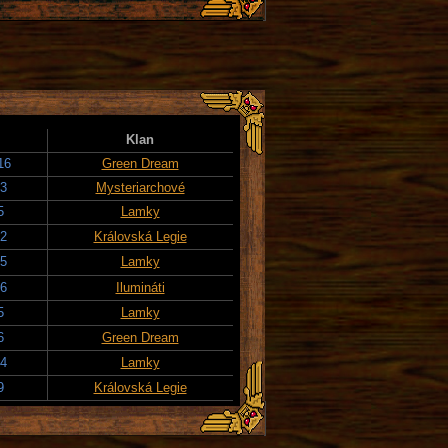
Klan
16
Green Dream
23
Mysteriarchové
5
Lamky
22
Královská Legie
25
Lamky
26
Ilumináti
5
Lamky
6
Green Dream
14
Lamky
9
Královská Legie