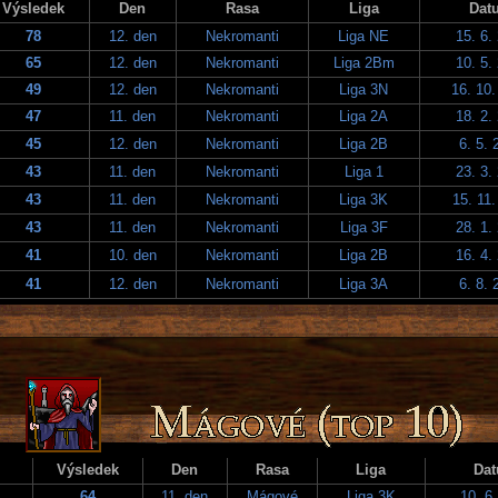
Výsledek
Den
Rasa
Liga
Dat
78
12. den
Nekromanti
Liga NE
15. 6.
65
12. den
Nekromanti
Liga 2Bm
10. 5.
49
12. den
Nekromanti
Liga 3N
16. 10.
47
11. den
Nekromanti
Liga 2A
18. 2.
45
12. den
Nekromanti
Liga 2B
6. 5. 
43
11. den
Nekromanti
Liga 1
23. 3.
43
11. den
Nekromanti
Liga 3K
15. 11.
43
11. den
Nekromanti
Liga 3F
28. 1.
41
10. den
Nekromanti
Liga 2B
16. 4.
41
12. den
Nekromanti
Liga 3A
6. 8. 
Výsledek
Den
Rasa
Liga
Da
64
11. den
Mágové
Liga 3K
10. 6