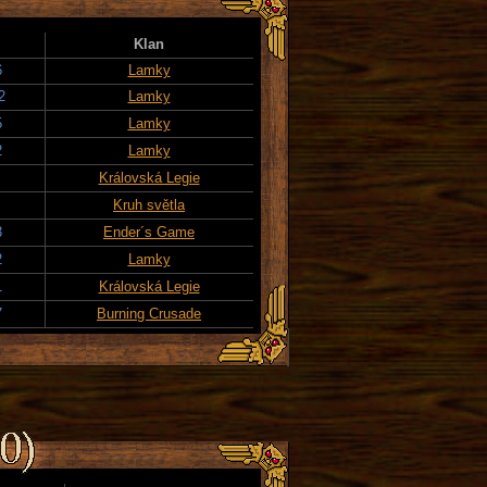
Klan
6
Lamky
2
Lamky
5
Lamky
2
Lamky
Královská Legie
Kruh světla
3
Ender´s Game
2
Lamky
1
Královská Legie
7
Burning Crusade