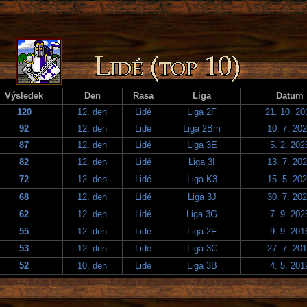
Výsledek
Den
Rasa
Liga
Datum
120
12. den
Lidé
Liga 2F
21. 10. 20
92
12. den
Lidé
Liga 2Bm
10. 7. 20
87
12. den
Lidé
Liga 3E
5. 2. 202
82
12. den
Lidé
Liga 3I
13. 7. 20
72
12. den
Lidé
Liga K3
15. 5. 20
68
12. den
Lidé
Liga 3J
30. 7. 20
62
12. den
Lidé
Liga 3G
7. 9. 202
55
12. den
Lidé
Liga 2F
9. 9. 201
53
12. den
Lidé
Liga 3C
27. 7. 20
52
10. den
Lidé
Liga 3B
4. 5. 201