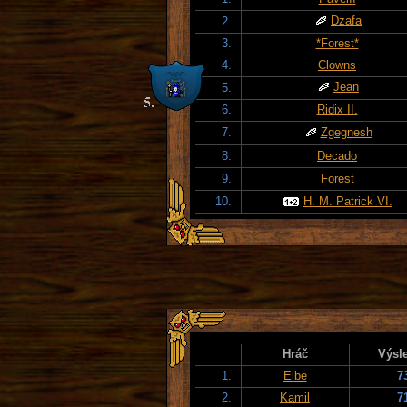
Dzafa
2.
3.
*Forest*
4.
Clowns
Jean
5.
6.
Ridix II.
7.
Zgegnesh
8.
Decado
9.
Forest
10.
H. M. Patrick VI.
Hráč
Výsl
1.
Elbe
7
2.
Kamil
7