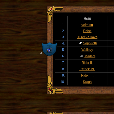
Hráč
1.
velmistr
2.
Rebel
3.
Turecká káva
Sephiroth
4.
5.
Walleyy
6.
Madara
7.
Ridix II.
8.
Patrick VI.
9.
Ridix III.
10.
Kragh