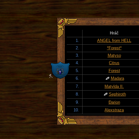
Hráč
1.
ANGEL from HELL
2.
*Forest*
3.
Matyso
4.
Citrus
5.
Forest
6.
Madara
7.
Matylda II.
8.
Sephiroth
9.
Đarion
10.
Alexstraza