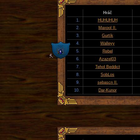
Hráč
1.
HUHUHUH
2.
Maxpol II.
3.
Gurtík
4.
Walleyy
5.
Rebel
6.
Azazel03
7.
Tehol Beddict
8.
SobLos
9.
sebascn II.
10.
Dar-Kunor