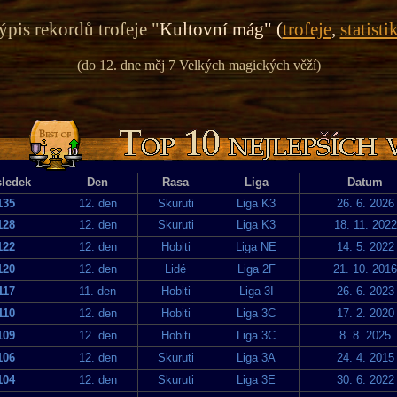
pis rekordů trofeje "
Kultovní mág" (
trofeje
,
statisti
(do 12. dne měj 7 Velkých magických věží)
ledek
Den
Rasa
Liga
Datum
135
12. den
Skuruti
Liga K3
26. 6. 2026
128
12. den
Skuruti
Liga K3
18. 11. 2022
122
12. den
Hobiti
Liga NE
14. 5. 2022
120
12. den
Lidé
Liga 2F
21. 10. 2016
117
11. den
Hobiti
Liga 3I
26. 6. 2023
110
12. den
Hobiti
Liga 3C
17. 2. 2020
109
12. den
Hobiti
Liga 3C
8. 8. 2025
106
12. den
Skuruti
Liga 3A
24. 4. 2015
104
12. den
Skuruti
Liga 3E
30. 6. 2022