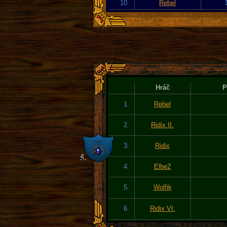
10.
Rebel
Hráč
P
1.
Rebel
2.
Ridix II.
3.
Ridix
4.
Elbe2
5.
Wolfik
6.
Ridix VI.