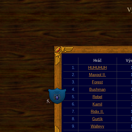
Vý
Hráč
Výs
1.
HUHUHUH
2.
Maxpol II.
3.
Forest
4.
Bushman
5.
Rebel
6.
Kamil
7.
Ridix II.
8.
Gurtík
9.
Walleyy