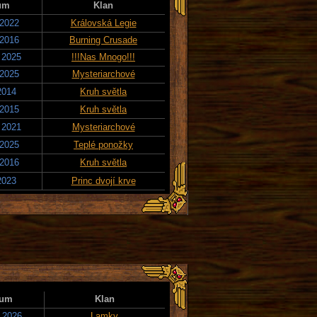
um
Klan
 2022
Královská Legie
 2016
Burning Crusade
 2025
!!!Nas Mnogo!!!
 2025
Mysteriarchové
2014
Kruh světla
 2015
Kruh světla
 2021
Mysteriarchové
 2025
Teplé ponožky
 2016
Kruh světla
2023
Princ dvojí krve
tum
Klan
. 2026
Lamky