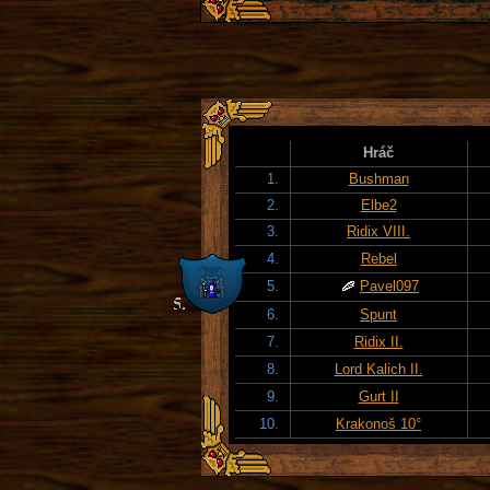
Hráč
1.
Bushman
2.
Elbe2
3.
Ridix VIII.
4.
Rebel
5.
Pavel097
6.
Spunt
7.
Ridix II.
8.
Lord Kalich II.
9.
Gurt II
10.
Krakonoš 10°