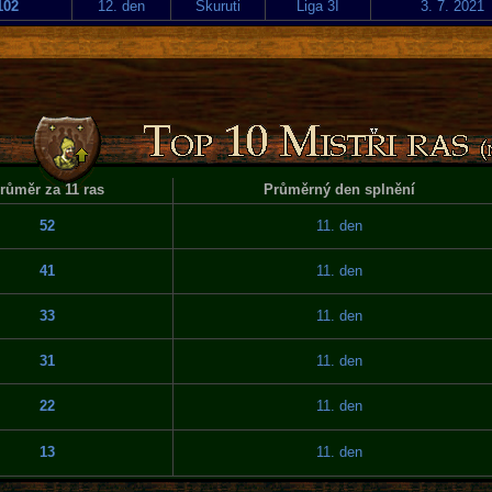
102
12. den
Skuruti
Liga 3I
3. 7. 2021
růměr za 11 ras
Průměrný den splnění
52
11. den
41
11. den
33
11. den
31
11. den
22
11. den
13
11. den