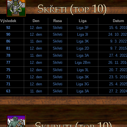
Výsledek
Den
Rasa
Liga
Datum
92
12. den
Skřeti
Liga 3F
15. 6. 201
90
12. den
Skřeti
Liga 3I
24. 10. 202
86
11. den
Skřeti
Liga 3K
9. 3. 2022
81
12. den
Skřeti
Liga 2D
9. 7. 2015
78
11. den
Skřeti
Liga 3A
27. 4. 202
77
12. den
Skřeti
Liga 2Bm
26. 11. 201
75
12. den
Skřeti
Liga 3L
20. 7. 202
71
12. den
Skřeti
Liga 3K
23. 5. 201
71
12. den
Skřeti
Liga 3G
25. 4. 202
63
11. den
Skřeti
Liga 3A
27. 2. 202