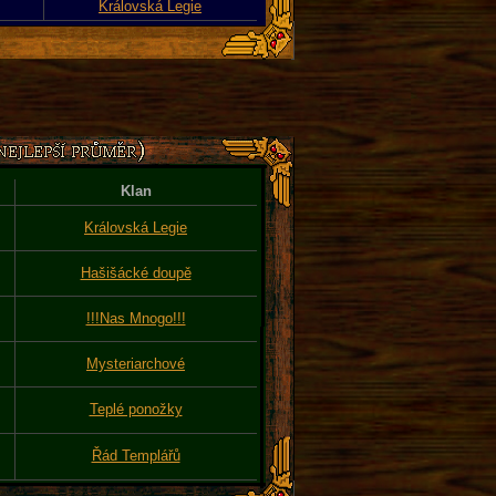
Královská Legie
Klan
Královská Legie
Hašišácké doupě
!!!Nas Mnogo!!!
Mysteriarchové
Teplé ponožky
Řád Templářů