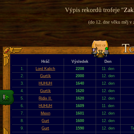
Výpis rekordů trofeje "
Zak
(do 12. dne věku měj v 
Hráč
Výsledek
Den
1.
Lord Kalich
2208
11. den
2.
Gurtík
2000
12. den
3.
HUHUH
1640
12. den
4.
Gurtík
1620
12. den
5.
Ridix II.
1620
12. den
6.
HUHUH
1609
11. den
7.
Mexn
1601
12. den
8.
Gurt
1600
12. den
9.
Gurt
1590
12. den
T