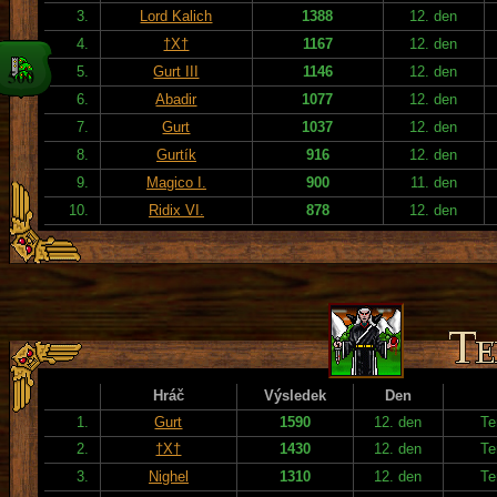
3.
Lord Kalich
1388
12. den
4.
†X†
1167
12. den
5.
Gurt III
1146
12. den
6.
Abadir
1077
12. den
7.
Gurt
1037
12. den
8.
Gurtík
916
12. den
9.
Magico I.
900
11. den
10.
Ridix VI.
878
12. den
Hráč
Výsledek
Den
1.
Gurt
1590
12. den
Te
2.
†X†
1430
12. den
Te
3.
Nighel
1310
12. den
Te