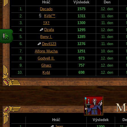
Hráč
Výsledek
Den
1.
Decado
1575
12. den
Kýbl™
2.
1311
11. den
3.
†X†
1300
11. den
Dzafa
4.
1295
12. den
5.
Beny I.
1285
11. den
6.
Devil123
1276
11. den
7.
Alfons Mucha
1251
10. den
8.
Godyell II.
973
12. den
9.
Gharz
757
12. den
10.
Kybl
698
12. den
Hráč
Výsledek
De
Jean
1.
1300
11. 