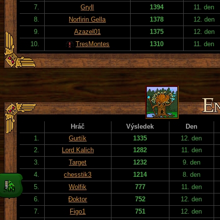
7.
Gryll
1394
11. den
8.
Norfirin Gella
1378
12. den
9.
Azazel01
1375
12. den
10.
TresMontes
1310
11. den
Hráč
Výsledek
Den
1.
Gurtík
1335
12. den
2.
Lord Kalich
1282
11. den
3.
Target
1232
9. den
4.
chesstik3
1214
8. den
5.
Wolfik
777
11. den
6.
Đoktor
752
12. den
7.
Figo1
751
12. den