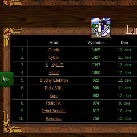
Hráč
Výsledek
Den
1.
Gurtík
1485
12. den
2.
Kyblix
1427
11. den
Kýbl™
3.
1397
12. den
4.
Elbe2
1000
12. den
5.
Bludný Elektron
922
12. den
6.
Ridix VIII.
900
11. den
7.
Lord
882
12. den
8.
Ridix IV.
874
9. den
9.
Tehol Beddict
817
12. den
10.
Kyselica
750
12. den