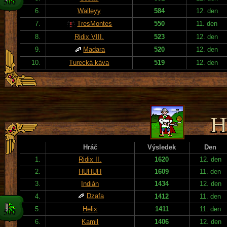
6.
Walleyy
584
12. den
7.
TresMontes
550
11. den
8.
Ridix VIII.
523
12. den
9.
Madara
520
12. den
10.
Turecká káva
519
12. den
Hráč
Výsledek
Den
1.
Ridix II.
1620
12. den
2.
HUHUH
1609
11. den
3.
Indián
1434
12. den
Dzafa
4.
1412
11. den
5.
Helix
1411
11. den
6.
Kamil
1406
12. den