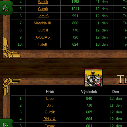
4.
Wolfik
1158
11. den
Te
5.
Gurtík
1041
12. den
Te
6.
Lomir5
991
12. den
Te
7.
Matylda III.
800
11. den
Te
8.
Gurt II
770
12. den
Te
9.
_GOLIAS_
720
12. den
Te
10.
Haleth
624
10. den
Te
Hráč
Výsledek
Den
1.
Elbe
840
12. den
2.
3bit
730
11. den
3.
Gurtík
605
12. den
4.
Ridix X.
604
12. den
5.
Cosac
601
12. den