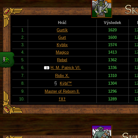
Hráč
Výsledek
1.
Gurtík
1620
1
2.
Gurt
1600
1
3.
Kyblix
1574
1
4.
Magico
1413
1
5.
Rebel
1362
1
6.
H. M. Patrick VI.
1336
1
7.
Ridix X.
1310
1
8.
Kýbl™
1304
1
9.
Master of Reborn ll.
1296
1
10.
†X†
1289
1