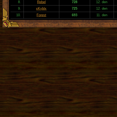
8.
Rebel
728
12. den
9.
xKyblx
725
12. den
10.
Forest
693
11. den