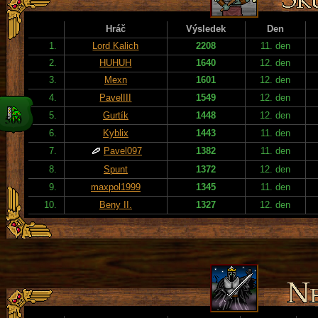
Hráč
Výsledek
Den
1.
Lord Kalich
2208
11. den
2.
HUHUH
1640
12. den
3.
Mexn
1601
12. den
4.
PavelIII
1549
12. den
5.
Gurtík
1448
12. den
6.
Kyblix
1443
11. den
7.
Pavel097
1382
11. den
8.
Spunt
1372
12. den
9.
maxpol1999
1345
11. den
10.
Beny II.
1327
12. den