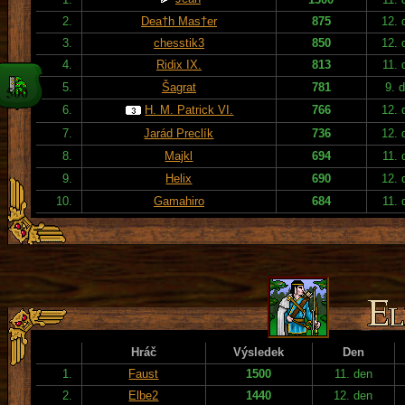
2.
Dea†h Mas†er
875
12. 
3.
chesstik3
850
12. 
4.
Ridix IX.
813
11. 
5.
Šagrat
781
9. 
6.
H. M. Patrick VI.
766
12. 
7.
Jarád Preclík
736
12. 
8.
Majkl
694
11. 
9.
Helix
690
12. 
10.
Gamahiro
684
11. 
Hráč
Výsledek
Den
1.
Faust
1500
11. den
2.
Elbe2
1440
12. den