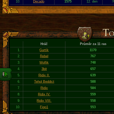
10.
Decado
1575
12. den
Hráč
Průměr za 11 ras
1.
Gurtík
1170
2.
Rebel
767
3.
Wolfik
748
4.
3bit
657
5.
Ridix II.
639
6.
Tehol Beddict
588
7.
Ridix
584
8.
Ridix IV.
559
9.
Ridix VIII.
558
10.
Figo1
553