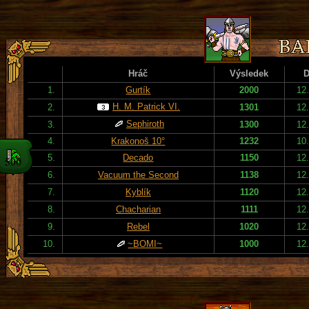
Hráč
Výsledek
D
1.
Gurtík
2000
12
H. M. Patrick VI.
2.
1301
12
Sephiroth
3.
1300
12
4.
Krakonoš 10°
1232
10
5.
Decado
1150
12
6.
Vacuum the Second
1138
12
7.
Kyblík
1120
12
8.
Chacharian
1111
12
9.
Rebel
1020
12
10.
~BOMI~
1000
12