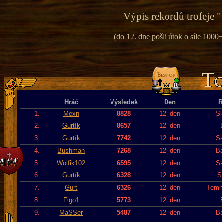
Výpis rekordů trofeje "
(do 12. dne pošli útok o síle 1000+
Hráč
Výsledek
Den
R
1.
Mexn
8828
12. den
Sk
2.
Gurtík
8657
12. den
3.
Gurtík
7742
12. den
Sk
4.
Bushman
7268
12. den
Ba
5.
Wolfik102
6595
12. den
Sk
6.
Gurtík
6328
12. den
S
7.
Gurt
6326
12. den
Temn
8.
Figo1
5773
12. den
9.
MaSSer
5487
12. den
Ba