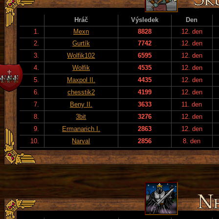
Hráč
Výsledek
Den
1.
Mexn
8828
12. den
2.
Gurtík
7742
12. den
3.
Wolfik102
6595
12. den
4.
Wolfik
4535
12. den
5.
Maxpol II.
4435
12. den
6.
chesstik2
4199
12. den
7.
Beny II.
3633
11. den
8.
3bit
3276
12. den
9.
Ermanarich I.
2863
12. den
10.
Narval
2856
8. den