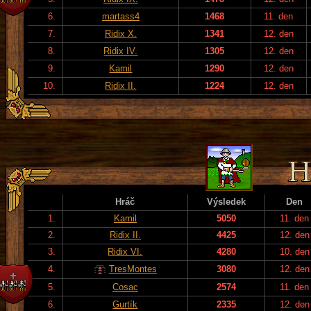
6.
martass4
1468
11. den
7.
Ridix X.
1341
12. den
8.
Ridix IV.
1305
12. den
9.
Kamil
1290
12. den
10.
Ridix II.
1224
12. den
Hráč
Výsledek
Den
1.
Kamil
5050
11. den
2.
Ridix II.
4425
12. den
3.
Ridix VI.
4280
10. den
4.
TresMontes
3080
12. den
5.
Cosac
2574
11. den
6.
Gurtík
2335
12. den