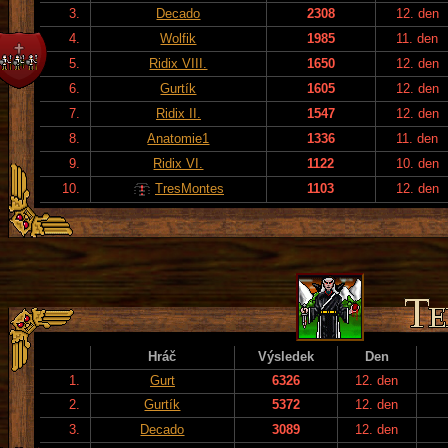
3.
Decado
2308
12. den
4.
Wolfik
1985
11. den
5.
Ridix VIII.
1650
12. den
6.
Gurtík
1605
12. den
7.
Ridix II.
1547
12. den
8.
Anatomie1
1336
11. den
9.
Ridix VI.
1122
10. den
10.
TresMontes
1103
12. den
Hráč
Výsledek
Den
1.
Gurt
6326
12. den
2.
Gurtík
5372
12. den
3.
Decado
3089
12. den