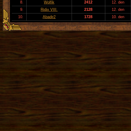
8.
Wolfik
2412
12. den
9.
Ridix VIII.
2128
12. den
10.
Abadir2
1728
10. den