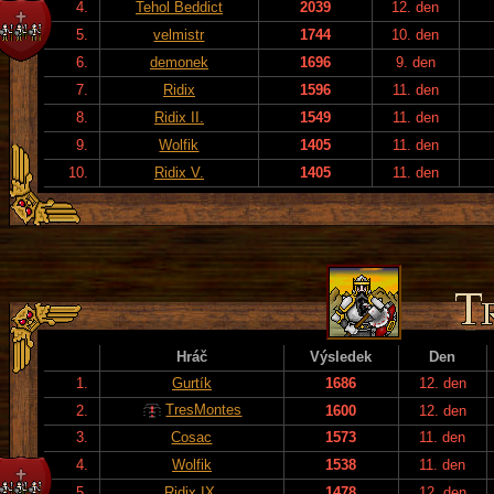
4.
Tehol Beddict
2039
12. den
5.
velmistr
1744
10. den
6.
demonek
1696
9. den
7.
Ridix
1596
11. den
8.
Ridix II.
1549
11. den
9.
Wolfik
1405
11. den
10.
Ridix V.
1405
11. den
Hráč
Výsledek
Den
1.
Gurtík
1686
12. den
TresMontes
2.
1600
12. den
3.
Cosac
1573
11. den
4.
Wolfik
1538
11. den
5.
Ridix IX.
1478
12. den