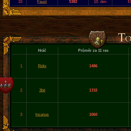
10.
Faust
5382
10. den
E
Hráč
Průměr za 11 ras
1.
Ridix
1486
2.
3bit
1332
3.
Incanus
1060