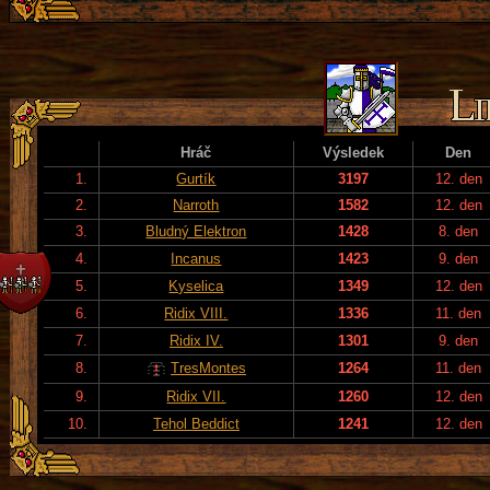
Hráč
Výsledek
Den
1.
Gurtík
3197
12. den
2.
Narroth
1582
12. den
3.
Bludný Elektron
1428
8. den
4.
Incanus
1423
9. den
5.
Kyselica
1349
12. den
6.
Ridix VIII.
1336
11. den
7.
Ridix IV.
1301
9. den
8.
TresMontes
1264
11. den
9.
Ridix VII.
1260
12. den
10.
Tehol Beddict
1241
12. den