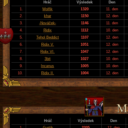
Hráč
Výsledek
Den
1.
Wolfik
1320
11. den
2.
khar
1150
12. den
3.
-Nováček-
1146
11. den
4.
Ridix
1112
10. den
5.
Tehol Beddict
1107
12. den
6.
Ridix V.
1051
12. den
7.
Ridix VI.
1047
12. den
8.
3bit
1027
10. den
9.
Incanus
1005
10. den
10.
Ridix II.
1004
12. den
Hráč
Výsledek
Den
1.
Gurtík
2205
12. den