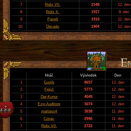
7.
Ridix VII.
2148
12. den
8.
Ridix X.
1917
9. den
9.
PavelI
1910
12. den
10.
Decado
1904
12. den
Hráč
Výsledek
Den
1.
Gurtík
8657
12. den
2.
Figo1
5773
12. den
3.
Dar-Kunor
4049
12. den
4.
Ezio Auditore
3074
12. den
5.
martass4
3038
11. den
6.
Cosac
2946
11. den
7.
Ridix VII.
2722
11. den