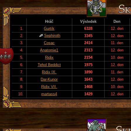
Hráč
Výsledek
Den
1.
Gurtík
6328
12. den
Sephiroth
2.
3345
12. den
3.
Cosac
2414
11. den
4.
Anatomie1
2313
12. den
5.
Ridix
2154
10. den
6.
Tehol Beddict
1975
12. den
7.
Ridix IX.
1890
11. den
8.
Dar-Kunor
1643
12. den
9.
Ridix VII.
1468
10. den
10.
martass4
1429
12. den