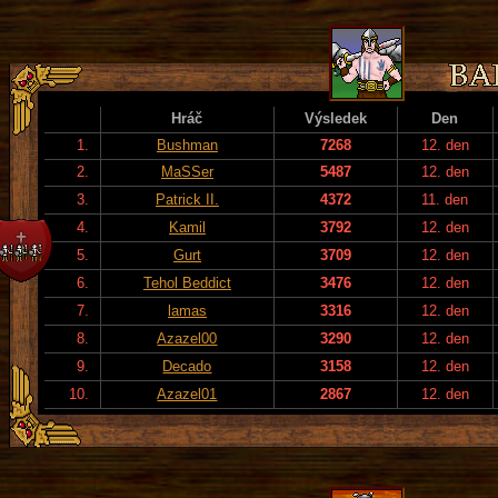
Hráč
Výsledek
Den
1.
Bushman
7268
12. den
2.
MaSSer
5487
12. den
3.
Patrick II.
4372
11. den
4.
Kamil
3792
12. den
5.
Gurt
3709
12. den
6.
Tehol Beddict
3476
12. den
7.
lamas
3316
12. den
8.
Azazel00
3290
12. den
9.
Decado
3158
12. den
10.
Azazel01
2867
12. den