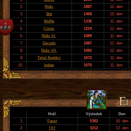
2.
Ridix
1887
12. den
3.
3bit
1468
10. den
4.
Wolfik
1336
11. den
5.
Cosac
1224
12. den
6.
Ridix IV.
1089
11. den
7.
Decado
1087
12. den
8.
Ridix VII.
1082
12. den
9.
Tehol Beddict
1072
11. den
10.
Indián
1070
11. den
Hráč
Výsledek
Den
1.
Faust
5382
10. den
2.
†X†
3212
12. den