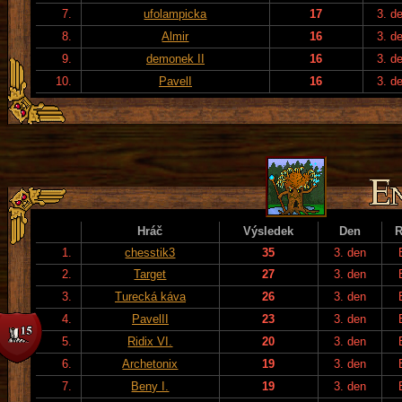
7.
ufolampicka
17
3. d
8.
Almir
16
3. d
9.
demonek II
16
3. d
10.
PavelI
16
3. d
Hráč
Výsledek
Den
R
1.
chesstik3
35
3. den
2.
Target
27
3. den
3.
Turecká káva
26
3. den
4.
PavelII
23
3. den
5.
Ridix VI.
20
3. den
6.
Archetonix
19
3. den
7.
Beny I.
19
3. den