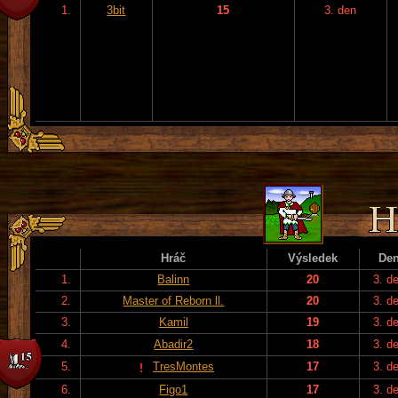
1.
3bit
15
3. den
Hráč
Výsledek
De
1.
Balinn
20
3. d
2.
Master of Reborn ll.
20
3. d
3.
Kamil
19
3. d
4.
Abadir2
18
3. d
5.
TresMontes
17
3. d
6.
Figo1
17
3. d