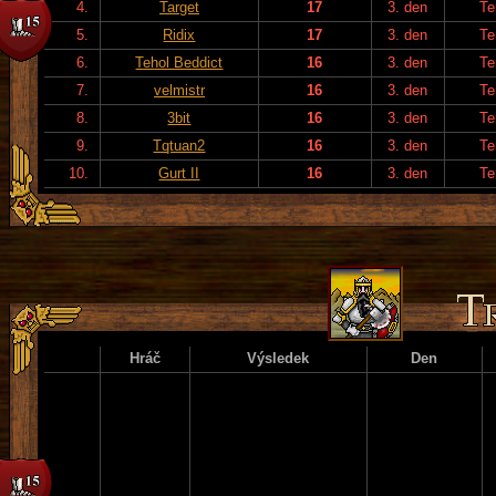
4.
Target
17
3. den
Te
5.
Ridix
17
3. den
Te
6.
Tehol Beddict
16
3. den
Te
7.
velmistr
16
3. den
Te
8.
3bit
16
3. den
Te
9.
Tqtuan2
16
3. den
Te
10.
Gurt II
16
3. den
Te
Hráč
Výsledek
Den