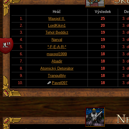
Hráč
Výsledek
De
1.
Maxpol II.
25
3. 
2.
LordKikin1
20
3. 
3.
Tehol Beddict
19
3. 
4.
Narval
19
3. 
5.
*-F-E-A-R-*
19
3. 
6.
maxpol1999
18
3. 
7.
Abadir
18
3. 
8.
Atomický Detonátor
18
3. 
9.
Tranquillity
18
3. 
10.
Pavel097
18
3. 