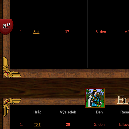
1.
3bit
17
3. den
Má
Hráč
Výsledek
Den
Rasa
1.
†X†
20
3. den
Elfov