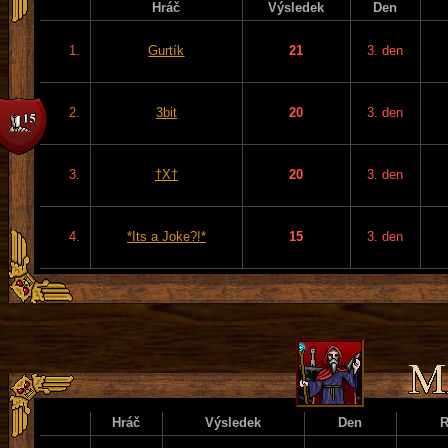
Hráč
Výsledek
Den
1.
Gurtík
21
3. den
2.
3bit
20
3. den
3.
†X†
20
3. den
4.
*Its a Joke?!*
15
3. den
Hráč
Výsledek
Den
R