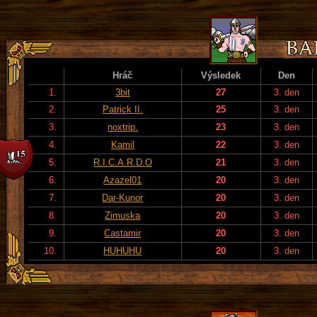
Hráč
Výsledek
Den
1.
3bit
27
3. den
2.
Patrick II.
25
3. den
3.
noxtrip.
23
3. den
4.
Kamil
22
3. den
5.
R.I.C.A.R.D.O
21
3. den
6.
Azazel01
20
3. den
7.
Dar-Kunor
20
3. den
8.
Zimuska
20
3. den
9.
Castamir
20
3. den
10.
HUHUHU
20
3. den