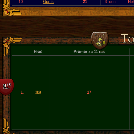
10.
Gurtík
21
3. den
Ne
Hráč
Průměr za 11 ras
1.
3bit
17