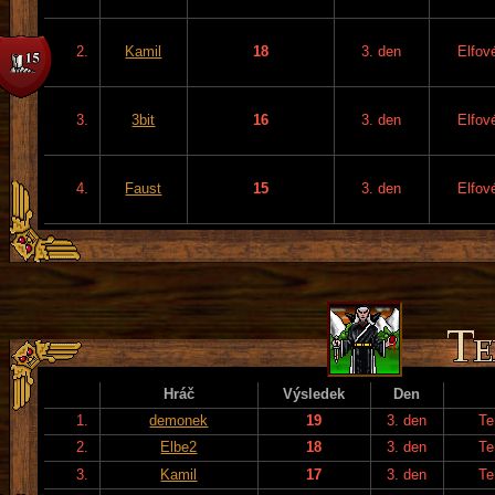
2.
Kamil
18
3. den
Elfov
3.
3bit
16
3. den
Elfov
4.
Faust
15
3. den
Elfov
Hráč
Výsledek
Den
1.
demonek
19
3. den
Te
2.
Elbe2
18
3. den
Te
3.
Kamil
17
3. den
Te