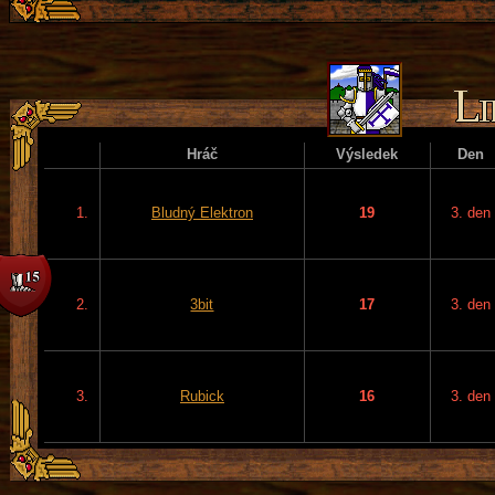
Hráč
Výsledek
Den
1.
Bludný Elektron
19
3. den
2.
3bit
17
3. den
3.
Rubick
16
3. den