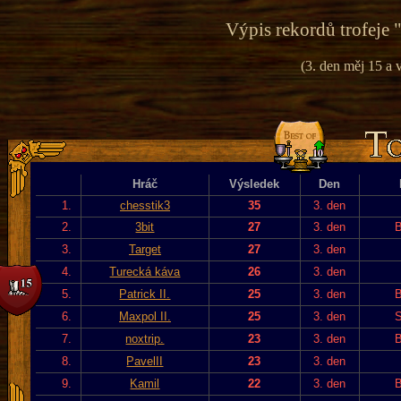
Výpis rekordů trofeje 
(3. den měj 15 a v
Hráč
Výsledek
Den
1.
chesstik3
35
3. den
2.
3bit
27
3. den
B
3.
Target
27
3. den
4.
Turecká káva
26
3. den
5.
Patrick II.
25
3. den
B
6.
Maxpol II.
25
3. den
S
7.
noxtrip.
23
3. den
B
8.
PavelII
23
3. den
9.
Kamil
22
3. den
B