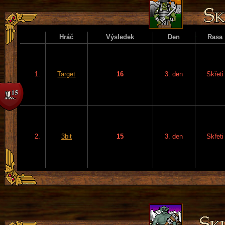
Hráč
Výsledek
Den
Rasa
1.
Target
16
3. den
Skřeti
2.
3bit
15
3. den
Skřeti