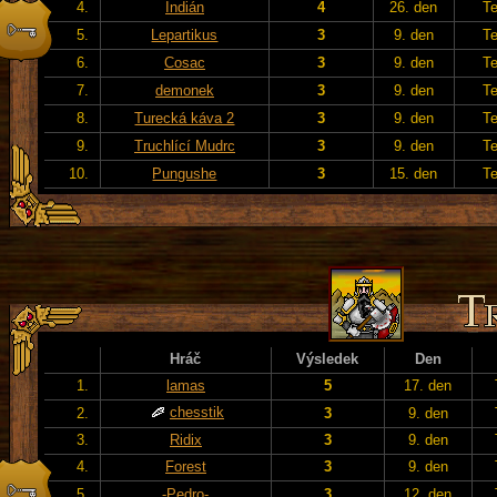
4.
Indián
4
26. den
T
5.
Lepartikus
3
9. den
T
6.
Cosac
3
9. den
T
7.
demonek
3
9. den
T
8.
Turecká káva 2
3
9. den
T
9.
Truchlící Mudrc
3
9. den
T
10.
Pungushe
3
15. den
T
Hráč
Výsledek
Den
1.
lamas
5
17. den
chesstik
2.
3
9. den
3.
Ridix
3
9. den
4.
Forest
3
9. den
5.
-Pedro-
3
12. den