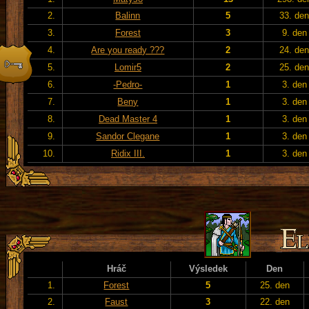
2.
Balinn
5
33. de
3.
Forest
3
9. den
4.
Are you ready ???
2
24. de
5.
Lomir5
2
25. de
6.
-Pedro-
1
3. den
7.
Beny
1
3. den
8.
Dead Master 4
1
3. den
9.
Sandor Clegane
1
3. den
10.
Ridix III.
1
3. den
Hráč
Výsledek
Den
1.
Forest
5
25. den
2.
Faust
3
22. den