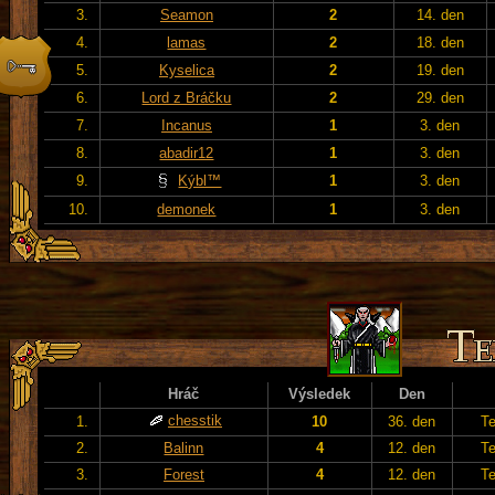
3.
Seamon
2
14. den
4.
lamas
2
18. den
5.
Kyselica
2
19. den
6.
Lord z Bráčku
2
29. den
7.
Incanus
1
3. den
8.
abadir12
1
3. den
9.
Kýbl™
1
3. den
10.
demonek
1
3. den
Hráč
Výsledek
Den
chesstik
1.
10
36. den
T
2.
Balinn
4
12. den
T
3.
Forest
4
12. den
T