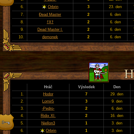
6.
Orbrin
3
23. den
7.
Đead Master
2
6. den
8.
†X†
2
6. den
9.
Dead Master l.
2
6. den
10.
demonek
2
6. den
Hráč
Výsledek
Den
1.
Hodor
7
29. den
2.
Lomir5
3
9. den
3.
-Pedro-
2
6. den
4.
Ridix XI.
2
16. den
5.
Niellon3
1
3. den
6.
Orbrin
1
3. den