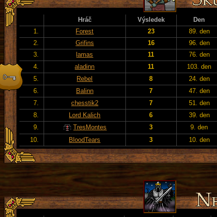
Hráč
Výsledek
Den
1.
Forest
23
89. den
2.
Grifins
16
96. den
3.
lamas
11
76. den
4.
aladinn
11
103. den
5.
Rebel
8
24. den
6.
Balinn
7
47. den
7.
chesstik2
7
51. den
8.
Lord Kalich
6
39. den
9.
TresMontes
3
9. den
10.
BloodTears
3
10. den