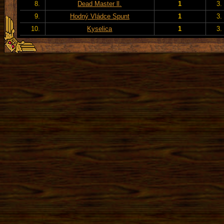
8.
Dead Master ll.
1
3.
9.
Hodný Vládce Spunt
1
3.
10.
Kyselica
1
3.