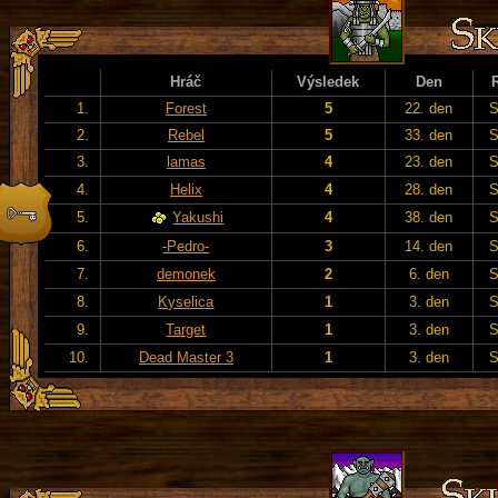
Hráč
Výsledek
Den
1.
Forest
5
22. den
S
2.
Rebel
5
33. den
S
3.
lamas
4
23. den
S
4.
Helix
4
28. den
S
5.
Yakushi
4
38. den
S
6.
-Pedro-
3
14. den
S
7.
demonek
2
6. den
S
8.
Kyselica
1
3. den
S
9.
Target
1
3. den
S
10.
Dead Master 3
1
3. den
S