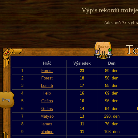
Výpis rekordů trofeje
(alespoň 3x vyhr
Hráč
Výsledek
Den
1.
Forest
23
89. den
2.
Forest
18
56. den
3.
Lomir5
17
55. den
4.
Helix
16
69. den
5.
Grifins
16
96. den
6.
Grifins
14
94. den
7.
Matyso
13
298. den
8.
lamas
11
76. den
9.
aladinn
11
103. den