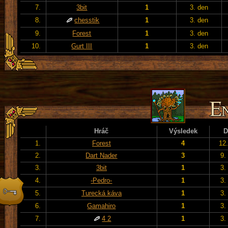
7.
3bit
1
3. den
8.
chesstik
1
3. den
9.
Forest
1
3. den
10.
Gurt III
1
3. den
Hráč
Výsledek
D
1.
Forest
4
12
2.
Dart Nader
3
9.
3.
3bit
1
3.
4.
-Pedro-
1
3.
5.
Turecká káva
1
3.
6.
Gamahiro
1
3.
7.
4 2
1
3.