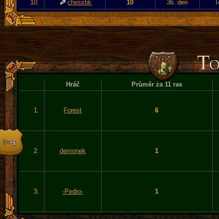
10.
chesstik
10
36. den
T
Hráč
Průměr za 11 ras
1.
Forest
6
2.
demonek
1
3.
-Pedro-
1