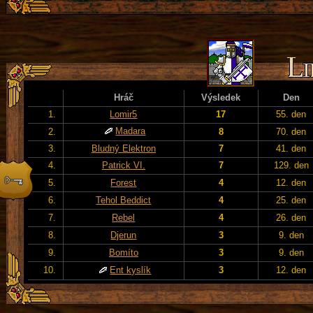
Hráč
Výsledek
Den
1.
Lomir5
17
55. den
Madara
2.
8
70. den
3.
Bludný Elektron
7
41. den
4.
Patrick VI.
7
129. den
5.
Forest
4
12. den
6.
Tehol Beddict
4
25. den
7.
Rebel
4
26. den
8.
Djerun
3
9. den
9.
Bomíto
3
9. den
10.
Ent kyslík
3
12. den