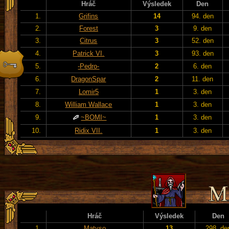
Hráč
Výsledek
Den
1.
Grifins
14
94. den
2.
Forest
3
9. den
3.
Citrus
3
52. den
4.
Patrick VI.
3
93. den
5.
-Pedro-
2
6. den
6.
DragonSpar
2
11. den
7.
Lomir5
1
3. den
8.
William Wallace
1
3. den
9.
~BOMI~
1
3. den
10.
Ridix VII.
1
3. den
Hráč
Výsledek
Den
1.
Matyso
13
298. de