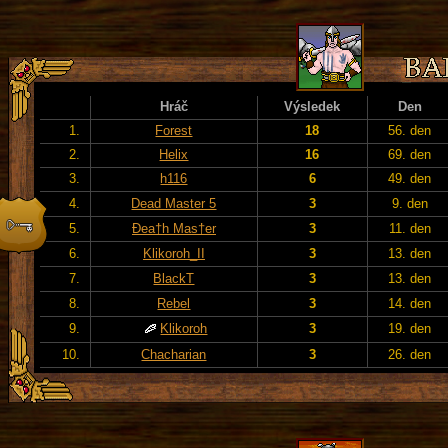
Hráč
Výsledek
Den
1.
Forest
18
56. den
2.
Helix
16
69. den
3.
h116
6
49. den
4.
Dead Master 5
3
9. den
5.
Đea†h Mas†er
3
11. den
6.
Klikoroh_II
3
13. den
7.
BlackT
3
13. den
8.
Rebel
3
14. den
9.
Klikoroh
3
19. den
10.
Chacharian
3
26. den