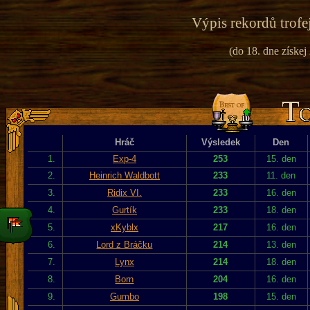
Výpis rekordů trofe
(do 18. dne získej
Hráč
Výsledek
Den
1.
Exp-4
253
15. den
2.
Heinrich Waldbott
233
11. den
3.
Ridix VI.
233
16. den
4.
Gurtík
233
18. den
5.
xKyblx
217
16. den
6.
Lord z Bráčku
214
13. den
7.
Lynx
214
18. den
8.
Born
204
16. den
9.
Gumbo
198
15. den