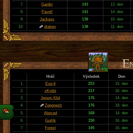
7.
Gardin
143
13. den
8.
PavelI
141
14. den
9.
Jackass
138
10. den
10.
draken
138
11. den
Hráč
Výsledek
Den
1.
Exp-4
253
15. den
2.
xKyblx
217
16. den
3.
Jenom Klid
176
14. den
4.
Zgegnesh
176
18. den
5.
Abeced
168
14. den
6.
Gurtík
150
16. den
7.
Forest
145
15. den