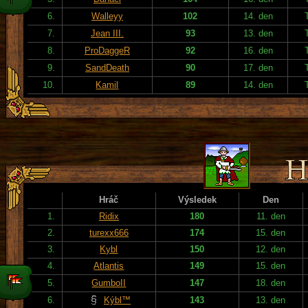
6.
Walleyy
102
14. den
7.
Jean III.
93
13. den
8.
ProDaggeR
92
16. den
9.
SandDeath
90
17. den
10.
Kamil
89
14. den
Hráč
Výsledek
Den
1.
Ridix
180
11. den
2.
turexx666
174
15. den
3.
Kybl
150
12. den
4.
Atlantis
149
15. den
5.
GumboII
147
18. den
6.
Kýbl™
143
13. den