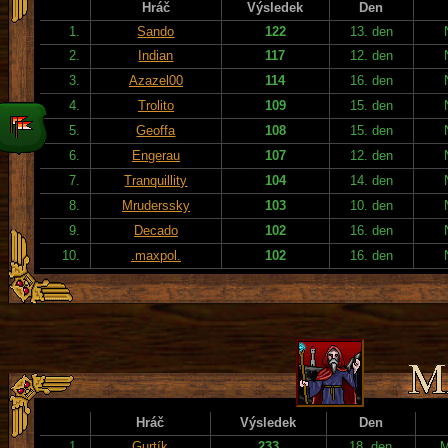
Hráč
Výsledek
Den
1.
Sando
122
13. den
2.
Indian
117
12. den
3.
Azazel00
114
16. den
4.
Trolito
109
15. den
5.
Geoffa
108
15. den
6.
Engerau
107
12. den
7.
Tranquillity
104
14. den
8.
Mruderssky
103
10. den
9.
Decado
102
16. den
10.
.maxpol.
102
16. den
Hráč
Výsledek
Den
1.
Gurtík
233
18. den