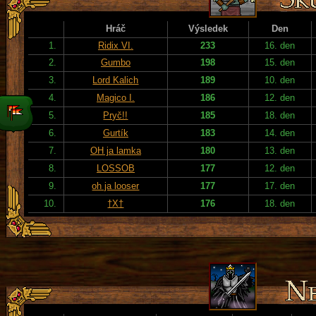
Hráč
Výsledek
Den
1.
Ridix VI.
233
16. den
2.
Gumbo
198
15. den
3.
Lord Kalich
189
10. den
4.
Magico I.
186
12. den
5.
Pryč!!
185
18. den
6.
Gurtík
183
14. den
7.
OH ja lamka
180
13. den
8.
LOSSOB
177
12. den
9.
oh ja looser
177
17. den
10.
†X†
176
18. den