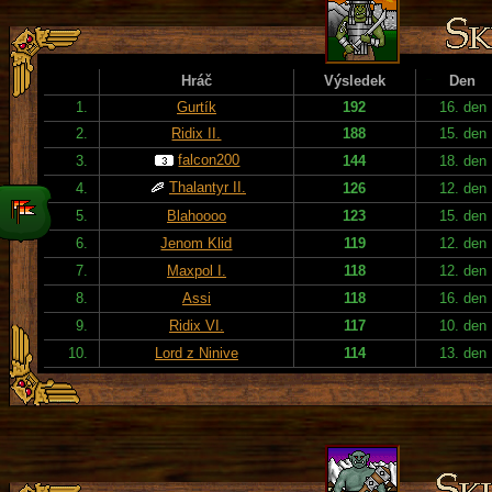
Hráč
Výsledek
Den
1.
Gurtík
192
16. den
2.
Ridix II.
188
15. den
falcon200
3.
144
18. den
Thalantyr II.
4.
126
12. den
5.
Blahoooo
123
15. den
6.
Jenom Klid
119
12. den
7.
Maxpol I.
118
12. den
8.
Assi
118
16. den
9.
Ridix VI.
117
10. den
10.
Lord z Ninive
114
13. den