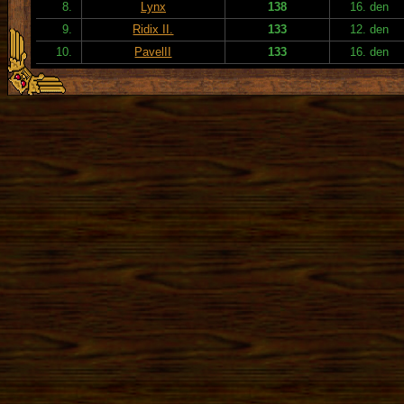
8.
Lynx
138
16. den
9.
Ridix II.
133
12. den
10.
PavelII
133
16. den