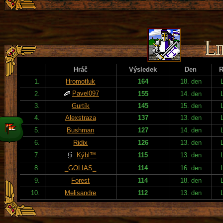
Hráč
Výsledek
Den
R
1.
Hromotluk
164
18. den
Pavel097
2.
155
14. den
3.
Gurtík
145
15. den
4.
Alexstraza
137
13. den
5.
Bushman
127
14. den
6.
Ridix
126
13. den
7.
Kýbl™
115
13. den
8.
_GOLIAS_
114
16. den
9.
Forest
114
18. den
10.
Melisandre
112
13. den