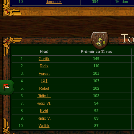
10.
demonek
194
16. den
Hráč
Průměr za 11 ras
1.
Gurtík
149
2.
Ridix
110
3.
Forest
103
4.
†X†
103
5.
Rebel
102
6.
Ridix II.
102
7.
Ridix VI.
94
8.
Kybl
92
9.
Ridix V.
89
10.
Wolfik
87