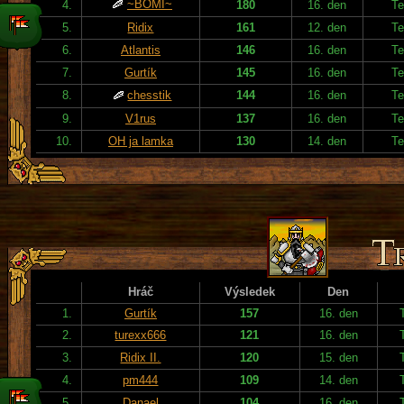
~BOMI~
4.
180
16. den
Te
5.
Ridix
161
12. den
Te
6.
Atlantis
146
16. den
Te
7.
Gurtík
145
16. den
Te
8.
chesstik
144
16. den
Te
9.
V1rus
137
16. den
Te
10.
OH ja lamka
130
14. den
Te
Hráč
Výsledek
Den
1.
Gurtík
157
16. den
2.
turexx666
121
16. den
3.
Ridix II.
120
15. den
4.
pm444
109
14. den
5.
Danael
104
16. den