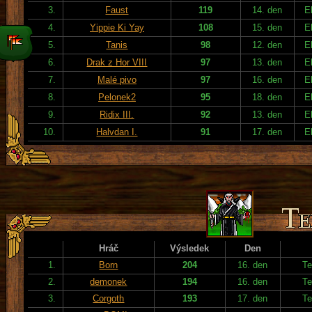
3.
Faust
119
14. den
E
4.
Yippie Ki Yay
108
15. den
E
5.
Tanis
98
12. den
E
6.
Drak z Hor VIII
97
13. den
E
7.
Malé pivo
97
16. den
E
8.
Pelonek2
95
18. den
E
9.
Ridix III.
92
13. den
E
10.
Halvdan I.
91
17. den
E
Hráč
Výsledek
Den
1.
Born
204
16. den
Te
2.
demonek
194
16. den
Te
3.
Corgoth
193
17. den
Te