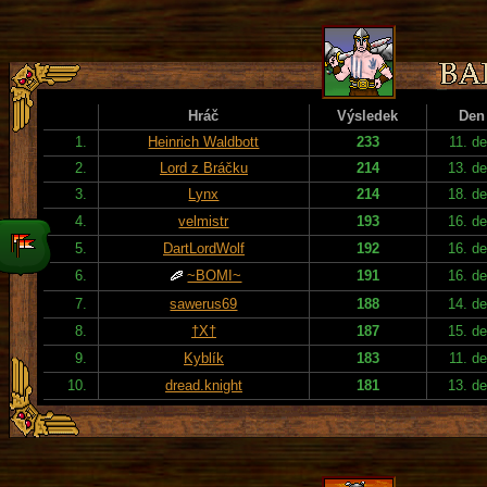
Hráč
Výsledek
Den
1.
Heinrich Waldbott
233
11. d
2.
Lord z Bráčku
214
13. d
3.
Lynx
214
18. d
4.
velmistr
193
16. d
5.
DartLordWolf
192
16. d
6.
~BOMI~
191
16. d
7.
sawerus69
188
14. d
8.
†X†
187
15. d
9.
Kyblík
183
11. d
10.
dread.knight
181
13. d