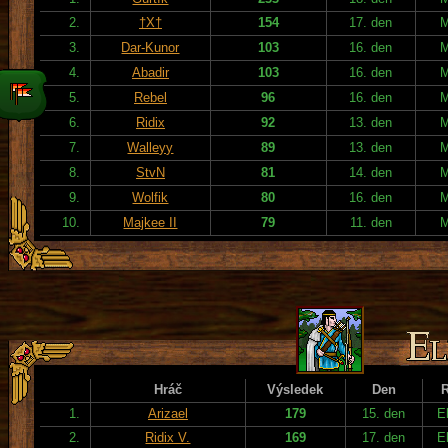
2.
†X†
154
17. den
3.
Dar-Kunor
103
16. den
4.
Abadir
103
16. den
5.
Rebel
96
16. den
6.
Ridix
92
13. den
7.
Walleyy
89
13. den
8.
StvN
81
14. den
9.
Wolfik
80
16. den
10.
Majkee II
79
11. den
Hráč
Výsledek
Den
1.
Arizael
179
15. den
E
2.
Ridix V.
169
17. den
E