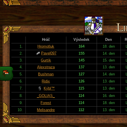
Hráč
Výsledek
Den
R
1.
Hromotluk
164
18. den
Pavel097
2.
155
14. den
3.
Gurtík
145
15. den
4.
Alexstraza
137
13. den
5.
Bushman
127
14. den
6.
Ridix
126
13. den
7.
Kýbl™
115
13. den
8.
_GOLIAS_
114
16. den
9.
Forest
114
18. den
10.
Melisandre
112
13. den