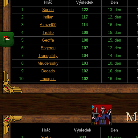
Hráč
Výsledek
Den
1.
Sando
122
13. den
2.
Indian
117
12. den
3.
Azazel00
114
16. den
4.
Trolito
109
15. den
5.
Geoffa
108
15. den
6.
Engerau
107
12. den
7.
Tranquillity
104
14. den
8.
Mruderssky
103
10. den
9.
Decado
102
16. den
10.
.maxpol.
102
16. den
Hráč
Výsledek
Den
1.
Gurtík
233
18. den