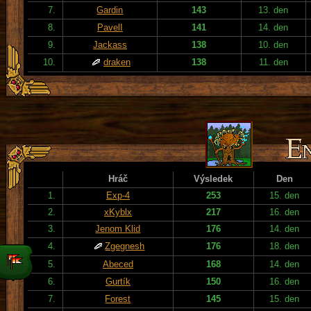
7.
Gardin
143
13. den
8.
PavelI
141
14. den
9.
Jackass
138
10. den
10.
draken
138
11. den
Hráč
Výsledek
Den
1.
Exp-4
253
15. den
2.
xKyblx
217
16. den
3.
Jenom Klid
176
14. den
4.
Zgegnesh
176
18. den
5.
Abeced
168
14. den
6.
Gurtík
150
16. den
7.
Forest
145
15. den