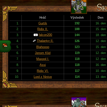
Hráč
Výsledek
Den
1.
Gurtík
192
16. den
2.
Ridix II.
188
15. den
falcon200
3.
144
18. den
Thalantyr II.
4.
126
12. den
5.
Blahoooo
123
15. den
6.
Jenom Klid
119
12. den
7.
Maxpol I.
118
12. den
8.
Assi
118
16. den
9.
Ridix VI.
117
10. den
10.
Lord z Ninive
114
13. den