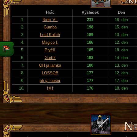
Hráč
Výsledek
Den
1.
Ridix VI.
233
16. den
2.
Gumbo
198
15. den
3.
Lord Kalich
189
10. den
4.
Magico I.
186
12. den
5.
Pryč!!
185
18. den
6.
Gurtík
183
14. den
7.
OH ja lamka
180
13. den
8.
LOSSOB
177
12. den
9.
oh ja looser
177
17. den
10.
†X†
176
18. den