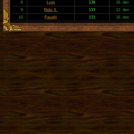
8.
Lynx
138
16. den
9.
Ridix II.
133
12. den
10.
PavelII
133
16. den