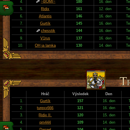
~BOMI~
4.
180
16. den
Te
5.
Ridix
161
12. den
Te
6.
Atlantis
146
16. den
Te
7.
Gurtík
145
16. den
Te
8.
chesstik
144
16. den
Te
9.
V1rus
137
16. den
Te
10.
OH ja lamka
130
14. den
Te
Hráč
Výsledek
Den
1.
Gurtík
157
16. den
2.
turexx666
121
16. den
3.
Ridix II.
120
15. den
4.
pm444
109
14. den
5.
Danael
104
16. den