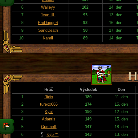
6.
Walleyy
102
14. den
7.
Jean III.
93
13. den
8.
ProDaggeR
92
16. den
9.
SandDeath
90
17. den
10.
Kamil
89
14. den
Hráč
Výsledek
Den
1.
Ridix
180
11. den
2.
turexx666
174
15. den
3.
Kybl
150
12. den
4.
Atlantis
149
15. den
5.
GumboII
147
18. den
6.
Kýbl™
143
13. den