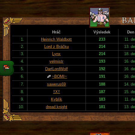
Hráč
Výsledek
Den
1.
Heinrich Waldbott
233
11. d
2.
Lord z Bráčku
214
13. d
3.
Lynx
214
18. d
4.
velmistr
193
16. d
5.
DartLordWolf
192
16. d
6.
~BOMI~
191
16. d
7.
sawerus69
188
14. d
8.
†X†
187
15. d
9.
Kyblík
183
11. d
10.
dread.knight
181
13. d