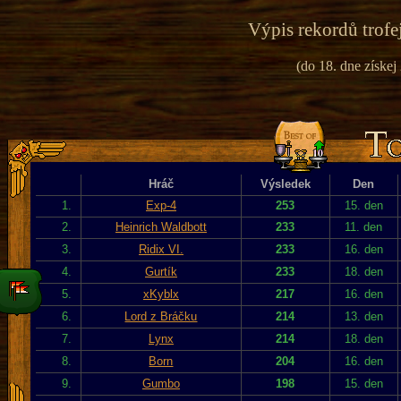
Výpis rekordů trofe
(do 18. dne získej
Hráč
Výsledek
Den
1.
Exp-4
253
15. den
2.
Heinrich Waldbott
233
11. den
3.
Ridix VI.
233
16. den
4.
Gurtík
233
18. den
5.
xKyblx
217
16. den
6.
Lord z Bráčku
214
13. den
7.
Lynx
214
18. den
8.
Born
204
16. den
9.
Gumbo
198
15. den