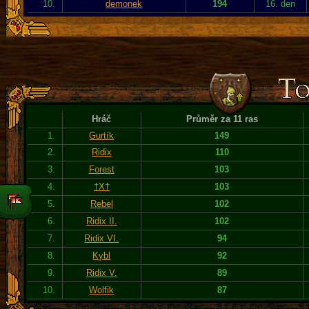
10.
demonek
194
16. den
Hráč
Průměr za 11 ras
1.
Gurtík
149
2.
Ridix
110
3.
Forest
103
4.
†X†
103
5.
Rebel
102
6.
Ridix II.
102
7.
Ridix VI.
94
8.
Kybl
92
9.
Ridix V.
89
10.
Wolfik
87