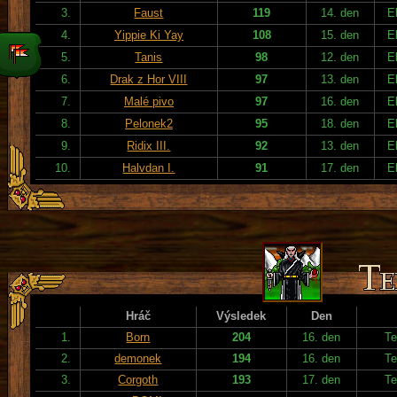
3.
Faust
119
14. den
E
4.
Yippie Ki Yay
108
15. den
E
5.
Tanis
98
12. den
E
6.
Drak z Hor VIII
97
13. den
E
7.
Malé pivo
97
16. den
E
8.
Pelonek2
95
18. den
E
9.
Ridix III.
92
13. den
E
10.
Halvdan I.
91
17. den
E
Hráč
Výsledek
Den
1.
Born
204
16. den
Te
2.
demonek
194
16. den
Te
3.
Corgoth
193
17. den
Te