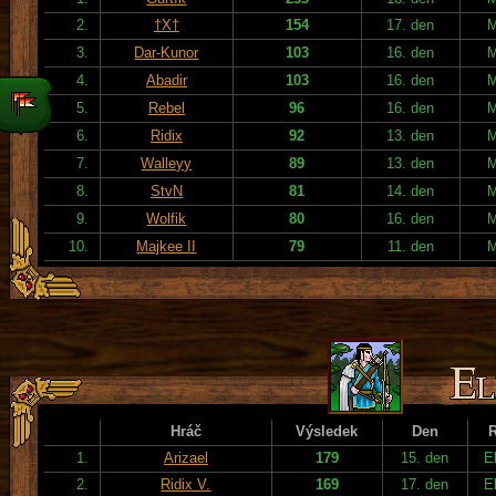
2.
†X†
154
17. den
3.
Dar-Kunor
103
16. den
4.
Abadir
103
16. den
5.
Rebel
96
16. den
6.
Ridix
92
13. den
7.
Walleyy
89
13. den
8.
StvN
81
14. den
9.
Wolfik
80
16. den
10.
Majkee II
79
11. den
Hráč
Výsledek
Den
1.
Arizael
179
15. den
E
2.
Ridix V.
169
17. den
E