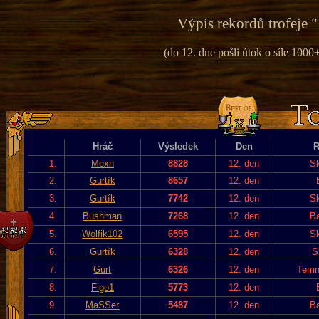
Výpis rekordů trofeje "
(do 12. dne pošli útok o síle 1000+
Hráč
Výsledek
Den
R
1.
Mexn
8828
12. den
Sk
2.
Gurtík
8657
12. den
3.
Gurtík
7742
12. den
Sk
4.
Bushman
7268
12. den
Ba
5.
Wolfik102
6595
12. den
Sk
6.
Gurtík
6328
12. den
S
7.
Gurt
6326
12. den
Temn
8.
Figo1
5773
12. den
9.
MaSSer
5487
12. den
Ba