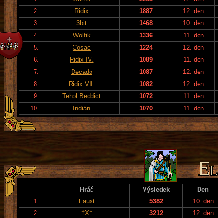
2.
Ridix
1887
12. den
3.
3bit
1468
10. den
4.
Wolfik
1336
11. den
5.
Cosac
1224
12. den
6.
Ridix IV.
1089
11. den
7.
Decado
1087
12. den
8.
Ridix VII.
1082
12. den
9.
Tehol Beddict
1072
11. den
10.
Indián
1070
11. den
Hráč
Výsledek
Den
1.
Faust
5382
10. den
2.
†X†
3212
12. den