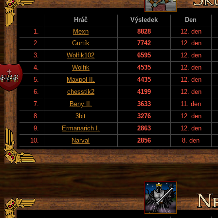
Hráč
Výsledek
Den
1.
Mexn
8828
12. den
2.
Gurtík
7742
12. den
3.
Wolfik102
6595
12. den
4.
Wolfik
4535
12. den
5.
Maxpol II.
4435
12. den
6.
chesstik2
4199
12. den
7.
Beny II.
3633
11. den
8.
3bit
3276
12. den
9.
Ermanarich I.
2863
12. den
10.
Narval
2856
8. den