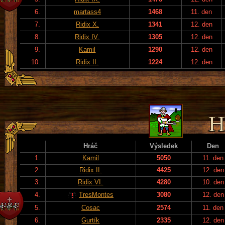
6.
martass4
1468
11. den
7.
Ridix X.
1341
12. den
8.
Ridix IV.
1305
12. den
9.
Kamil
1290
12. den
10.
Ridix II.
1224
12. den
Hráč
Výsledek
Den
1.
Kamil
5050
11. den
2.
Ridix II.
4425
12. den
3.
Ridix VI.
4280
10. den
4.
TresMontes
3080
12. den
5.
Cosac
2574
11. den
6.
Gurtík
2335
12. den