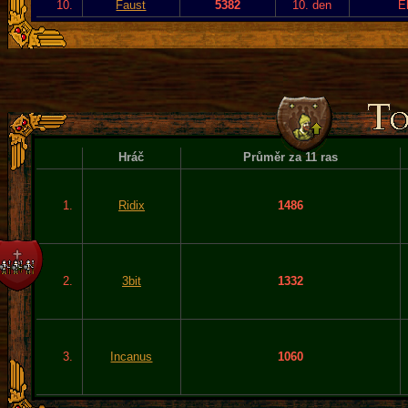
10.
Faust
5382
10. den
E
Hráč
Průměr za 11 ras
1.
Ridix
1486
2.
3bit
1332
3.
Incanus
1060