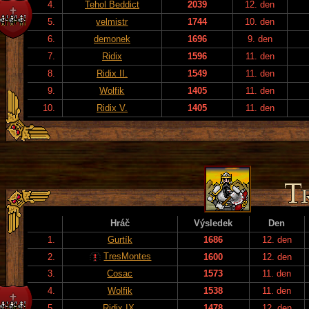
4.
Tehol Beddict
2039
12. den
5.
velmistr
1744
10. den
6.
demonek
1696
9. den
7.
Ridix
1596
11. den
8.
Ridix II.
1549
11. den
9.
Wolfik
1405
11. den
10.
Ridix V.
1405
11. den
Hráč
Výsledek
Den
1.
Gurtík
1686
12. den
TresMontes
2.
1600
12. den
3.
Cosac
1573
11. den
4.
Wolfik
1538
11. den
5.
Ridix IX.
1478
12. den