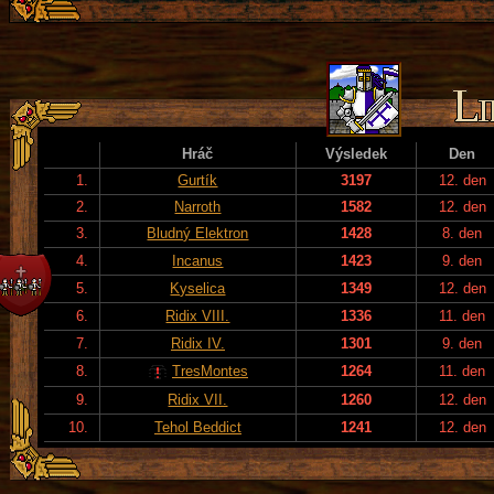
Hráč
Výsledek
Den
1.
Gurtík
3197
12. den
2.
Narroth
1582
12. den
3.
Bludný Elektron
1428
8. den
4.
Incanus
1423
9. den
5.
Kyselica
1349
12. den
6.
Ridix VIII.
1336
11. den
7.
Ridix IV.
1301
9. den
8.
TresMontes
1264
11. den
9.
Ridix VII.
1260
12. den
10.
Tehol Beddict
1241
12. den