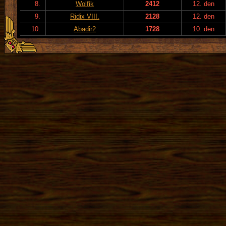
8.
Wolfik
2412
12. den
9.
Ridix VIII.
2128
12. den
10.
Abadir2
1728
10. den