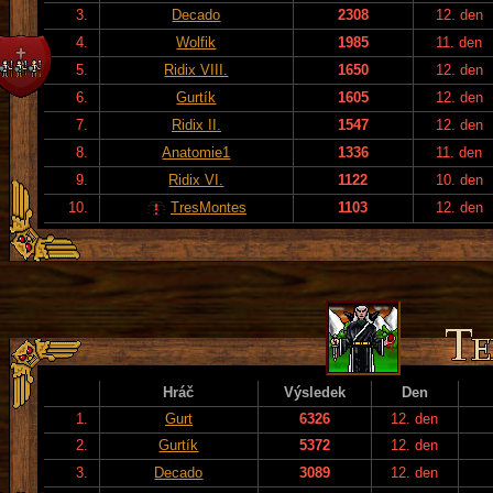
3.
Decado
2308
12. den
4.
Wolfik
1985
11. den
5.
Ridix VIII.
1650
12. den
6.
Gurtík
1605
12. den
7.
Ridix II.
1547
12. den
8.
Anatomie1
1336
11. den
9.
Ridix VI.
1122
10. den
10.
TresMontes
1103
12. den
Hráč
Výsledek
Den
1.
Gurt
6326
12. den
2.
Gurtík
5372
12. den
3.
Decado
3089
12. den