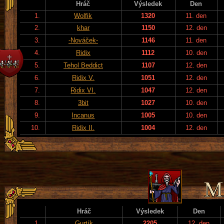
Hráč
Výsledek
Den
1.
Wolfik
1320
11. den
2.
khar
1150
12. den
3.
-Nováček-
1146
11. den
4.
Ridix
1112
10. den
5.
Tehol Beddict
1107
12. den
6.
Ridix V.
1051
12. den
7.
Ridix VI.
1047
12. den
8.
3bit
1027
10. den
9.
Incanus
1005
10. den
10.
Ridix II.
1004
12. den
Hráč
Výsledek
Den
1.
Gurtík
2205
12. den