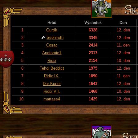
Hráč
Výsledek
Den
1.
Gurtík
6328
12. den
Sephiroth
2.
3345
12. den
3.
Cosac
2414
11. den
4.
Anatomie1
2313
12. den
5.
Ridix
2154
10. den
6.
Tehol Beddict
1975
12. den
7.
Ridix IX.
1890
11. den
8.
Dar-Kunor
1643
12. den
9.
Ridix VII.
1468
10. den
10.
martass4
1429
12. den