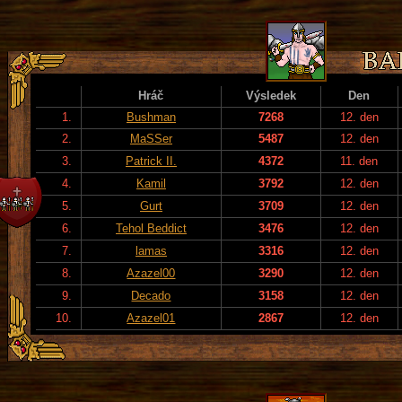
Hráč
Výsledek
Den
1.
Bushman
7268
12. den
2.
MaSSer
5487
12. den
3.
Patrick II.
4372
11. den
4.
Kamil
3792
12. den
5.
Gurt
3709
12. den
6.
Tehol Beddict
3476
12. den
7.
lamas
3316
12. den
8.
Azazel00
3290
12. den
9.
Decado
3158
12. den
10.
Azazel01
2867
12. den