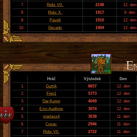
7.
Ridix VII.
2148
12. den
8.
Ridix X.
1917
9. den
9.
PavelI
1910
12. den
10.
Decado
1904
12. den
Hráč
Výsledek
Den
1.
Gurtík
8657
12. den
2.
Figo1
5773
12. den
3.
Dar-Kunor
4049
12. den
4.
Ezio Auditore
3074
12. den
5.
martass4
3038
11. den
6.
Cosac
2946
11. den
7.
Ridix VII.
2722
11. den