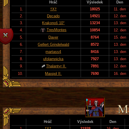
Hráč
Výsledek
Den
1.
†X†
18025
11. den
2.
Decado
14921
12. den
3.
Krakonoš 10°
13234
13. den
TresMontes
4.
10854
12. den
5.
Daver
8764
15. den
6.
Gellert Grindelwald
8572
13. den
7.
martass4
8416
13. den
8.
ufolampicka
7927
13. den
9.
Thalantyr II.
7891
12. den
10.
Maxpol II.
7690
16. den
Hráč
Výsledek
Den
1.
†X†
21928
16. den