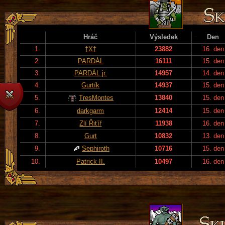
Hráč
Výsledek
Den
1.
†X†
23882
16. den
2.
PARDÁL
16111
15. den
3.
PARDÁL jr.
14957
14. den
4.
Gurtík
14937
15. den
5.
TresMontes
13840
15. den
6.
darkgarm
12414
15. den
7.
Zlí Řiťíř
11938
16. den
8.
Gurt
10832
13. den
9.
Sephiroth
10716
15. den
10.
Patrick II.
10497
16. den