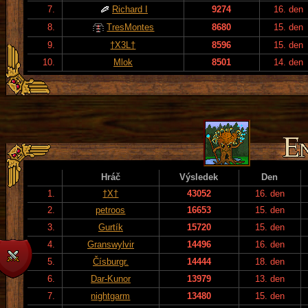
7.
Richard I
9274
16. den
8.
TresMontes
8680
15. den
9.
†X3L†
8596
15. den
10.
Mlok
8501
14. den
Hráč
Výsledek
Den
1.
†X†
43052
16. den
2.
petroos
16653
15. den
3.
Gurtík
15720
15. den
4.
Granswylvir
14496
16. den
5.
Čísburgr.
14444
18. den
6.
Dar-Kunor
13979
13. den
7.
nightgarm
13480
15. den