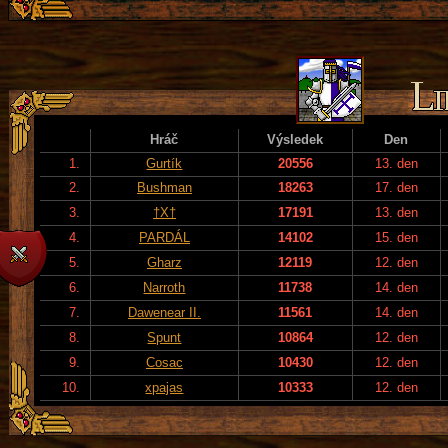
Hráč
Výsledek
Den
1.
Gurtík
20556
13. den
2.
Bushman
18263
17. den
3.
†X†
17191
13. den
4.
PARDÁL
14102
15. den
5.
Gharz
12119
12. den
6.
Narroth
11738
14. den
7.
Dawenear II.
11561
14. den
8.
Spunt
10864
12. den
9.
Cosac
10430
12. den
10.
xpajas
10333
12. den