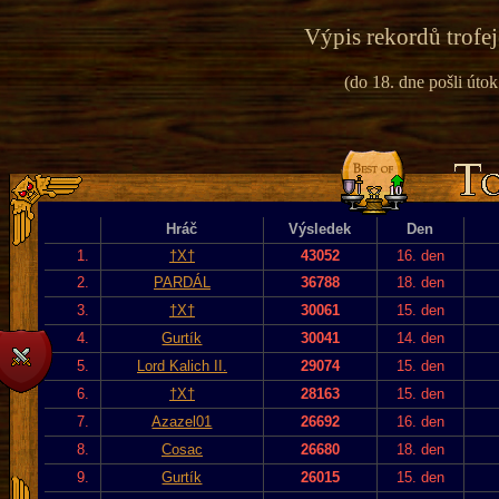
Výpis rekordů trofej
(do 18. dne pošli útok
Hráč
Výsledek
Den
1.
†X†
43052
16. den
2.
PARDÁL
36788
18. den
3.
†X†
30061
15. den
4.
Gurtík
30041
14. den
5.
Lord Kalich II.
29074
15. den
6.
†X†
28163
15. den
7.
Azazel01
26692
16. den
8.
Cosac
26680
18. den
9.
Gurtík
26015
15. den