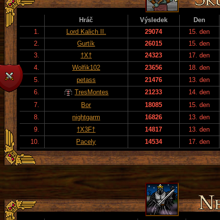
Hráč
Výsledek
Den
1.
Lord Kalich II.
29074
15. den
2.
Gurtík
26015
15. den
3.
†X†
24323
17. den
4.
Wolfik102
23656
18. den
5.
petass
21476
13. den
6.
TresMontes
21233
14. den
7.
Bor
18085
15. den
8.
nightgarm
16826
13. den
9.
†X3F†
14817
13. den
10.
Pacely
14534
17. den