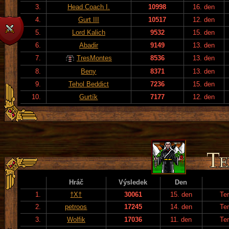
3.
Head Coach I.
10998
16. den
4.
Gurt III
10517
12. den
5.
Lord Kalich
9532
15. den
6.
Abadir
9149
13. den
7.
TresMontes
8536
13. den
8.
Beny
8371
13. den
9.
Tehol Beddict
7236
15. den
10.
Gurtík
7177
12. den
Hráč
Výsledek
Den
1.
†X†
30061
15. den
Te
2.
petroos
17245
14. den
Te
3.
Wolfik
17036
11. den
Te