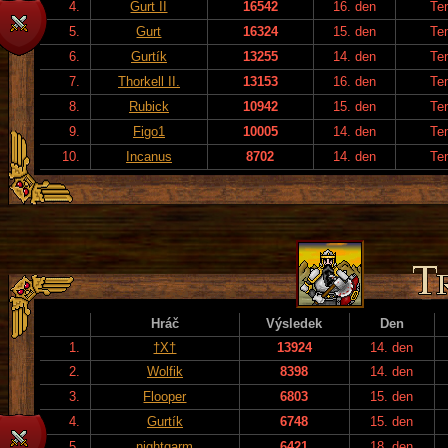
4.
Gurt II
16542
16. den
Te
5.
Gurt
16324
15. den
Te
6.
Gurtík
13255
14. den
Te
7.
Thorkell II.
13153
16. den
Te
8.
Rubick
10942
15. den
Te
9.
Figo1
10005
14. den
Te
10.
Incanus
8702
14. den
Te
Hráč
Výsledek
Den
1.
†X†
13924
14. den
2.
Wolfik
8398
14. den
3.
Flooper
6803
15. den
4.
Gurtík
6748
15. den
5.
nightgarm
6421
18. den