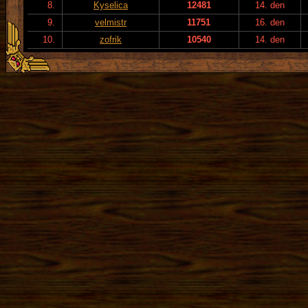
8.
Kyselica
12481
14. den
9.
velmistr
11751
16. den
10.
zofrik
10540
14. den