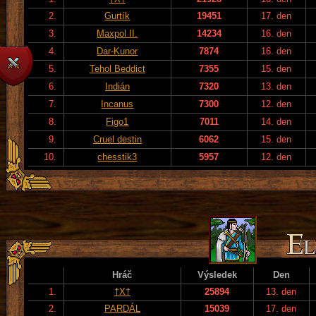
2.
Gurtík
19451
17. den
3.
Maxpol II.
14234
16. den
4.
Dar-Kunor
7874
16. den
5.
Tehol Beddict
7355
15. den
6.
Indián
7320
13. den
7.
Incanus
7300
12. den
8.
Figo1
7011
14. den
9.
Cruel destin
6062
15. den
10.
chesstik3
5957
12. den
Hráč
Výsledek
Den
1.
†X†
25894
13. den
2.
PARDÁL
15039
17. den