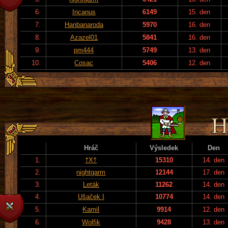
6.
Incanus
6149
15. den
7.
Hanbanaroda
5970
16. den
8.
Azazel01
5841
16. den
9.
pm444
5749
13. den
10.
Cosac
5406
12. den
Hráč
Výsledek
Den
1.
†X†
15310
14. den
2.
nightgarm
12144
17. den
3.
Leták
11262
14. den
4.
Ušaček I
10774
14. den
5.
Kamil
9914
12. den
6.
Wolfik
9428
13. den