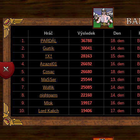
Hráč
Výsledek
Den
1.
PARDÁL
36788
18. den
B
2.
Gurtík
30041
14. den
B
3.
†X†
28163
15. den
B
4.
Azazel01
26692
16. den
B
5.
Cosac
26680
18. den
B
6.
MaSSer
25544
13. den
B
7.
Wolfik
25085
14. den
B
8.
nightgarm
22160
14. den
B
9.
Mlok
19917
16. den
B
10.
Lord Kalich
19406
17. den
B