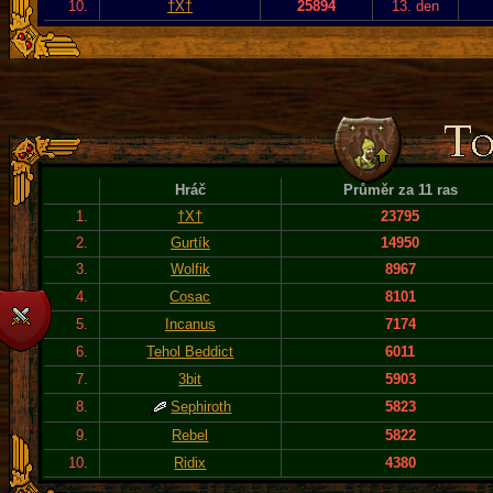
10.
†X†
25894
13. den
Hráč
Průměr za 11 ras
1.
†X†
23795
2.
Gurtík
14950
3.
Wolfik
8967
4.
Cosac
8101
5.
Incanus
7174
6.
Tehol Beddict
6011
7.
3bit
5903
8.
Sephiroth
5823
9.
Rebel
5822
10.
Ridix
4380