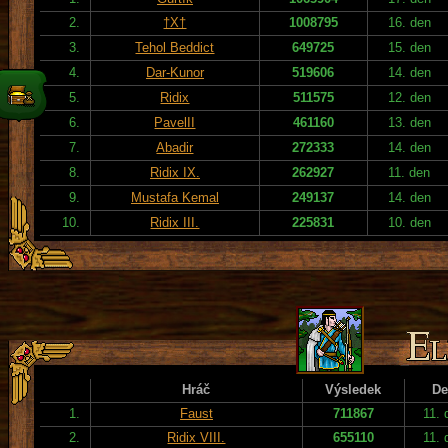
2.
†X†
1008795
16. den
3.
Tehol Beddict
649725
15. den
4.
Dar-Kunor
519606
14. den
5.
Ridix
511575
12. den
6.
PavelII
461160
13. den
7.
Abadir
272333
14. den
8.
Ridix IX.
262927
11. den
9.
Mustafa Kemal
249137
14. den
10.
Ridix III.
225831
10. den
Hráč
Výsledek
De
1.
Faust
711867
11. 
2.
Ridix VIII.
655110
11. 