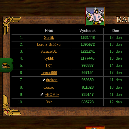
Hráč
Výsledek
Den
1.
Gurtík
1631448
13. den
2.
Lord z Bráčku
1395672
13. den
3.
Azazel01
1221241
15. den
4.
Kyblík
1177446
13. den
5.
†X†
993887
14. den
6.
turexx666
957154
17. den
7.
draken
939650
11. den
8.
Cosac
811028
18. den
9.
~BOMI~
735147
11. den
10.
3bit
685728
12. den