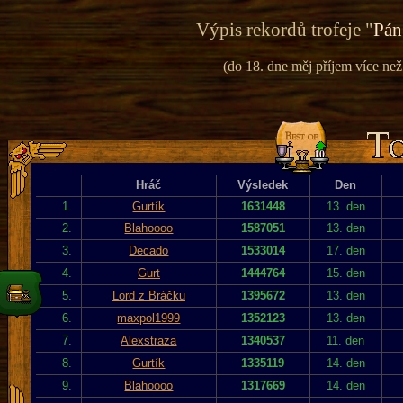
Výpis rekordů trofeje "
Pán
(do 18. dne měj příjem více než
Hráč
Výsledek
Den
1.
Gurtík
1631448
13. den
2.
Blahoooo
1587051
13. den
3.
Decado
1533014
17. den
4.
Gurt
1444764
15. den
5.
Lord z Bráčku
1395672
13. den
6.
maxpol1999
1352123
13. den
7.
Alexstraza
1340537
11. den
8.
Gurtík
1335119
14. den
9.
Blahoooo
1317669
14. den