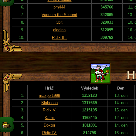
6.
pm444
345760
11. 
7.
Vacuum the Second
342665
13. 
8.
3bit
329033
10. 
9.
aladinn
312095
16. 
10.
Ridix III.
309762
14. 
Hráč
Výsledek
Den
1.
maxpol1999
1352123
13. den
2.
Blahoooo
1317669
14. den
3.
Ridix V.
1215195
15. den
4.
Kamil
1168445
12. den
5.
Đoktor
1011091
14. den
6.
Ridix IV.
814798
16. den