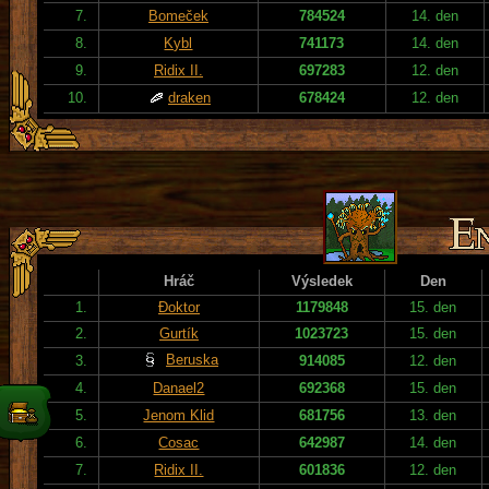
7.
Bomeček
784524
14. den
8.
Kybl
741173
14. den
9.
Ridix II.
697283
12. den
10.
draken
678424
12. den
Hráč
Výsledek
Den
1.
Đoktor
1179848
15. den
2.
Gurtík
1023723
15. den
Beruska
3.
914085
12. den
4.
Danael2
692368
15. den
5.
Jenom Klid
681756
13. den
6.
Cosac
642987
14. den
7.
Ridix II.
601836
12. den