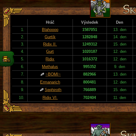
Hráč
Výsledek
Den
1.
Blahoooo
1587051
13. den
2.
Gurtík
1282848
14. den
3.
Ridix II.
1249312
15. den
4.
Gurt
1020187
12. den
5.
Ridix
1016372
12. den
6.
Methalus
995352
9. den
7.
~BOMI~
882966
13. den
8.
Ermanarich
800481
12. den
9.
Sephiroth
766889
15. den
10.
Ridix VI.
702404
11. den