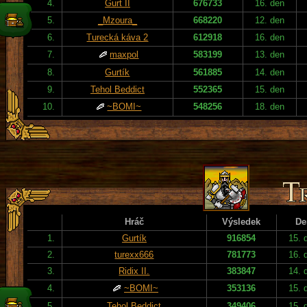
4.
Gurt II
676733
16. den
5.
_Mzoura_
668220
12. den
6.
Turecká káva 2
612918
16. den
7.
maxpol
583199
13. den
8.
Gurtík
561885
14. den
9.
Tehol Beddict
552365
15. den
10.
~BOMI~
548256
18. den
Hráč
Výsledek
De
1.
Gurtík
916854
15. 
2.
turexx666
781773
16. 
3.
Ridix II.
383847
14. 
4.
~BOMI~
353136
15. 
5.
Tehol Beddict
349406
15. 