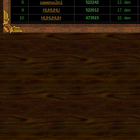
8.
sawerus2in1
522242
13. den
9.
HUHUHU
522012
17. den
10.
HUHUHUH
473915
15. den