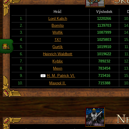
Hráč
Výsledek
1.
Lord Kalich
1220266
10
2.
Bomíto
1139703
14
3.
Wolfik
1087999
14
4.
†X†
1025803
15
5.
Gurtík
1019910
11
6.
Heinrich Waldbott
1019622
11
7.
Kyblix
789232
12
8.
Mexn
783454
13
9.
H. M. Patrick VI.
715416
15
10.
Maxpol II.
715388
10