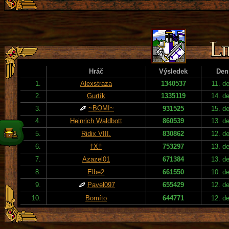
Hráč
Výsledek
Den
1.
Alexstraza
1340537
11. d
2.
Gurtík
1335119
14. d
~BOMI~
3.
931525
15. d
4.
Heinrich Waldbott
860539
13. d
5.
Ridix VIII.
830862
12. d
6.
†X†
753297
13. d
7.
Azazel01
671384
13. d
8.
Elbe2
661550
10. d
9.
Pavel097
655429
12. d
10.
Bomíto
644771
12. d