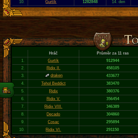
10.
Gurtík
1282848
14. den
Hráč
Průměr za 11 ras
1.
Gurtík
912944
2.
Ridix II.
458105
draken
3.
433677
4.
Tehol Beddict
383470
5.
Ridix
380376
6.
Ridix V.
356454
7.
Ridix VIII.
346389
8.
Decado
304860
9.
Cosac
295894
10.
Ridix VI.
291150