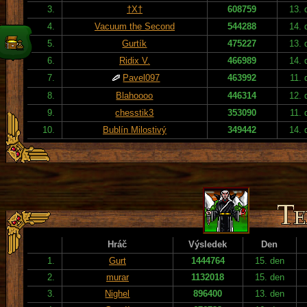
3.
†X†
608759
13. 
4.
Vacuum the Second
544288
14. 
5.
Gurtík
475227
13. 
6.
Ridix V.
466989
14. 
7.
Pavel097
463992
11. 
8.
Blahoooo
446314
12. 
9.
chesstik3
353090
11. 
10.
Bublín Milostivý
349442
14. 
Hráč
Výsledek
Den
1.
Gurt
1444764
15. den
2.
murar
1132018
15. den
3.
Nighel
896400
13. den