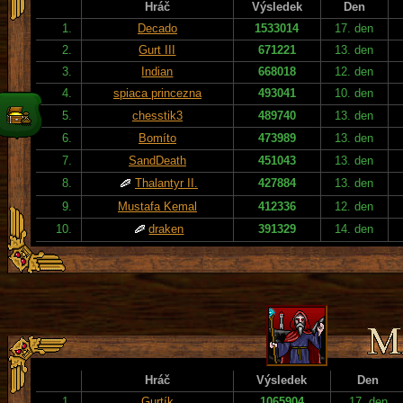
Hráč
Výsledek
Den
1.
Decado
1533014
17. den
2.
Gurt III
671221
13. den
3.
Indian
668018
12. den
4.
spiaca princezna
493041
10. den
5.
chesstik3
489740
13. den
6.
Bomíto
473989
13. den
7.
SandDeath
451043
13. den
8.
Thalantyr II.
427884
13. den
9.
Mustafa Kemal
412336
12. den
10.
draken
391329
14. den
Hráč
Výsledek
Den
1.
Gurtík
1065904
17. den